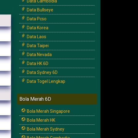
Data Cambodia
Data Bullseye
Data Pcso
Data Korea
Data Laos
Data Taipei
Data Nevada
Data HK 6D
Data Sydney 6D
Data Togel Lengkap
Bola Merah 6D
Bola Merah Singapore
Bola Merah HK
Bola Merah Sydney