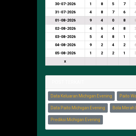
30-07-2026
1
8
5
7
31-07-2026
4
8
7
6
01-08-2026
9
4
0
8
02-08-2026
4
6
4
8
03-08-2026
5
4
8
1
04-08-2026
9
2
4
2
05-08-2026
1
2
2
1
x
POST TERKAIT
Data Keluaran Michigan Evening
Paito W
Data Paito Michigan Evening
Bola Merah 
Prediksi Michigan Evening