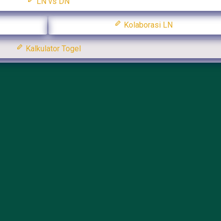
LN vs DN
Kolaborasi LN
Kalkulator Togel