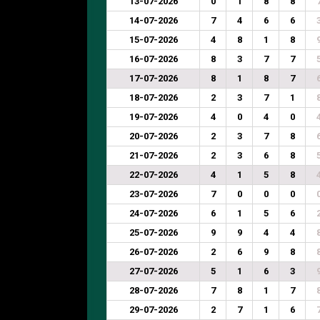
13-07-2026
0
1
8
8
14-07-2026
7
4
6
6
15-07-2026
4
8
1
8
16-07-2026
8
3
7
7
17-07-2026
8
1
8
7
18-07-2026
2
3
7
1
19-07-2026
4
0
4
0
20-07-2026
2
3
7
8
21-07-2026
2
3
6
8
22-07-2026
4
1
5
8
23-07-2026
7
0
0
0
24-07-2026
6
1
5
6
25-07-2026
9
9
4
4
26-07-2026
2
6
9
8
27-07-2026
5
1
6
3
28-07-2026
7
8
1
7
29-07-2026
2
7
1
6