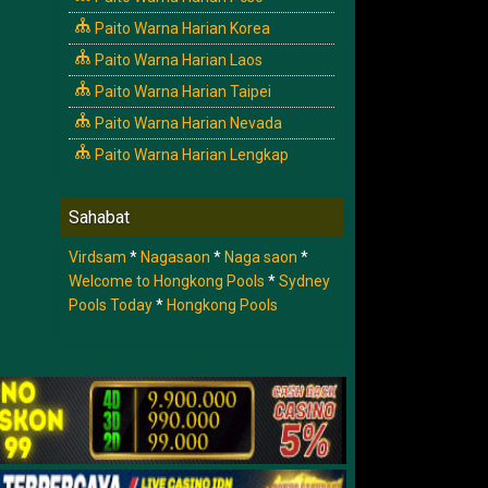
Paito Warna Harian Korea
Paito Warna Harian Laos
Paito Warna Harian Taipei
Paito Warna Harian Nevada
Paito Warna Harian Lengkap
Sahabat
Virdsam
*
Nagasaon
*
Naga saon
*
Welcome to Hongkong Pools
*
Sydney
Pools Today
*
Hongkong Pools