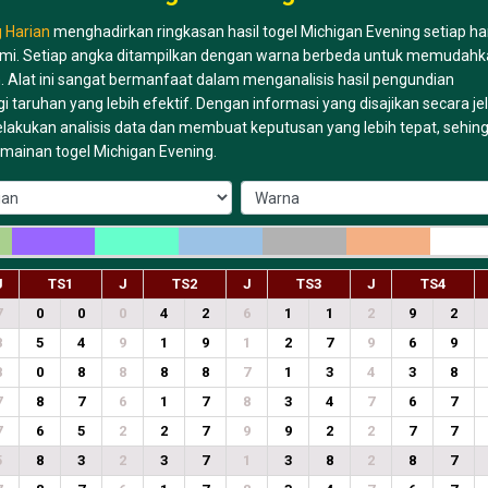
 Harian
menghadirkan ringkasan hasil togel Michigan Evening setiap ha
mi. Setiap angka ditampilkan dengan warna berbeda untuk memudahk
n. Alat ini sangat bermanfaat dalam menganalisis hasil pengundian
ruhan yang lebih efektif. Dengan informasi yang disajikan secara je
lakukan analisis data dan membuat keputusan yang lebih tepat, sehin
ainan togel Michigan Evening.
J
TS1
J
TS2
J
TS3
J
TS4
7
0
0
0
4
2
6
1
1
2
9
2
8
5
4
9
1
9
1
2
7
9
6
9
8
0
8
8
8
8
7
1
3
4
3
8
7
8
7
6
1
7
8
3
4
7
6
7
7
6
5
2
2
7
9
9
2
2
7
7
5
8
3
2
3
7
1
3
8
2
8
7