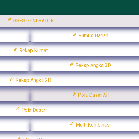
BBFS GENERATOR
Rumus Harian
Rekap Kumat
Rekap Angka 3D
Rekap Angka 2D
Pola Dasar All
Pola Dasar
Multi Kombinasi