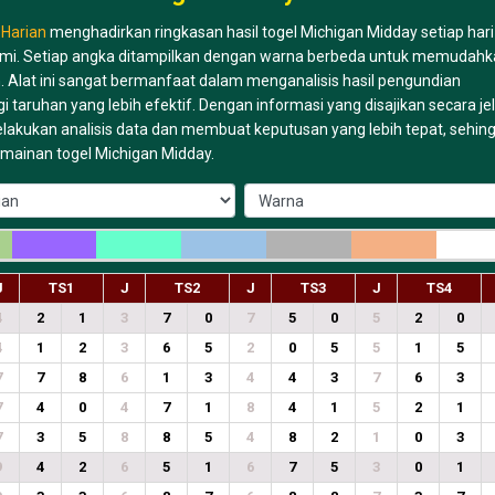
 Harian
menghadirkan ringkasan hasil togel Michigan Midday setiap hari
mi. Setiap angka ditampilkan dengan warna berbeda untuk memudahk
n. Alat ini sangat bermanfaat dalam menganalisis hasil pengundian
ruhan yang lebih efektif. Dengan informasi yang disajikan secara je
lakukan analisis data dan membuat keputusan yang lebih tepat, sehin
ainan togel Michigan Midday.
J
TS1
J
TS2
J
TS3
J
TS4
4
2
1
3
7
0
7
5
0
5
2
0
4
1
2
3
6
5
2
0
5
5
1
5
7
7
8
6
1
3
4
4
3
7
6
3
7
4
0
4
7
1
8
4
1
5
2
1
7
3
5
8
8
5
4
8
2
1
0
3
9
4
2
6
5
1
6
7
5
3
0
1