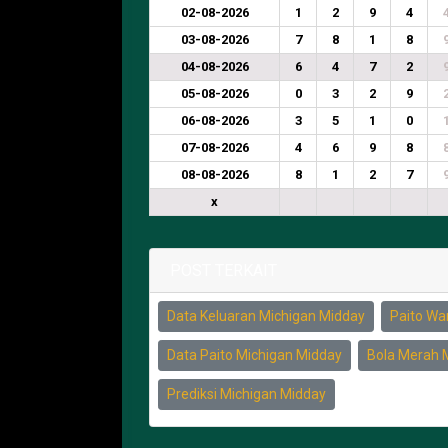
02-08-2026
1
2
9
4
03-08-2026
7
8
1
8
04-08-2026
6
4
7
2
05-08-2026
0
3
2
9
06-08-2026
3
5
1
0
07-08-2026
4
6
9
8
08-08-2026
8
1
2
7
x
POST TERKAIT
Data Keluaran Michigan Midday
Paito Wa
Data Paito Michigan Midday
Bola Merah 
Prediksi Michigan Midday