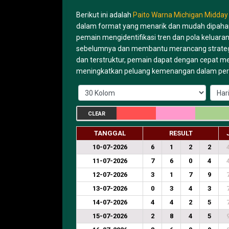
Berikut ini adalah
Paito Warna Michigan Midday
dalam format yang menarik dan mudah dipaha
pemain mengidentifikasi tren dan pola keluara
sebelumnya dan membantu merancang strategi ta
dan terstruktur, pemain dapat dengan cepat me
meningkatkan peluang kemenangan dalam perm
CLEAR
TANGGAL
RESULT
10-07-2026
6
1
2
2
11-07-2026
7
6
0
4
12-07-2026
3
1
7
9
13-07-2026
0
3
4
3
14-07-2026
4
4
2
5
15-07-2026
2
8
4
5