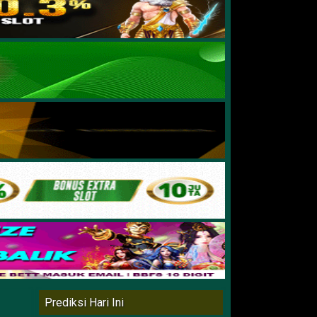
Prediksi Hari Ini