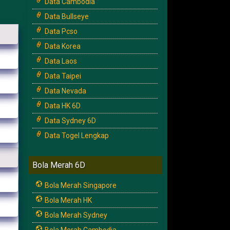
Data Cambodia
Data Bullseye
Data Pcso
Data Korea
Data Laos
Data Taipei
Data Nevada
Data HK 6D
Data Sydney 6D
Data Togel Lengkap
Bola Merah 6D
Bola Merah Singapore
Bola Merah HK
Bola Merah Sydney