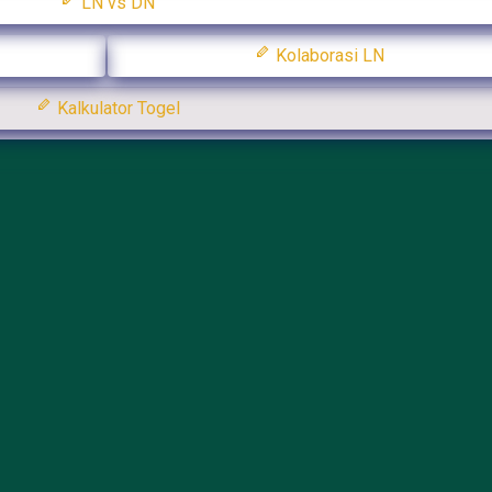
LN vs DN
Kolaborasi LN
Kalkulator Togel