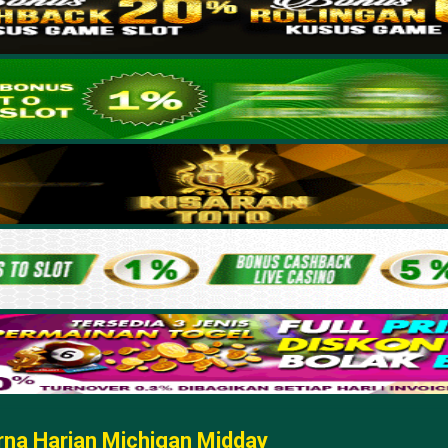
rna Harian Michigan Midday