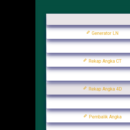
Generator LN
Rekap Angka CT
Rekap Angka 4D
Pembalik Angka