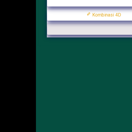
Kombinasi 4D