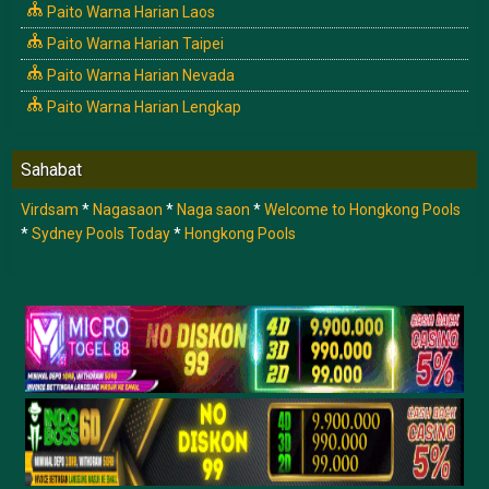
Paito Warna Harian Laos
Paito Warna Harian Taipei
Paito Warna Harian Nevada
Paito Warna Harian Lengkap
Sahabat
Virdsam
*
Nagasaon
*
Naga saon
*
Welcome to Hongkong Pools
*
Sydney Pools Today
*
Hongkong Pools