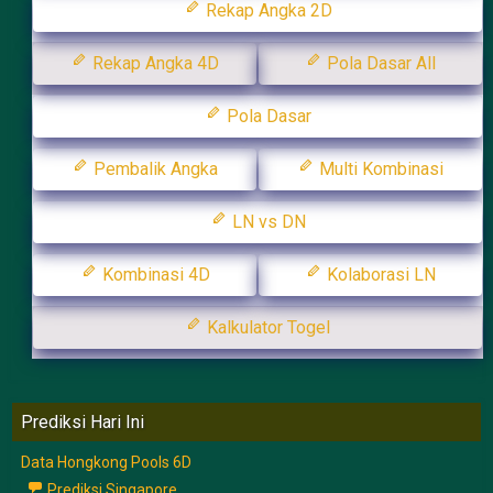
Rekap Angka 2D
Rekap Angka 4D
Pola Dasar All
Pola Dasar
Pembalik Angka
Multi Kombinasi
LN vs DN
Kombinasi 4D
Kolaborasi LN
Kalkulator Togel
Prediksi Hari Ini
Data Hongkong Pools 6D
Prediksi Singapore