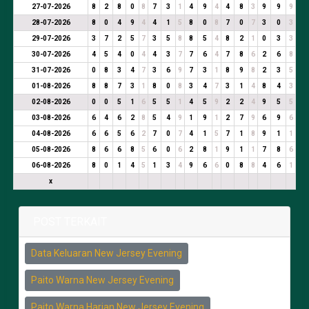
27-07-2026
8
2
8
0
8
7
3
1
4
9
4
4
8
3
9
9
9
28-07-2026
8
0
4
9
4
4
1
5
8
0
8
7
0
7
3
0
3
29-07-2026
3
7
2
5
7
3
5
8
8
5
4
8
2
1
0
3
3
30-07-2026
4
5
4
0
4
4
3
7
7
6
4
7
8
6
2
6
8
31-07-2026
0
8
3
4
7
3
6
9
7
3
1
8
9
8
2
3
5
01-08-2026
8
8
7
3
1
8
0
8
3
4
7
3
1
4
8
4
3
02-08-2026
0
0
5
1
6
5
5
1
4
5
9
2
2
4
9
5
5
03-08-2026
6
4
6
2
8
5
4
9
1
9
1
2
7
9
6
9
6
04-08-2026
6
6
5
6
2
7
0
7
4
1
5
7
1
8
9
1
1
05-08-2026
8
6
6
8
5
6
0
6
2
8
1
9
1
1
7
8
6
06-08-2026
8
0
1
4
5
1
3
4
9
6
6
0
8
8
4
6
1
x
POST TERKAIT
Data Keluaran New Jersey Evening
Paito Warna New Jersey Evening
Paito Warna Harian New Jersey Evening