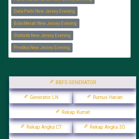
Data Paito New Jersey Evening
Bola Merah New Jersey Evening
Statistik New Jersey Evening
Prediksi New Jersey Evening
BBFS GENERATOR
Generator LN
Rumus Harian
Rekap Kumat
Rekap Angka CT
Rekap Angka 3D