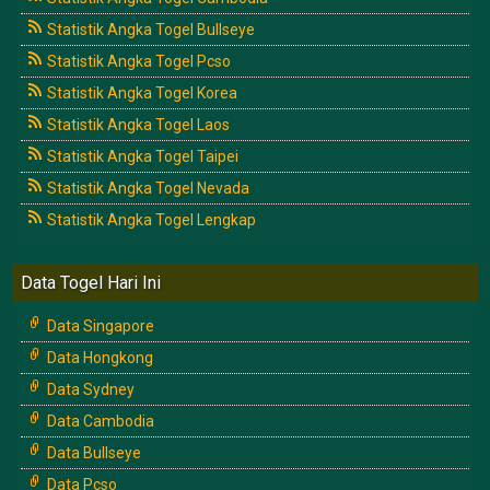
Statistik Angka Togel Bullseye
Statistik Angka Togel Pcso
Statistik Angka Togel Korea
Statistik Angka Togel Laos
Statistik Angka Togel Taipei
Statistik Angka Togel Nevada
Statistik Angka Togel Lengkap
Data Togel Hari Ini
Data Singapore
Data Hongkong
Data Sydney
Data Cambodia
Data Bullseye
Data Pcso