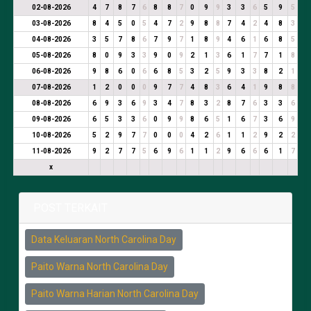
02-08-2026
4
7
8
7
6
8
8
7
0
9
9
3
3
6
5
9
5
03-08-2026
8
4
5
0
5
4
7
2
9
8
8
7
4
2
4
8
3
04-08-2026
3
5
7
8
6
7
9
7
1
8
9
4
6
1
6
8
5
05-08-2026
8
0
9
3
3
9
0
9
2
1
3
6
1
7
7
1
8
06-08-2026
9
8
6
0
6
6
8
5
3
2
5
9
3
3
8
2
1
07-08-2026
1
2
0
0
0
9
7
7
4
8
3
6
4
1
9
8
8
08-08-2026
6
9
3
6
9
3
4
7
8
3
2
8
7
6
3
3
6
09-08-2026
6
5
3
3
6
0
9
9
8
6
5
1
6
7
3
6
9
10-08-2026
5
2
9
7
7
0
0
0
4
2
6
1
1
2
9
2
2
11-08-2026
9
2
7
7
5
6
9
6
1
1
2
9
6
6
6
1
7
x
POST TERKAIT
Data Keluaran North Carolina Day
Paito Warna North Carolina Day
Paito Warna Harian North Carolina Day