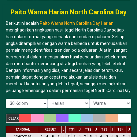
Paito Warna Harian North Carolina Day
Berikut ini adalah
Paito Warna North Carolina Day Harian
menghadirkan ringkasan hasil togel North Carolina Day setiap
hari dalam format yang menarik dan mudah dipahami. Setiap
angka ditampilkan dengan warna berbeda untuk memudahkan
pemain mengidentifikasi tren dan pola keluaran. Alat ini sangat
bermanfaat dalam menganalisis hasil pengundian sebelumnya
dan membantu merancang strategi taruhan yang lebih efektif.
Dengan informasi yang disajikan secara jelas dan terstruktur,
pemain dapat dengan cepat melakukan analisis data dan
membuat keputusan yang lebih tepat, sehingga meningkatkan
peluang kemenangan dalam permainan togel North Carolina Day.
CLEAR
TANGGAL
RESULT
J
TS1
J
TS2
J
TS3
J
TS4
J
13-07-2026
0
4
8
5
4
7
5
3
2
5
7
4
2
6
5
2
7