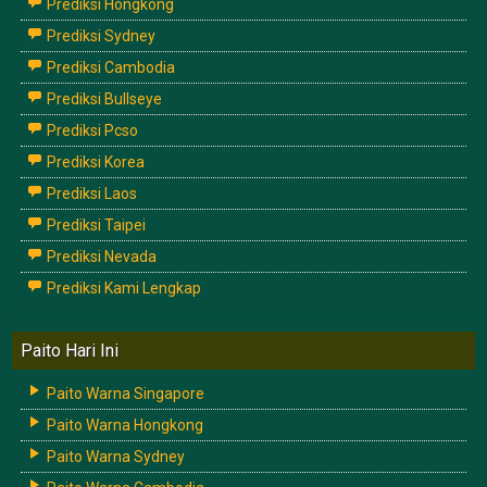
Prediksi Hongkong
Prediksi Sydney
Prediksi Cambodia
Prediksi Bullseye
Prediksi Pcso
Prediksi Korea
Prediksi Laos
Prediksi Taipei
Prediksi Nevada
Prediksi Kami Lengkap
Paito Hari Ini
Paito Warna Singapore
Paito Warna Hongkong
Paito Warna Sydney