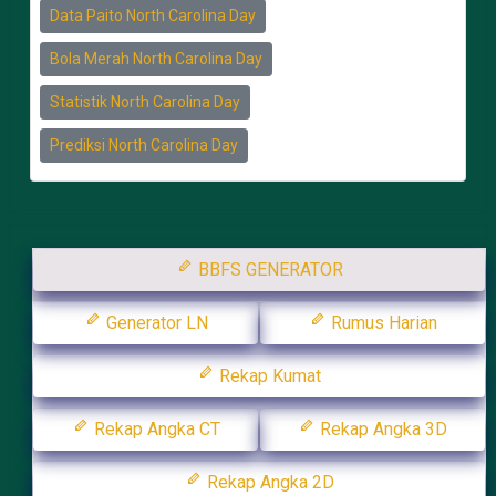
Data Paito North Carolina Day
Bola Merah North Carolina Day
Statistik North Carolina Day
Prediksi North Carolina Day
BBFS GENERATOR
Generator LN
Rumus Harian
Rekap Kumat
Rekap Angka CT
Rekap Angka 3D
Rekap Angka 2D