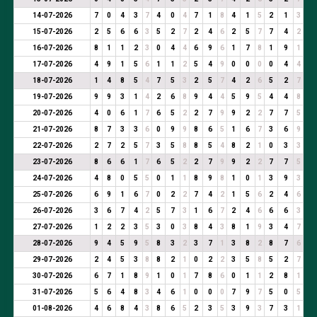
14-07-2026
7
0
4
3
7
4
0
4
7
1
8
4
1
5
2
1
3
15-07-2026
2
5
6
6
3
5
2
7
2
4
6
2
5
7
7
4
2
16-07-2026
8
1
1
2
3
0
4
4
6
9
6
1
7
8
1
9
1
17-07-2026
4
9
1
5
6
1
1
2
5
4
9
0
0
0
0
4
4
18-07-2026
1
4
8
5
4
7
5
3
2
5
7
4
2
6
5
2
7
19-07-2026
9
9
3
1
4
2
6
8
9
4
4
5
9
5
4
4
8
20-07-2026
4
0
6
1
7
6
5
2
2
7
9
9
2
2
7
7
5
21-07-2026
8
7
3
3
6
0
9
9
8
6
5
1
6
7
3
6
9
22-07-2026
2
7
2
5
7
3
5
8
8
5
4
8
2
1
0
3
3
23-07-2026
8
6
6
1
7
6
5
2
2
7
9
9
2
2
7
7
5
24-07-2026
4
8
0
5
5
0
1
1
8
9
8
1
0
1
3
9
3
25-07-2026
6
9
1
6
7
0
2
2
7
4
2
1
5
6
2
4
6
26-07-2026
3
6
7
4
2
5
7
3
1
6
7
2
4
6
6
6
3
27-07-2026
1
2
2
3
5
3
0
3
8
4
3
8
1
9
3
4
7
28-07-2026
9
4
5
9
5
8
3
2
3
7
1
3
8
2
8
7
6
29-07-2026
2
4
5
3
8
8
2
1
0
2
2
3
5
8
5
2
7
30-07-2026
6
7
1
8
9
1
0
1
7
8
6
0
1
1
2
8
1
31-07-2026
5
6
4
8
3
4
6
1
0
0
0
7
9
7
5
0
5
01-08-2026
4
6
8
4
3
8
6
5
2
3
5
3
9
3
7
3
1