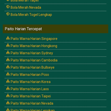
Bola Merah Taipei
Bola Merah Nevada
Bola Merah Togel Lengkap
Paito Harian Tercepat
Paito Warna Harian Singapore
Paito Warna Harian Hongkong
Paito Warna Harian Sydney
Paito Warna Harian Cambodia
Paito Warna Harian Bullseye
Paito Warna Harian Pcso
Paito Warna Harian Korea
Paito Warna Harian Laos
Paito Warna Harian Taipei
Paito Warna Harian Nevada
Paito Warna Harian Lengkap