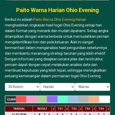
Paito Warna Harian Ohio Evening
Berikut ini adalah
Paito Warna Ohio Evening Harian
menghadirkan ringkasan hasil togel Ohio Evening setiap hari
dalam format yang menarik dan mudah dipahami. Setiap angka
ditampilkan dengan warna berbeda untuk memudahkan pemain
mengidentifikasi tren dan pola keluaran. Alat ini sangat
bermanfaat dalam menganalisis hasil pengundian sebelumnya
dan membantu merancang strategi taruhan yang lebih efektif.
Dengan informasi yang disajikan secara jelas dan terstruktur,
pemain dapat dengan cepat melakukan analisis data dan
membuat keputusan yang lebih tepat, sehingga meningkatkan
peluang kemenangan dalam permainan togel Ohio Evening.
CLEAR
TANGGAL
RESULT
J
TS1
J
TS2
J
TS3
J
TS4
J
11-07-2026
1
8
7
0
7
5
6
2
2
2
4
2
9
2
7
2
9