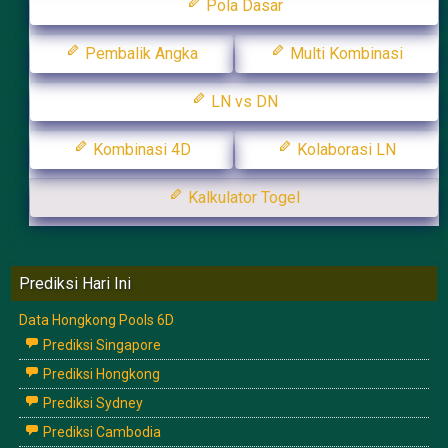
Pola Dasar
Pembalik Angka
Multi Kombinasi
LN vs DN
Kombinasi 4D
Kolaborasi LN
Kalkulator Togel
Prediksi Hari Ini
Data Hongkong Pools 6D
Prediksi Singapore
Prediksi Hongkong
Prediksi Sydney
Prediksi Cambodia