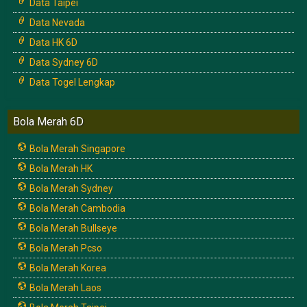
Data Taipei
Data Nevada
Data HK 6D
Data Sydney 6D
Data Togel Lengkap
Bola Merah 6D
Bola Merah Singapore
Bola Merah HK
Bola Merah Sydney
Bola Merah Cambodia
Bola Merah Bullseye
Bola Merah Pcso
Bola Merah Korea
Bola Merah Laos