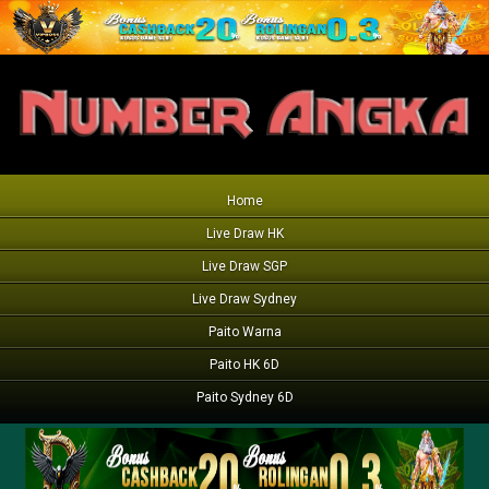
Home
Live Draw HK
Live Draw SGP
Live Draw Sydney
Paito Warna
Paito HK 6D
Paito Sydney 6D