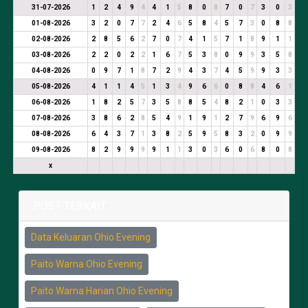
31-07-2026
1
2
4
9
4
4
1
5
8
0
8
7
0
7
3
0
3
01-08-2026
3
2
0
7
7
2
4
6
5
8
4
5
7
3
0
8
8
02-08-2026
2
8
5
6
2
7
0
7
4
1
5
7
1
8
9
1
1
03-08-2026
2
2
0
2
2
1
6
7
5
3
8
0
9
9
3
5
8
04-08-2026
0
9
7
1
8
7
2
9
4
3
7
4
5
9
9
3
3
05-08-2026
4
1
1
4
5
1
3
4
9
6
6
0
8
8
4
6
1
06-08-2026
1
8
2
5
7
3
5
8
8
5
4
8
2
1
0
3
3
07-08-2026
3
8
6
2
8
5
4
9
1
9
1
2
7
9
6
9
6
08-08-2026
6
4
3
7
1
3
8
2
5
9
5
8
3
2
0
9
9
09-08-2026
8
2
9
9
9
9
1
1
3
0
3
6
0
6
8
0
8
x
POST TERKAIT
Data Keluaran Ohio Evening
Paito Warna Ohio Evening
Paito Warna Harian Ohio Evening