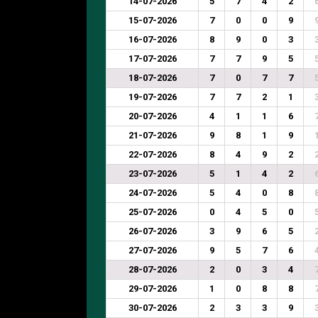
14-07-2026
5
7
4
2
15-07-2026
7
0
0
9
16-07-2026
8
9
0
3
17-07-2026
7
7
9
5
18-07-2026
7
0
7
7
19-07-2026
7
7
2
1
20-07-2026
4
1
1
6
21-07-2026
9
8
1
9
22-07-2026
8
4
9
2
23-07-2026
5
1
4
2
24-07-2026
5
4
0
8
25-07-2026
0
4
5
0
26-07-2026
3
9
6
5
27-07-2026
9
5
7
6
28-07-2026
2
0
3
4
29-07-2026
1
0
8
8
30-07-2026
2
3
3
9