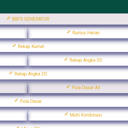
BBFS GENERATOR
Rumus Harian
Rekap Kumat
Rekap Angka 3D
Rekap Angka 2D
Pola Dasar All
Pola Dasar
Multi Kombinasi