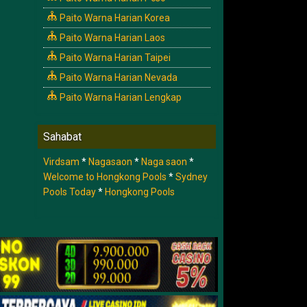
Paito Warna Harian Korea
Paito Warna Harian Laos
Paito Warna Harian Taipei
Paito Warna Harian Nevada
Paito Warna Harian Lengkap
Sahabat
Virdsam
*
Nagasaon
*
Naga saon
*
Welcome to Hongkong Pools
*
Sydney
Pools Today
*
Hongkong Pools