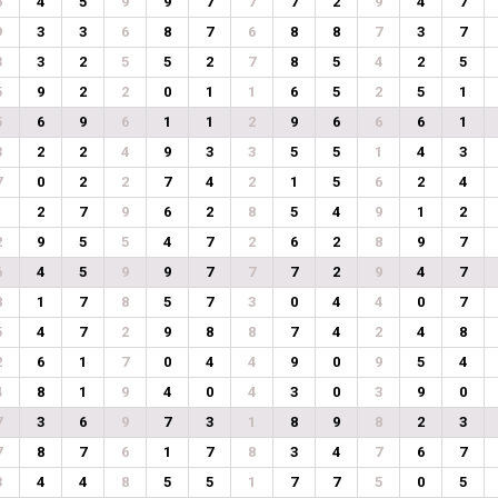
6
4
5
9
9
7
7
7
2
9
4
7
9
3
3
6
8
7
6
8
8
7
3
7
3
3
2
5
5
2
7
8
5
4
2
5
5
9
2
2
0
1
1
6
5
2
5
1
5
6
9
6
1
1
2
9
6
6
6
1
3
2
2
4
9
3
3
5
5
1
4
3
7
0
2
2
7
4
2
1
5
6
2
4
1
2
7
9
6
2
8
5
4
9
1
2
2
9
5
5
4
7
2
6
2
8
9
7
6
4
5
9
9
7
7
7
2
9
4
7
8
1
7
8
5
7
3
0
4
4
0
7
5
4
7
2
9
8
8
7
4
2
4
8
2
6
1
7
0
4
4
9
0
9
5
4
4
8
1
9
4
0
4
3
0
3
9
0
7
3
6
9
7
3
1
8
9
8
2
3
7
8
7
6
1
7
8
3
4
7
6
7
3
4
4
8
5
5
1
7
7
5
0
5