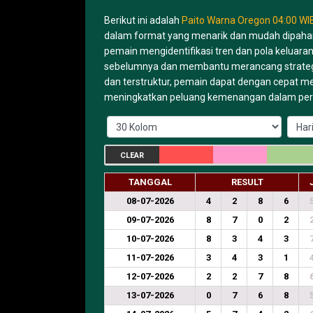
Berikut ini adalah
Paito Warna Oregon 04:00 WI
dalam format yang menarik dan mudah dipaha
pemain mengidentifikasi tren dan pola keluara
sebelumnya dan membantu merancang strategi ta
dan terstruktur, pemain dapat dengan cepat me
meningkatkan peluang kemenangan dalam perm
CLEAR
TANGGAL
RESULT
08-07-2026
4
2
8
6
09-07-2026
8
7
0
2
10-07-2026
8
3
4
3
11-07-2026
3
4
3
1
12-07-2026
2
2
7
8
13-07-2026
0
7
6
8