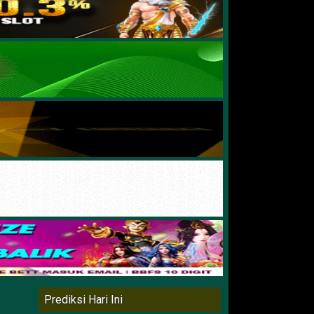
Prediksi Hari Ini