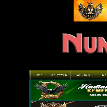
Home
Live Draw HK
Live Draw SGP
Live