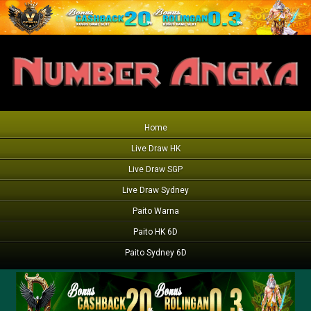
Home
Live Draw HK
Live Draw SGP
Live Draw Sydney
Paito Warna
Paito HK 6D
Paito Sydney 6D