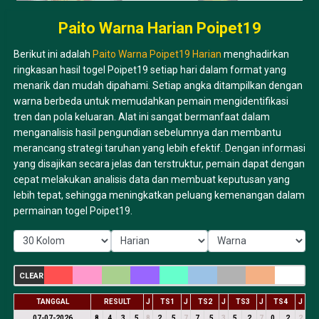
Paito Warna Harian Poipet19
Berikut ini adalah
Paito Warna Poipet19 Harian
menghadirkan
ringkasan hasil togel Poipet19 setiap hari dalam format yang
menarik dan mudah dipahami. Setiap angka ditampilkan dengan
warna berbeda untuk memudahkan pemain mengidentifikasi
tren dan pola keluaran. Alat ini sangat bermanfaat dalam
menganalisis hasil pengundian sebelumnya dan membantu
merancang strategi taruhan yang lebih efektif. Dengan informasi
yang disajikan secara jelas dan terstruktur, pemain dapat dengan
cepat melakukan analisis data dan membuat keputusan yang
lebih tepat, sehingga meningkatkan peluang kemenangan dalam
permainan togel Poipet19.
CLEAR
TANGGAL
RESULT
J
TS1
J
TS2
J
TS3
J
TS4
J
07-07-2026
8
4
3
5
8
2
5
7
7
5
3
5
2
7
0
2
2