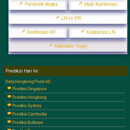
Pembalik Angka
Multi Kombinasi
LN vs DN
Kombinasi 4D
Kolaborasi LN
Kalkulator Togel
Prediksi Hari Ini
Data Hongkong Pools 6D
Prediksi Singapore
Prediksi Hongkong
Prediksi Sydney
Prediksi Cambodia
Prediksi Bullseye