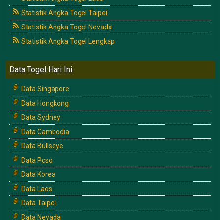
Statistik Angka Togel Taipei
Statistik Angka Togel Nevada
Statistik Angka Togel Lengkap
Data Togel Hari Ini
Data Singapore
Data Hongkong
Data Sydney
Data Cambodia
Data Bullseye
Data Pcso
Data Korea
Data Laos
Data Taipei
Data Nevada