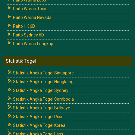
Paito Warna Taipei
Paito Warna Nevada
Paito HK 6D
Paito Sydney 6D
Paito Warna Lengkap
Statistik Togel
Statistik Angka Togel Singapore
Statistik Angka Togel Hongkong
Statistik Angka Togel Sydney
Statistik Angka Togel Cambodia
Statistik Angka Togel Bullseye
Statistik Angka Togel Pcso
Statistik Angka Togel Korea
Statistik Angka Togel Laos