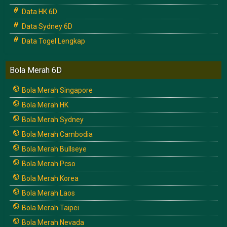
Data HK 6D
Data Sydney 6D
Data Togel Lengkap
Bola Merah 6D
Bola Merah Singapore
Bola Merah HK
Bola Merah Sydney
Bola Merah Cambodia
Bola Merah Bullseye
Bola Merah Pcso
Bola Merah Korea
Bola Merah Laos
Bola Merah Taipei
Bola Merah Nevada