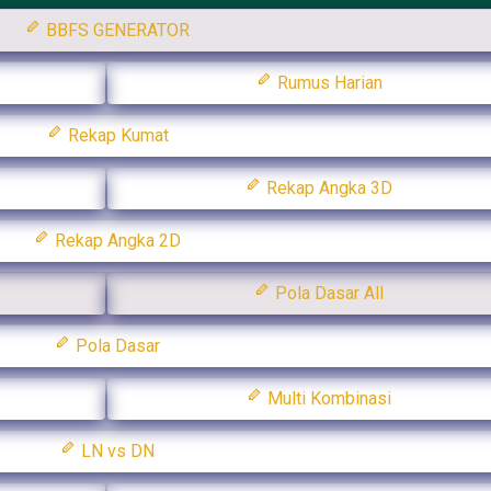
BBFS GENERATOR
Rumus Harian
Rekap Kumat
Rekap Angka 3D
Rekap Angka 2D
Pola Dasar All
Pola Dasar
Multi Kombinasi
LN vs DN