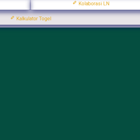
Kolaborasi LN
Kalkulator Togel