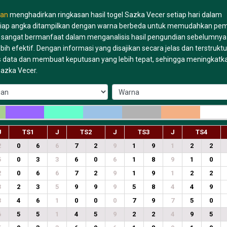
ian
menghadirkan ringkasan hasil togel Sazka Vecer setiap hari dalam
tiap angka ditampilkan dengan warna berbeda untuk memudahkan pe
 ini sangat bermanfaat dalam menganalisis hasil pengundian sebelumnya
 efektif. Dengan informasi yang disajikan secara jelas dan terstruktu
s data dan membuat keputusan yang lebih tepat, sehingga meningkatk
azka Vecer.
J
TS1
J
TS2
J
TS3
J
TS4
2
0
6
6
7
2
9
1
9
1
2
2
5
0
3
3
6
0
6
1
8
9
1
0
2
0
6
6
7
2
9
1
9
1
2
2
3
2
3
5
9
9
9
5
8
4
4
9
3
4
6
1
0
0
0
7
9
7
5
0
6
5
5
1
4
5
9
2
2
4
9
5