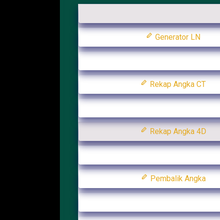
Generator LN
Rekap Angka CT
Rekap Angka 4D
Pembalik Angka