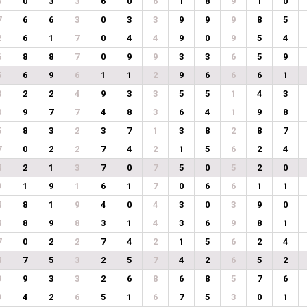
5
0
3
3
6
0
6
1
8
9
1
0
7
6
6
3
0
3
3
9
9
9
8
5
2
6
1
7
0
4
4
9
0
9
5
4
6
8
8
7
0
9
9
3
3
6
5
9
5
6
9
6
1
1
2
9
6
6
6
1
3
2
2
4
9
3
3
5
5
1
4
3
0
9
7
7
4
8
3
6
4
1
9
8
5
8
3
2
3
7
1
3
8
2
8
7
7
0
2
2
7
4
2
1
5
6
2
4
4
2
1
3
7
0
7
5
0
5
2
0
9
1
9
1
6
1
7
0
6
6
1
1
4
8
1
9
4
0
4
3
0
3
9
0
4
8
9
8
3
1
4
3
6
9
8
1
7
0
2
2
7
4
2
1
5
6
2
4
4
7
5
3
2
5
7
4
2
6
5
2
9
9
3
3
2
6
8
6
8
5
7
6
9
4
2
6
5
1
6
7
5
3
0
1