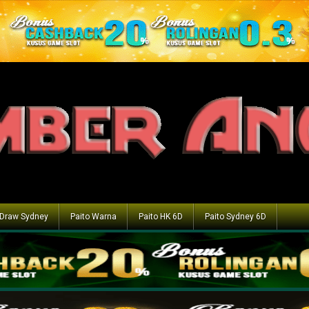
 Draw Sydney
Paito Warna
Paito HK 6D
Paito Sydney 6D