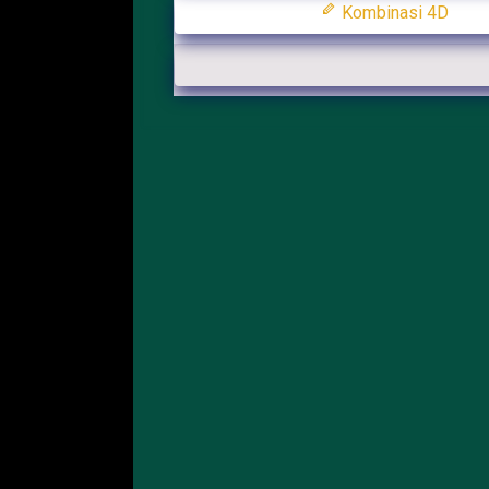
Kombinasi 4D