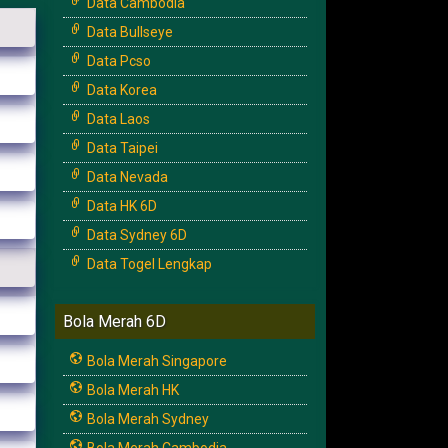
Data Cambodia
Data Bullseye
Data Pcso
Data Korea
Data Laos
Data Taipei
Data Nevada
Data HK 6D
Data Sydney 6D
Data Togel Lengkap
Bola Merah 6D
Bola Merah Singapore
Bola Merah HK
Bola Merah Sydney