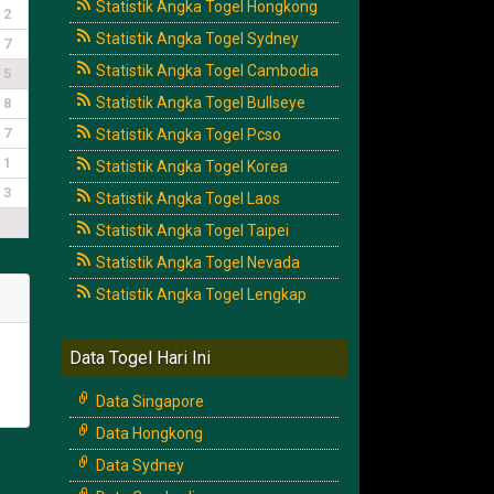
Statistik Angka Togel Hongkong
2
Statistik Angka Togel Sydney
7
Statistik Angka Togel Cambodia
5
Statistik Angka Togel Bullseye
8
7
Statistik Angka Togel Pcso
1
Statistik Angka Togel Korea
3
Statistik Angka Togel Laos
Statistik Angka Togel Taipei
Statistik Angka Togel Nevada
Statistik Angka Togel Lengkap
Data Togel Hari Ini
Data Singapore
Data Hongkong
Data Sydney