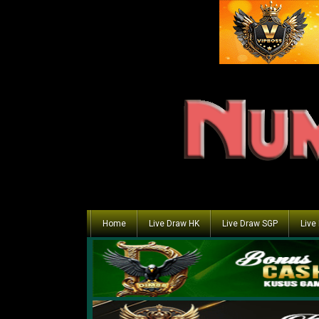
Home
Live Draw HK
Live Draw SGP
Live