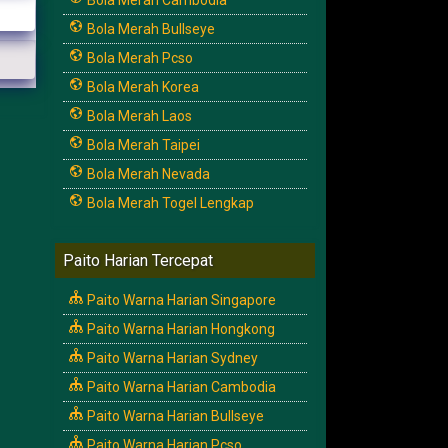
Bola Merah Cambodia
Bola Merah Bullseye
Bola Merah Pcso
Bola Merah Korea
Bola Merah Laos
Bola Merah Taipei
Bola Merah Nevada
Bola Merah Togel Lengkap
Paito Harian Tercepat
Paito Warna Harian Singapore
Paito Warna Harian Hongkong
Paito Warna Harian Sydney
Paito Warna Harian Cambodia
Paito Warna Harian Bullseye
Paito Warna Harian Pcso