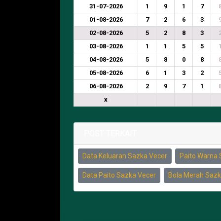
31-07-2026
1
9
1
7
01-08-2026
7
2
6
3
02-08-2026
5
2
8
3
03-08-2026
1
1
5
5
04-08-2026
5
8
0
8
05-08-2026
6
1
3
2
06-08-2026
2
9
7
1
x
POST TERKAIT
Data Keluaran Sazka Vecer
Paito Warna 
Data Paito Sazka Vecer
Bola Merah Sazk