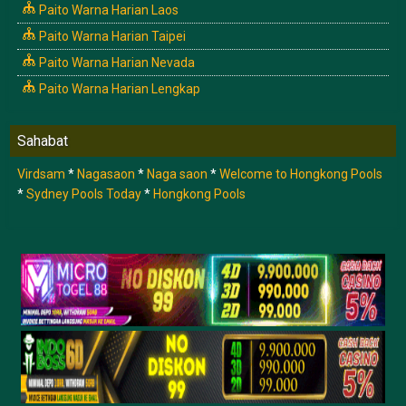
Paito Warna Harian Laos
Paito Warna Harian Taipei
Paito Warna Harian Nevada
Paito Warna Harian Lengkap
Sahabat
Virdsam
*
Nagasaon
*
Naga saon
*
Welcome to Hongkong Pools
*
Sydney Pools Today
*
Hongkong Pools