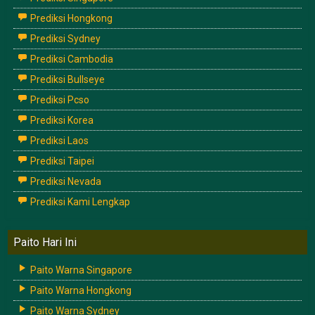
Prediksi Hongkong
Prediksi Sydney
Prediksi Cambodia
Prediksi Bullseye
Prediksi Pcso
Prediksi Korea
Prediksi Laos
Prediksi Taipei
Prediksi Nevada
Prediksi Kami Lengkap
Paito Hari Ini
Paito Warna Singapore
Paito Warna Hongkong
Paito Warna Sydney