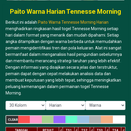
Paito Warna Harian Tennesse Morning
Berikut ini adalah
Paito Warna Tennesse Morning Harian
menghadirkan ringkasan hasil togel Tennesse Morning setiap
hari dalam format yang menarik dan mudah dipahami. Setiap
angka ditampilkan dengan warna berbeda untuk memudahkan
pemain mengidentifikasi tren dan pola keluaran. Alat ini sangat
bermanfaat dalam menganalisis hasil pengundian sebelumnya
dan membantu merancang strategi taruhan yang lebih efektif.
Dengan informasi yang disajikan secara jelas dan terstruktur,
pemain dapat dengan cepat melakukan analisis data dan
membuat keputusan yang lebih tepat, sehingga meningkatkan
peluang kemenangan dalam permainan togel Tennesse
Morning.
CLEAR
TANGGAL
RESULT
J
TS1
J
TS2
J
TS3
J
TS4
J