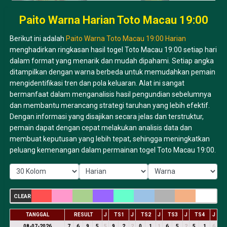
Paito Warna Harian Toto Macau 19:00
Berikut ini adalah
Paito Warna Toto Macau 19:00 Harian
menghadirkan ringkasan hasil togel Toto Macau 19:00 setiap hari
dalam format yang menarik dan mudah dipahami. Setiap angka
ditampilkan dengan warna berbeda untuk memudahkan pemain
mengidentifikasi tren dan pola keluaran. Alat ini sangat
bermanfaat dalam menganalisis hasil pengundian sebelumnya
dan membantu merancang strategi taruhan yang lebih efektif.
Dengan informasi yang disajikan secara jelas dan terstruktur,
pemain dapat dengan cepat melakukan analisis data dan
membuat keputusan yang lebih tepat, sehingga meningkatkan
peluang kemenangan dalam permainan togel Toto Macau 19:00.
CLEAR
TANGGAL
RESULT
J
TS1
J
TS2
J
TS3
J
TS4
J
08-07-2026
7
6
9
5
5
9
2
2
0
1
1
6
5
2
5
1
6