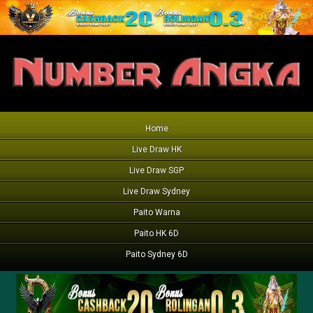
Home
Live Draw HK
Live Draw SGP
Live Draw Sydney
Paito Warna
Paito HK 6D
Paito Sydney 6D