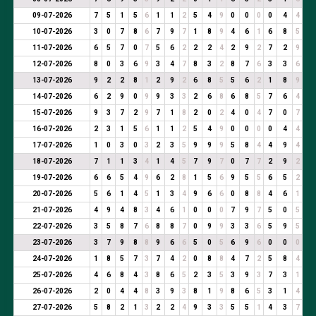
09-07-2026
7
5
1
5
6
1
1
2
5
4
9
0
0
0
0
4
4
10-07-2026
3
0
7
8
6
7
9
7
1
8
9
4
6
1
6
8
5
11-07-2026
6
5
7
0
7
5
6
2
2
2
4
2
9
2
7
2
9
12-07-2026
8
0
3
6
9
3
4
7
8
3
2
8
7
6
3
3
6
13-07-2026
9
2
2
8
1
2
9
2
6
8
5
5
6
2
1
8
9
14-07-2026
6
2
9
0
9
9
3
3
2
6
8
6
8
5
7
6
4
15-07-2026
9
3
7
2
9
7
1
8
2
0
2
4
0
4
7
0
7
16-07-2026
2
3
1
5
6
1
1
2
5
4
9
0
0
0
0
4
4
17-07-2026
1
0
3
0
3
2
3
5
9
9
9
5
8
4
4
9
4
18-07-2026
7
1
1
3
4
1
4
5
7
9
7
0
7
7
2
9
2
19-07-2026
6
6
5
4
9
6
2
8
1
5
6
9
5
5
6
5
2
20-07-2026
5
6
1
4
5
1
3
4
9
6
6
0
8
8
4
6
1
21-07-2026
4
9
4
8
3
4
6
1
0
0
0
7
9
7
5
0
5
22-07-2026
3
5
8
7
6
8
8
7
0
9
9
3
3
6
5
9
5
23-07-2026
3
7
9
8
8
9
6
6
5
0
5
6
9
6
0
0
0
24-07-2026
1
8
5
7
3
7
4
2
0
8
8
4
7
2
5
8
4
25-07-2026
4
6
8
4
3
8
6
5
2
3
5
3
9
3
7
3
1
26-07-2026
2
0
4
4
8
3
9
3
8
1
9
8
6
5
3
1
4
27-07-2026
5
8
2
1
3
2
2
4
9
3
3
5
5
1
4
3
7