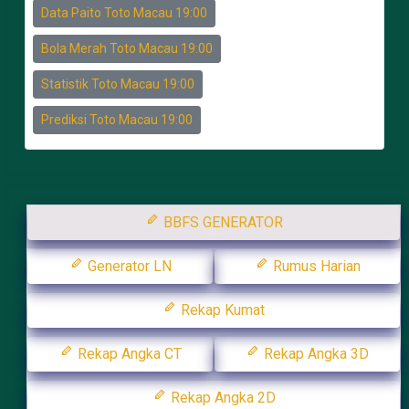
Data Paito Toto Macau 19:00
Bola Merah Toto Macau 19:00
Statistik Toto Macau 19:00
Prediksi Toto Macau 19:00
BBFS GENERATOR
Generator LN
Rumus Harian
Rekap Kumat
Rekap Angka CT
Rekap Angka 3D
Rekap Angka 2D