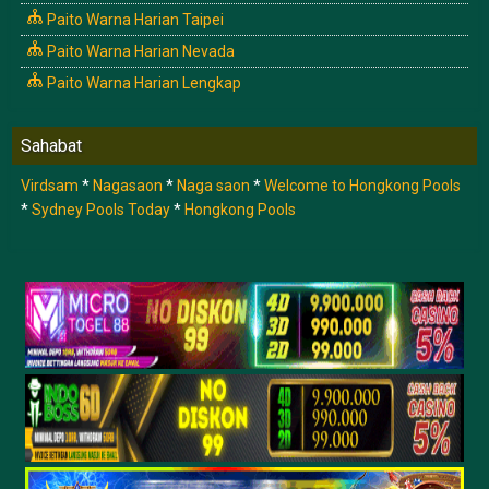
Paito Warna Harian Taipei
Paito Warna Harian Nevada
Paito Warna Harian Lengkap
Sahabat
Virdsam
*
Nagasaon
*
Naga saon
*
Welcome to Hongkong Pools
*
Sydney Pools Today
*
Hongkong Pools