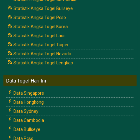
Statistik Angka Togel Bullseye
Statistik Angka Togel Pcso
Statistik Angka Togel Korea
Statistik Angka Togel Laos
Statistik Angka Togel Taipei
Statistik Angka Togel Nevada
Statistik Angka Togel Lengkap
Data Togel Hari Ini
Data Singapore
Data Hongkong
Data Sydney
Data Cambodia
Data Bullseye
Data Pcso