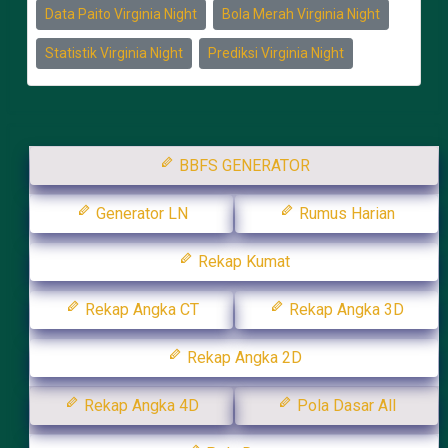
Data Paito Virginia Night
Bola Merah Virginia Night
Statistik Virginia Night
Prediksi Virginia Night
BBFS GENERATOR
Generator LN
Rumus Harian
Rekap Kumat
Rekap Angka CT
Rekap Angka 3D
Rekap Angka 2D
Rekap Angka 4D
Pola Dasar All