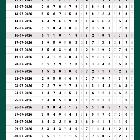
12-07-2026
0
0
7
8
6
7
9
7
1
8
9
4
6
1
6
8
5
13-07-2026
5
5
6
7
4
5
8
4
3
8
2
2
3
5
8
8
7
14-07-2026
4
4
9
6
6
9
8
8
1
4
5
6
3
9
6
4
1
15-07-2026
0
1
8
4
3
8
6
5
2
3
5
3
9
3
7
3
1
16-07-2026
6
1
1
0
1
1
8
9
8
2
1
0
3
3
3
2
5
17-07-2026
9
9
5
9
5
8
3
2
3
7
1
3
8
2
8
7
6
18-07-2026
3
5
6
3
9
6
4
1
2
9
2
9
7
7
7
9
7
19-07-2026
1
3
1
2
3
0
4
4
6
9
6
1
7
8
1
9
1
20-07-2026
3
2
7
9
7
7
8
6
1
3
4
4
3
7
6
3
9
21-07-2026
1
5
2
0
2
0
6
6
7
2
9
1
9
1
2
2
4
22-07-2026
2
9
5
8
4
6
7
4
0
7
7
9
4
4
5
7
3
23-07-2026
7
2
7
9
7
7
8
6
1
3
4
4
3
7
6
3
9
24-07-2026
1
4
7
4
2
5
7
3
1
6
7
2
4
6
6
6
3
25-07-2026
8
3
0
5
5
0
1
1
8
9
8
1
0
1
3
9
3
26-07-2026
8
9
0
4
4
1
2
3
6
5
2
0
5
5
1
5
6
27-07-2026
3
8
4
9
4
4
1
5
8
0
8
7
0
7
3
0
3
28-07-2026
6
4
3
2
5
0
3
3
6
0
6
1
8
9
1
0
1
29-07-2026
3
3
4
3
7
4
0
4
7
1
8
4
1
5
2
1
3
30-07-2026
9
5
1
1
2
1
5
6
7
7
5
0
2
2
2
7
9