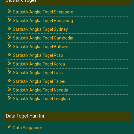
Statistik Togel
Statistik Angka Togel Singapore
Statistik Angka Togel Hongkong
Statistik Angka Togel Sydney
Statistik Angka Togel Cambodia
Statistik Angka Togel Bullseye
Statistik Angka Togel Pcso
Statistik Angka Togel Korea
Statistik Angka Togel Laos
Statistik Angka Togel Taipei
Statistik Angka Togel Nevada
Statistik Angka Togel Lengkap
Data Togel Hari Ini
Data Singapore