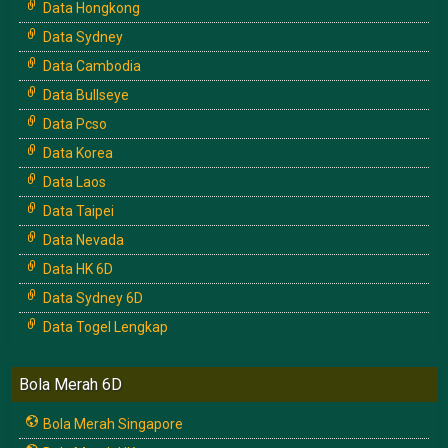
Data Hongkong
Data Sydney
Data Cambodia
Data Bullseye
Data Pcso
Data Korea
Data Laos
Data Taipei
Data Nevada
Data HK 6D
Data Sydney 6D
Data Togel Lengkap
Bola Merah 6D
Bola Merah Singapore