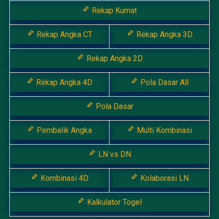
Rekap Kumat
Rekap Angka CT
Rekap Angka 3D
Rekap Angka 2D
Rekap Angka 4D
Pola Dasar All
Pola Dasar
Pembalik Angka
Multi Kombinasi
LN vs DN
Kombinasi 4D
Kolaborasi LN
Kalkulator Togel