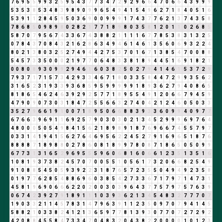
7
6
9
5
5
9
9
3
2
5
9
5
4
3
7
7
3
4
7
2
9
2
9
6
6
4
7
0
6
6
4
3
9
9
9
5
3
5
3
8
5
3
4
8
3
9
8
9
0
9
9
6
5
4
9
4
1
5
4
9
6
2
7
1
8
4
0
5
1
6
5
3
9
1
1
2
8
4
5
9
5
0
3
6
9
0
0
9
9
9
1
7
4
3
7
7
6
2
1
3
7
4
3
5
8
7
8
6
8
5
0
9
8
9
8
0
2
8
2
1
7
7
1
8
9
8
0
3
5
8
1
2
0
1
1
0
2
6
8
5
5
8
7
0
7
9
5
6
7
4
3
3
6
7
4
3
8
8
2
1
1
1
1
6
7
7
8
5
3
8
3
1
3
2
5
0
7
8
4
3
7
0
8
4
3
2
1
6
2
8
6
3
4
9
4
6
1
4
6
1
3
5
6
0
6
9
3
2
2
4
8
0
2
1
3
8
0
3
2
5
2
7
4
9
4
4
2
7
5
3
7
0
1
6
7
1
3
8
5
4
7
0
0
8
8
5
4
5
7
3
3
5
0
0
0
2
1
9
7
7
0
6
4
8
3
3
8
1
8
9
4
4
5
1
6
9
1
8
2
1
0
0
8
0
8
9
3
0
9
9
2
9
4
6
1
6
0
3
8
2
5
0
2
7
9
4
1
4
6
1
5
3
7
2
9
7
9
3
7
1
7
1
5
7
3
4
2
9
3
3
4
6
7
1
8
0
3
3
5
8
4
4
7
2
9
9
3
5
6
2
3
1
6
5
2
3
1
9
3
3
9
3
6
8
5
9
5
9
9
9
9
9
1
8
9
3
6
2
7
9
4
0
8
6
5
8
1
8
6
5
4
6
2
4
6
3
9
2
9
2
5
7
7
1
8
9
5
5
4
9
1
2
0
6
6
7
9
4
5
9
4
7
9
0
9
0
7
3
0
3
1
8
4
7
2
5
5
6
6
3
2
7
4
0
4
2
1
2
4
6
0
5
0
3
3
3
5
2
7
9
6
6
1
9
1
0
0
7
1
8
9
5
0
6
6
8
8
3
9
3
3
6
0
9
9
4
0
9
7
7
6
7
6
6
3
9
6
9
1
1
6
9
2
5
7
9
0
3
0
3
0
2
1
3
4
5
2
9
9
9
6
9
7
6
4
4
8
0
0
0
5
0
5
4
9
8
4
1
5
6
2
1
8
9
8
9
1
8
7
6
9
6
6
7
4
5
5
7
9
7
0
3
3
1
4
1
9
4
1
5
6
2
7
6
4
6
9
5
6
2
2
4
5
2
7
9
1
6
9
6
5
1
8
7
6
8
8
8
8
7
1
8
9
8
8
0
2
7
8
6
0
8
1
8
9
9
7
8
0
8
7
1
8
6
5
0
5
0
9
9
6
7
7
3
1
3
1
6
5
2
9
6
9
5
5
5
9
6
0
6
8
1
6
0
6
6
1
2
3
5
1
3
5
1
6
1
0
8
1
9
3
7
3
8
2
4
5
7
0
7
0
0
5
5
1
0
5
6
1
7
3
2
0
6
6
8
2
5
4
9
9
1
0
8
8
5
4
5
0
5
9
3
9
2
2
3
1
8
7
6
5
7
2
3
5
5
0
4
9
4
9
2
3
5
8
0
1
9
7
7
6
2
8
5
4
8
8
6
9
6
0
3
8
5
4
2
7
3
3
6
7
1
7
9
7
1
4
7
3
1
4
5
8
1
9
6
9
0
6
6
6
2
2
0
2
0
0
3
0
3
9
6
4
3
7
7
5
7
9
7
5
7
6
3
9
0
6
7
4
2
3
9
2
7
9
1
8
9
1
1
1
0
3
9
3
6
2
1
3
4
5
4
8
3
2
7
7
7
0
7
1
9
0
3
3
2
1
1
4
5
7
8
3
1
4
7
9
6
3
9
1
1
2
3
5
0
9
7
0
7
9
4
1
4
5
5
8
8
2
1
0
3
3
8
2
4
1
2
1
3
6
5
9
7
7
8
1
3
9
3
0
7
7
0
7
2
7
2
9
2
4
2
0
8
8
4
5
5
8
4
7
3
3
4
7
0
4
8
3
2
0
4
3
8
2
2
0
0
0
0
1
0
1
2
3