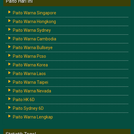
Paito Hari Ini
Paito Warna Singapore
Paito Warna Hongkong
Paito Warna Sydney
Paito Warna Cambodia
Paito Warna Bullseye
Paito Warna Pcso
Paito Warna Korea
Paito Warna Laos
Paito Warna Taipei
Paito Warna Nevada
Paito HK 6D
Paito Sydney 6D
Paito Warna Lengkap