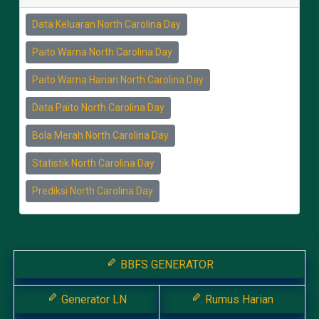
Data Keluaran North Carolina Day
Paito Warna North Carolina Day
Paito Warna Harian North Carolina Day
Data Paito North Carolina Day
Bola Merah North Carolina Day
Statistik North Carolina Day
Prediksi North Carolina Day
BBFS GENERATOR
Generator LN
Rumus Harian