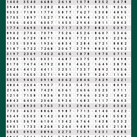
1
4
0
0
0
3
5
4
0
4
6
6
8
0
8
2
6
1
8
9
1
0
7
8
6
8
3
5
2
7
0
4
7
8
6
3
9
4
8
3
2
5
9
3
3
3
2
8
2
1
8
6
4
9
4
2
5
7
1
8
6
1
5
5
1
9
2
6
6
3
9
3
5
3
8
7
1
8
9
8
1
7
7
4
2
5
8
7
7
5
7
6
2
7
9
5
3
0
8
8
4
8
9
5
5
5
7
0
5
5
1
8
9
7
7
1
5
2
7
9
7
9
4
6
1
8
9
9
4
4
9
3
5
1
6
5
9
6
1
7
1
9
0
6
6
0
4
3
4
7
6
0
0
7
7
1
4
5
0
5
2
9
4
4
8
0
8
1
1
2
0
8
4
3
7
1
7
7
4
2
4
6
9
0
9
1
8
6
4
1
4
7
1
7
8
3
3
7
7
5
8
8
3
1
4
5
3
9
7
7
8
9
0
2
2
2
7
0
4
4
7
0
7
9
7
7
5
2
6
8
4
5
2
6
8
8
6
0
7
7
5
3
4
6
1
4
3
8
4
3
6
7
2
9
2
8
0
7
1
8
3
8
0
0
0
7
7
2
1
3
2
9
9
9
9
2
2
9
6
6
1
1
3
5
8
5
0
9
6
6
1
9
3
6
9
6
8
3
4
7
3
2
8
4
3
6
7
2
1
3
8
8
8
2
1
9
1
8
7
6
6
7
2
2
4
7
2
6
8
5
2
0
6
7
4
2
7
9
9
9
8
8
0
5
5
9
6
0
2
2
3
1
9
7
7
2
3
0
9
9
7
4
5
2
7
6
5
1
6
7
1
8
7
8
6
1
9
7
0
7
0
7
1
9
1
9
3
8
5
4
8
1
6
5
2
0
0
3
1
4
4
6
8
7
6
6
3
7
5
3
8
7
1
0
1
3
4
9
8
8
8
1
7
0
7
7
4
7
4
2
4
7
9
2
2
0
8
7
0
7
4
6
5
2
7
1
6
4
9
4
3
8
7
8
6
2
4
2
4
6
4
4
1
2
3
4
4
1
1
2
3
2
5
1
6
7
3
3
7
1
8
8
9
2
2
9
8
5
6
2
0
5
6
0
6
7
6
5
0
5
3
5
7
1
8
9
9
2
9
2
1
0
9
7
7
9
2
4
7
2
1
1
6
9
6
5
0
5
0
5
9
4
6
1
7
0
9
1
8
9
4
0
6
2
8
2
8
4
6
1
7
4
2
9
2
2
4
2
1
3
4
8
0
4
4
2
6
0
4
4
9
9
0
7
7
7
3
4
3
7
5
4
7
5
3
4
5
5
0
5
8
0
9
9
9
2
1
6
6
3
9
1
8
8
7
7
4
2
9
2
6
3
6
1
7
2
6
0
6
6
3
5
2
5
7
0
7
1
1
2
1
2
1
0
1
7
1
5
8
4
1
8
3
6
9
8
7
5
5
1
7
9
6
6
3
0
2
9
2
2
1
8
4
2
6
8
8
4
3
7
6
4
0
0
0
2
0
6
8
5
5
9
3
6
9
1
6
8
3
2
9
1
1
7
8
8
6
4
3
7
3
4
1
1
2
8
9
3
0
3
5
7
6
3
9
7
0
1
3
4
2
9
4
6
1
4
7
2
3
5
0
3
4
0
4
7
7
0
3
3
4
6
3
3
6
8
8
6
8
5
9
9
8
7
6
7
7
1
3
4
4
1
4
0
4
0
4
2
2
4
9
5
4
9
4
5
5
0
3
3
8
1
4
2
6
0
8
3
3
6
9
5
3
2
5
8
2
4
8
3
5
5
8
3
2
8
3
4
5
9
3
6
7
8
6
6
1
0
4
4
1
3
4
2
6
6
7
6
4
1
1
4
3
8
2
0
3
3
2
5
5
9
0
1
1
1
7
3
3
6
8
2
6
8
5
5
2
6
0
6
9
4
8
9
8
4
6
5
4
9
2
1
0
8
8
5
6
4
5
9
0
9
5
8
4
0
8
9
6
6
3
2
7
3
1
7
5
3
9
3
9
3
3
1
4
0
8
8
5
4