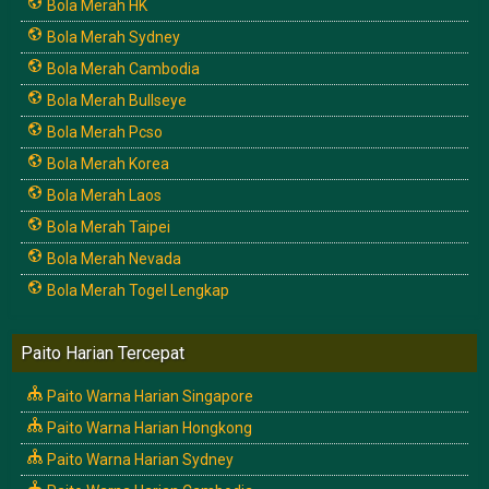
Bola Merah HK
Bola Merah Sydney
Bola Merah Cambodia
Bola Merah Bullseye
Bola Merah Pcso
Bola Merah Korea
Bola Merah Laos
Bola Merah Taipei
Bola Merah Nevada
Bola Merah Togel Lengkap
Paito Harian Tercepat
Paito Warna Harian Singapore
Paito Warna Harian Hongkong
Paito Warna Harian Sydney