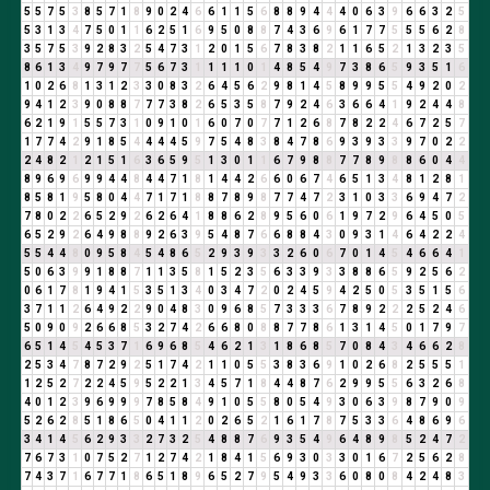
5
5
7
5
3
8
5
7
1
8
9
0
2
4
6
6
1
1
5
6
8
8
9
4
4
4
0
6
3
9
6
6
3
2
5
5
3
1
3
4
7
5
0
1
1
6
2
5
1
6
9
5
0
8
8
7
4
3
6
9
6
1
7
7
5
5
5
6
2
8
3
5
7
5
3
9
2
8
3
2
5
4
7
3
1
2
0
1
5
6
7
8
3
8
2
1
1
6
5
2
1
3
2
3
5
8
6
1
3
4
9
7
9
7
7
5
6
7
3
1
1
1
1
0
1
4
8
5
4
9
7
3
8
6
5
9
3
5
1
6
1
0
2
6
8
1
3
1
2
3
3
0
8
3
2
6
4
5
6
2
9
8
1
4
5
8
9
9
5
5
4
9
2
0
2
9
4
1
2
3
9
0
8
8
7
7
7
3
8
2
6
5
3
5
8
7
9
2
4
6
3
6
6
4
1
9
2
4
4
8
6
2
1
9
1
5
5
7
3
1
0
9
1
0
1
6
0
7
0
7
7
1
2
6
8
7
8
2
2
4
6
7
2
5
7
1
7
7
4
2
9
1
8
5
4
4
4
4
5
9
7
5
4
8
3
8
4
7
8
6
9
3
9
3
3
9
7
0
2
2
2
4
8
2
1
2
1
5
1
6
3
6
5
9
5
1
3
0
1
1
6
7
9
8
8
7
7
8
9
8
8
6
0
4
4
8
9
6
9
6
9
9
4
4
8
4
4
7
1
8
1
4
4
2
6
6
0
6
7
4
6
5
1
3
4
8
1
2
8
1
8
5
8
1
9
5
8
0
4
4
7
1
7
1
8
8
7
8
9
8
7
7
4
7
2
3
1
0
3
3
6
9
4
7
2
7
8
0
2
2
6
5
2
9
2
6
2
6
4
1
8
8
6
2
8
9
5
6
0
6
1
9
7
2
9
6
4
5
0
5
6
5
2
9
2
6
4
9
8
8
9
2
6
3
9
5
4
8
7
6
6
8
8
4
3
0
9
3
1
4
6
4
2
2
4
5
5
4
4
8
0
9
5
8
4
5
4
8
6
5
2
9
3
9
3
3
2
6
0
6
7
0
1
4
5
4
6
6
4
1
5
0
6
3
9
9
1
8
8
7
1
1
3
5
8
1
5
2
3
5
6
3
3
9
3
3
8
8
6
5
9
2
5
6
2
0
6
1
7
8
1
9
4
1
5
3
5
1
3
4
0
3
4
7
2
0
2
4
5
9
4
2
5
0
5
3
5
1
5
6
3
7
1
1
2
6
4
9
2
2
9
0
4
8
3
0
9
6
8
5
7
3
3
3
6
7
8
9
2
2
2
5
2
4
6
5
0
9
0
9
2
6
6
8
5
3
2
7
4
2
6
6
8
0
8
8
7
7
8
6
1
3
1
4
5
0
1
7
9
7
6
5
1
4
5
4
5
3
7
1
6
9
6
8
5
4
6
2
1
3
1
8
6
8
5
7
0
8
4
3
4
6
6
2
8
2
5
3
4
7
8
7
2
9
2
5
1
7
4
2
1
1
0
5
5
3
8
3
6
9
1
0
2
6
8
2
5
5
5
1
1
2
5
2
7
2
2
4
5
9
5
2
2
1
3
4
5
7
1
8
4
4
8
7
6
2
9
9
5
5
6
3
2
6
8
4
0
1
2
3
9
6
9
9
9
7
8
5
8
4
9
1
0
5
5
8
0
5
4
9
3
0
6
3
9
8
7
9
0
9
5
2
6
2
8
5
1
8
6
5
0
4
1
1
2
0
2
6
5
2
1
6
1
7
8
7
5
3
3
6
4
8
6
9
6
3
4
1
4
5
6
2
9
3
3
2
7
3
2
5
4
8
8
7
6
9
3
5
4
9
6
4
8
9
8
5
2
4
7
2
7
6
7
3
1
0
7
5
2
7
1
2
7
4
2
1
8
4
1
5
6
9
3
0
3
3
0
1
6
7
2
5
6
2
8
7
4
3
7
1
6
7
7
1
8
6
5
1
8
9
6
5
2
7
9
5
4
9
3
3
6
0
8
0
8
4
2
4
8
3