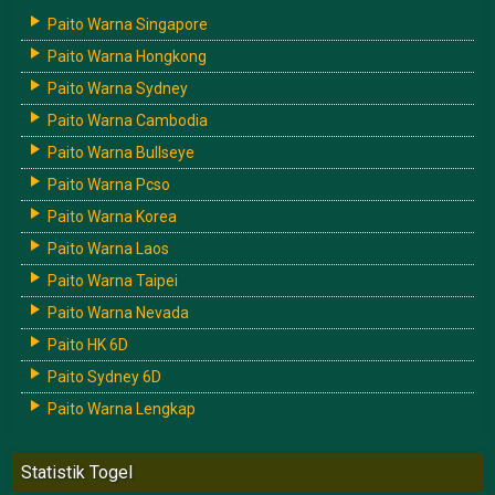
Paito Warna Singapore
Paito Warna Hongkong
Paito Warna Sydney
Paito Warna Cambodia
Paito Warna Bullseye
Paito Warna Pcso
Paito Warna Korea
Paito Warna Laos
Paito Warna Taipei
Paito Warna Nevada
Paito HK 6D
Paito Sydney 6D
Paito Warna Lengkap
Statistik Togel