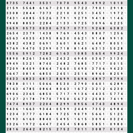
8
7
3
5
8
7
4
4
1
5
3
5
3
1
4
7
0
7
0
7
9
5
4
3
7
4
9
9
2
2
1
0
1
0
1
2
1
5
9
5
5
5
6
8
5
6
1
6
7
4
2
0
1
0
1
0
7
2
2
4
7
9
0
1
1
2
9
1
8
9
3
3
0
8
8
2
8
4
4
8
7
3
7
3
1
2
2
1
0
1
0
2
5
1
6
3
4
5
1
6
1
9
7
2
9
7
4
3
1
4
4
0
8
5
4
5
5
2
6
8
3
7
9
1
1
9
2
7
9
7
9
4
1
8
9
1
1
4
6
1
9
9
4
8
3
8
8
5
3
8
2
2
8
4
3
2
1
3
3
6
9
7
2
5
7
3
0
9
6
6
6
2
2
5
7
3
6
5
9
5
0
5
7
3
1
0
0
3
0
3
6
7
5
7
3
0
7
7
1
8
9
2
6
8
5
6
3
8
2
1
2
6
5
4
9
2
3
7
9
7
1
4
3
8
2
9
7
6
9
6
4
5
4
3
7
8
8
0
7
7
1
2
5
6
2
6
5
6
3
9
4
0
3
5
8
4
3
9
5
5
8
6
3
0
3
0
6
2
1
3
9
1
4
8
3
9
9
1
0
1
4
3
8
2
1
4
3
8
2
1
0
6
9
1
1
3
6
0
1
1
8
6
2
1
3
6
4
8
7
6
8
0
5
1
6
9
7
6
9
6
9
4
7
0
7
5
2
9
9
9
0
7
1
8
9
8
1
4
0
4
6
3
1
3
4
5
0
2
8
1
1
5
5
6
2
5
9
1
2
3
7
2
8
2
1
6
1
6
3
9
1
0
8
5
4
5
6
5
4
9
9
9
2
4
6
8
8
9
0
9
8
2
6
1
7
3
6
6
3
9
2
4
3
2
5
6
9
4
0
4
0
3
6
7
4
3
1
3
0
3
8
9
4
9
4
5
3
2
1
3
8
7
4
0
4
2
4
8
2
1
7
6
8
5
4
7
7
1
7
8
0
0
1
5
6
7
2
0
9
9
8
4
0
9
9
0
8
6
4
1
7
6
6
0
6
5
4
9
0
9
3
7
0
6
6
9
4
2
3
5
5
6
4
7
2
0
8
1
4
5
6
8
5
0
5
2
4
5
1
6
2
5
1
6
7
8
9
6
0
6
8
2
5
9
5
0
4
3
3
6
6
8
3
3
6
6
8
1
3
4
8
6
9
9
9
5
6
9
6
6
4
8
9
7
7
8
7
9
4
4
7
8
3
8
2
0
1
1
1
2
5
0
6
6
3
8
5
3
0
3
2
7
9
0
9
0
6
0
1
1
6
2
8
9
8
8
1
6
3
9
4
7
8
5
4
0
8
6
4
1
8
0
6
3
9
1
6
7
2
9
3
2
1
2
3
6
2
3
0
3
6
9
0
6
6
2
3
6
5
2
6
8
5
0
5
5
7
1
7
8
9
1
3
6
9
4
4
3
5
8
5
7
7
4
2
1
1
2
7
9
2
1
7
8
6
7
9
7
0
7
7
9
5
0
5
5
6
7
2
9
2
5
8
3
2
7
4
1
9
1
7
4
7
4
2
8
9
3
7
1
2
2
0
4
4
8
2
9
9
9
0
9
5
6
2
4
7
4
3
7
4
8
9
4
4
9
4
3
6
9
1
6
6
3
9
9
3
4
4
8
0
5
9
9
9
2
4
4
9
4
7
3
5
2
7
6
9
8
4
3
1
2
3
4
7
3
7
7
7
5
6
1
8
4
3
9
7
2
5
7
9
0
7
9
7
5
6
6
1
7
5
1
2
5
7
8
1
9
3
3
6
1
6
0
6
8
8
4
0
4
5
4
9
5
5
1
6
1
5
6
3
0
9
4
4
0
3
2
4
6
3
3
2
6
8
1
9
7
2
9
6
4
4
7
2
2
4
5
4
9
5
8
6
8
5
5
8
5
1
6
0
9
8
0
8
2
8
1
6
7
2
6
4
2
6
8
2
1
5
6
2
7
5
2
7
7
0
1
1
2
3
0
8
7
6
0
1
2
4
6