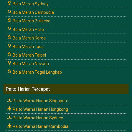
Bola Merah Sydney
Bola Merah Cambodia
Bola Merah Bullseye
Bola Merah Pcso
Bola Merah Korea
Bola Merah Laos
Bola Merah Taipei
Bola Merah Nevada
Bola Merah Togel Lengkap
Paito Harian Tercepat
Paito Warna Harian Singapore
Paito Warna Harian Hongkong
Paito Warna Harian Sydney
Paito Warna Harian Cambodia