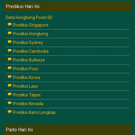
Prediksi Hari Ini
Data Hongkong Pools 6D
Prediksi Singapore
Prediksi Hongkong
Prediksi Sydney
Prediksi Cambodia
Prediksi Bullseye
Prediksi Pcso
Prediksi Korea
Prediksi Laos
Prediksi Taipei
Prediksi Nevada
Prediksi Kami Lengkap
Paito Hari Ini