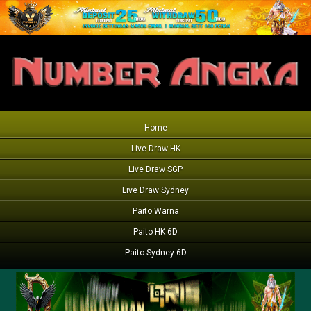
Home
Live Draw HK
Live Draw SGP
Live Draw Sydney
Paito Warna
Paito HK 6D
Paito Sydney 6D