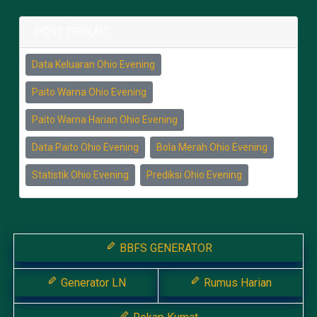
POST TERKAIT
Data Keluaran Ohio Evening
Paito Warna Ohio Evening
Paito Warna Harian Ohio Evening
Data Paito Ohio Evening
Bola Merah Ohio Evening
Statistik Ohio Evening
Prediksi Ohio Evening
BBFS GENERATOR
Generator LN
Rumus Harian