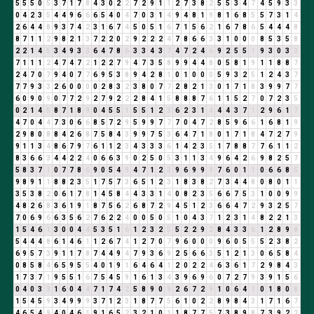
5
5
5
0
5
3
7
1
7
8
4
3
0
2
2
7
2
9
1
1
2
7
3
8
2
5
5
3
4
7
4
5
9
3
3
0
4
2
3
5
4
4
9
6
6
6
5
4
0
4
7
0
3
1
4
9
4
8
1
9
8
1
6
8
5
5
7
3
1
4
2
6
4
4
8
9
3
7
4
2
3
1
6
7
4
5
0
5
1
6
7
1
5
6
2
1
6
7
8
6
5
4
4
4
8
8
7
1
1
2
9
8
2
1
3
7
2
2
0
2
9
2
2
2
4
7
8
6
6
3
3
1
0
0
0
8
5
3
5
8
2
2
1
4
5
3
4
9
3
3
6
4
7
8
6
3
3
4
3
7
4
7
2
4
6
9
2
5
5
1
9
3
0
3
3
7
1
1
1
2
4
7
4
7
2
1
2
2
7
9
4
7
3
5
8
9
9
4
4
8
0
5
8
1
9
1
1
8
8
7
2
4
7
0
7
9
4
0
7
7
6
9
5
3
8
9
4
2
8
1
0
1
0
0
0
5
9
3
2
5
1
2
4
3
7
7
7
9
3
3
2
6
0
0
0
0
2
8
3
2
3
8
0
7
7
2
8
2
1
3
0
1
7
1
8
3
9
9
7
7
6
0
9
0
9
0
7
7
2
9
2
7
9
2
2
2
8
4
1
5
8
8
8
7
6
1
1
5
2
7
0
7
2
3
5
0
2
1
4
5
8
7
1
8
9
0
4
5
5
1
5
5
1
2
3
6
2
3
1
4
4
4
3
7
1
2
9
6
1
7
4
7
0
4
4
7
3
0
6
6
8
5
7
2
9
5
9
9
7
7
7
0
4
7
2
8
5
9
6
6
1
6
8
1
9
2
9
8
0
8
8
4
2
6
8
7
5
8
4
3
9
9
7
5
3
6
4
7
1
8
0
1
7
1
8
4
7
2
7
9
9
1
1
3
4
8
6
7
9
7
6
1
1
2
3
4
3
3
3
6
1
4
2
3
5
1
7
8
8
7
7
6
1
1
2
8
3
6
6
3
4
4
2
2
4
0
6
6
3
9
0
2
5
0
5
3
1
1
3
4
9
6
4
2
6
9
8
2
5
7
5
8
3
7
1
0
7
7
8
6
9
0
5
4
9
4
7
1
2
3
9
6
9
9
9
7
6
0
1
1
0
6
6
8
5
9
8
9
1
1
8
8
2
3
5
1
7
5
7
3
6
5
1
2
3
1
8
3
8
2
7
3
4
4
8
0
8
0
1
1
3
5
3
8
2
0
6
1
7
8
1
4
5
8
4
4
3
3
1
4
0
8
2
3
5
6
6
7
5
3
1
0
0
9
9
4
8
2
6
8
3
6
1
9
1
8
7
5
6
2
6
8
7
2
9
4
5
1
2
3
6
6
4
7
2
9
3
2
5
7
7
0
6
9
6
6
3
5
6
2
7
6
2
2
4
0
0
5
0
5
1
0
4
3
7
1
2
3
1
4
8
2
2
1
3
1
5
4
6
1
3
0
0
4
4
5
3
5
1
6
1
2
3
2
5
5
2
2
9
2
8
4
3
3
6
1
2
8
9
8
5
4
4
4
8
6
1
4
6
1
1
2
6
7
4
1
2
7
0
7
9
6
0
0
0
9
6
0
5
5
5
2
3
8
2
6
9
5
7
3
9
1
1
7
8
7
4
4
9
4
7
9
3
6
9
2
5
6
6
3
5
1
2
1
3
0
6
5
8
4
0
8
5
8
4
6
5
9
5
5
4
0
1
9
1
6
4
6
4
1
2
0
2
2
4
6
3
6
1
7
2
9
8
4
3
1
7
3
7
1
9
5
5
1
6
7
5
4
5
9
1
6
1
3
4
3
9
6
9
6
0
7
2
7
9
3
9
1
5
6
0
4
0
3
3
1
6
0
4
4
7
1
7
4
2
5
8
9
0
9
2
6
7
2
9
1
0
6
4
1
0
1
8
0
8
1
5
4
5
9
3
4
9
9
9
3
7
1
2
3
1
8
7
7
5
6
1
0
2
2
8
9
8
4
3
1
7
1
6
7
4
6
5
4
9
4
0
4
6
1
9
1
6
5
2
3
2
1
0
1
1
8
7
7
5
7
3
8
9
8
7
3
9
2
2