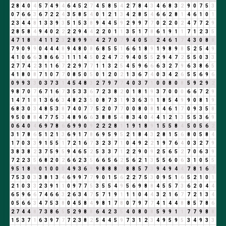
2
8
4
0
4
5
7
4
9
4
6
4
5
2
7
4
5
8
5
4
2
7
8
4
3
4
6
8
3
2
9
0
7
5
3
0
7
6
6
3
6
7
2
2
4
3
5
8
5
4
0
1
2
1
3
4
2
8
5
4
6
6
2
8
1
4
6
1
0
1
2
3
4
4
8
1
3
3
9
3
5
1
5
3
8
9
4
4
5
9
2
9
9
7
7
0
2
2
0
2
4
7
7
2
9
2
8
5
8
4
9
4
0
2
2
2
2
9
4
4
2
2
0
1
1
3
5
1
7
8
6
1
9
1
1
7
1
2
3
5
4
7
1
8
9
4
1
1
2
3
2
8
9
9
9
4
2
7
0
7
9
4
0
5
5
2
4
6
1
7
4
3
0
8
8
7
9
0
9
9
0
4
4
4
8
9
4
8
0
8
6
8
5
5
1
6
6
1
8
9
1
9
8
9
8
5
2
5
4
9
4
1
0
6
6
3
8
6
6
3
1
1
1
4
5
0
2
4
7
2
9
4
0
5
5
2
9
4
7
2
5
5
0
3
3
2
7
7
4
2
3
1
1
6
7
2
2
9
7
7
1
1
3
2
5
4
5
9
6
6
6
3
2
7
9
6
3
8
6
5
4
1
8
0
8
7
1
0
7
7
0
8
5
0
5
0
1
2
0
2
1
3
6
7
4
0
3
4
2
6
5
5
6
9
6
0
9
9
3
3
0
3
7
3
1
4
5
4
8
3
2
7
9
7
7
4
0
3
7
1
0
0
8
0
8
5
9
2
9
2
9
8
7
0
7
6
7
1
6
7
3
5
3
3
6
7
2
3
8
2
0
1
8
1
9
3
7
0
0
0
6
6
7
2
9
1
4
7
1
8
1
3
6
6
3
4
8
2
3
5
0
8
7
3
1
9
3
6
3
9
1
8
5
4
9
9
0
8
1
9
6
8
3
0
3
4
8
5
3
8
7
4
0
7
7
5
2
0
7
7
0
0
8
0
8
1
4
6
1
7
0
9
3
5
8
9
5
0
8
8
4
7
7
5
3
4
8
9
6
6
3
8
8
5
4
8
3
4
0
4
4
1
2
1
3
5
5
3
6
9
0
6
4
0
4
6
9
7
8
6
6
9
9
0
9
2
2
2
8
1
1
9
1
8
9
1
5
5
8
4
5
0
5
6
2
3
1
7
8
6
5
1
2
1
3
6
9
1
7
8
6
9
5
9
5
2
1
8
4
3
2
8
1
5
6
8
0
5
8
4
1
7
0
3
3
9
1
5
5
1
7
2
1
6
7
3
2
3
7
1
0
4
9
2
2
1
9
7
6
4
0
3
2
7
9
3
8
3
8
2
3
7
5
9
5
9
4
6
5
2
5
3
3
7
1
2
2
9
0
9
2
5
6
5
2
7
0
6
3
9
7
2
2
3
5
6
8
2
0
2
6
6
2
3
5
6
6
5
6
2
5
6
2
1
3
5
5
6
0
6
3
1
0
5
5
9
5
1
8
9
0
1
0
0
0
4
9
3
6
9
9
8
8
8
7
8
8
5
7
3
9
4
9
4
4
7
8
1
6
7
7
5
3
0
3
3
8
1
3
4
6
9
9
7
7
9
0
1
5
6
2
2
7
5
3
0
9
5
1
6
5
2
1
0
1
2
1
0
3
3
2
3
9
1
1
0
9
7
7
5
3
5
5
4
9
5
6
9
8
8
4
5
5
7
3
6
2
0
4
4
6
5
9
6
6
7
4
6
6
3
2
6
3
4
7
5
7
1
9
1
1
1
0
4
4
3
2
1
6
7
7
2
1
3
4
0
5
6
6
3
4
7
5
3
8
0
4
5
8
4
9
8
1
7
8
0
7
9
7
7
4
1
4
4
8
8
5
7
8
6
2
7
4
4
8
7
3
8
6
5
5
2
9
8
8
6
4
2
3
5
4
0
8
0
8
5
9
9
1
1
7
7
9
8
8
1
5
3
7
1
6
3
9
7
7
7
2
3
8
2
5
4
4
5
9
7
3
1
2
3
4
9
5
9
5
3
4
9
3
3