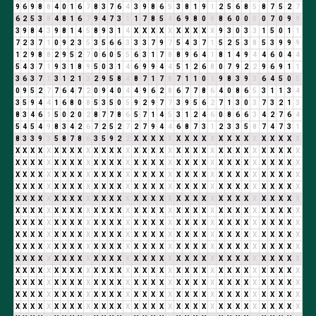
9
6
9
8
8
4
0
1
6
7
8
3
7
6
4
3
9
8
6
5
3
8
1
9
1
2
5
6
8
5
8
7
5
2
7
6
2
5
3
8
4
8
1
6
7
9
4
7
3
1
1
7
8
5
4
6
9
8
0
8
8
6
0
0
0
0
7
0
9
9
3
9
8
4
3
9
8
1
4
5
8
9
3
1
4
X
X
X
X
X
X
X
X
X
X
9
3
0
3
3
1
5
0
1
1
7
2
3
7
1
0
9
2
3
5
3
5
6
6
3
3
3
7
9
7
5
4
3
7
1
5
2
5
3
8
5
3
9
9
9
1
2
9
8
8
2
9
5
2
7
0
6
0
5
5
6
3
1
7
8
8
9
6
4
1
8
1
4
9
4
4
6
0
4
4
5
4
3
7
1
9
3
1
8
9
5
0
3
1
4
6
9
9
4
4
5
1
2
6
8
0
7
9
2
2
9
6
9
1
1
3
6
3
7
1
3
1
2
1
3
2
9
5
8
4
8
7
1
7
8
7
1
1
0
1
9
8
3
9
3
6
4
5
0
5
0
9
5
2
7
7
6
4
7
2
0
9
4
0
4
4
9
6
2
8
6
7
7
8
6
4
0
8
6
5
3
1
1
3
4
3
5
9
4
4
1
6
8
0
8
5
3
5
0
5
9
2
9
7
7
3
9
5
6
2
7
1
3
0
3
7
3
2
1
3
8
3
4
6
1
5
0
2
0
2
8
7
7
8
6
5
7
1
4
5
3
1
2
4
6
0
8
6
6
3
4
2
7
6
4
5
4
5
4
9
8
3
4
2
6
7
2
5
2
7
2
7
9
4
4
6
8
7
3
1
2
3
3
5
8
7
4
7
3
1
8
3
3
9
3
5
8
7
8
6
3
5
9
2
2
X
X
X
X
X
X
X
X
X
X
X
X
X
X
X
X
X
X
X
X
X
X
X
X
X
X
X
X
X
X
X
X
X
X
X
X
X
X
X
X
X
X
X
X
X
X
X
X
X
X
X
X
X
X
X
X
X
X
X
X
X
X
X
X
X
X
X
X
X
X
X
X
X
X
X
X
X
X
X
X
X
X
X
X
X
X
X
X
X
X
X
X
X
X
X
X
X
X
X
X
X
X
X
X
X
X
X
X
X
X
X
X
X
X
X
X
X
X
X
X
X
X
X
X
X
X
X
X
X
X
X
X
X
X
X
X
X
X
X
X
X
X
X
X
X
X
X
X
X
X
X
X
X
X
X
X
X
X
X
X
X
X
X
X
X
X
X
X
X
X
X
X
X
X
X
X
X
X
X
X
X
X
X
X
X
X
X
X
X
X
X
X
X
X
X
X
X
X
X
X
X
X
X
X
X
X
X
X
X
X
X
X
X
X
X
X
X
X
X
X
X
X
X
X
X
X
X
X
X
X
X
X
X
X
X
X
X
X
X
X
X
X
X
X
X
X
X
X
X
X
X
X
X
X
X
X
X
X
X
X
X
X
X
X
X
X
X
X
X
X
X
X
X
X
X
X
X
X
X
X
X
X
X
X
X
X
X
X
X
X
X
X
X
X
X
X
X
X
X
X
X
X
X
X
X
X
X
X
X
X
X
X
X
X
X
X
X
X
X
X
X
X
X
X
X
X
X
X
X
X
X
X
X
X
X
X
X
X
X
X
X
X
X
X
X
X
X
X
X
X
X
X
X
X
X
X
X
X
X
X
X
X
X
X
X
X
X
X
X
X
X
X
X
X
X
X
X
X
X
X
X
X
X
X
X
X
X
X
X
X
X
X
X
X
X
X
X
X
X
X
X
X
X
X
X
X
X
X
X
X
X
X
X
X
X
X
X
X
X
X
X
X
X
X
X
X
X
X
X
X
X
X
X
X
X
X
X
X
X
X
X
X
X
X
X
X
X
X
X
X
X
X
X
X
X
X
X
X
X
X
X
X
X
X
X
X
X
X
X
X
X
X
X
X
X
X
X
X
X
X
X
X
X
X
X
X
X
X
X
X
X
X
X
X
X
X
X
X
X
X
X
X
X
X
X
X
X
X
X
X