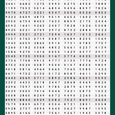
2
4
6
1
7
6
6
8
2
1
1
2
7
5
3
3
9
9
3
3
0
2
7
5
3
4
9
5
0
5
7
8
8
0
8
1
1
9
9
9
7
5
5
2
7
5
0
1
4
5
6
8
9
4
4
9
4
9
6
6
8
0
9
7
7
7
8
2
6
8
9
9
7
0
7
4
7
2
7
9
3
2
2
1
3
0
3
4
7
2
3
0
5
6
2
0
5
2
6
8
0
4
5
3
8
9
2
2
2
4
0
6
0
9
9
4
8
7
3
1
9
5
1
9
1
6
6
5
2
7
1
6
0
2
2
9
1
2
3
5
2
9
5
0
5
6
7
5
4
9
8
4
5
3
8
7
6
3
3
6
8
8
5
9
5
2
1
7
5
3
2
4
4
4
8
6
5
9
2
2
1
6
4
1
5
9
2
6
3
9
2
4
0
7
7
7
8
2
8
1
1
0
2
6
8
5
3
0
8
8
8
9
2
5
7
6
3
2
1
3
0
7
0
9
9
2
9
7
2
9
8
7
3
2
5
2
8
8
4
3
7
3
2
2
4
3
9
9
9
9
3
3
2
1
3
2
7
2
1
3
7
5
9
4
4
1
6
3
7
1
1
0
1
2
3
2
6
4
1
5
7
3
3
7
1
0
7
6
3
9
0
7
1
9
1
0
0
8
7
6
0
6
8
9
8
8
2
5
5
1
1
5
6
9
6
1
9
4
3
7
6
0
5
9
5
2
8
6
5
2
3
9
1
0
1
7
7
3
1
4
0
7
8
5
4
7
7
5
7
3
9
2
6
0
6
3
1
8
2
1
0
3
6
8
5
4
8
5
2
7
5
6
6
1
7
0
2
3
7
1
4
1
3
9
3
1
5
8
6
5
9
2
7
0
7
1
4
1
6
7
0
0
5
5
1
1
4
2
9
2
0
3
7
7
5
2
9
1
7
8
2
5
4
5
9
9
7
3
5
8
3
9
5
0
5
9
1
6
7
4
3
7
7
4
2
0
0
2
5
7
3
0
7
1
8
3
7
3
4
7
7
7
0
8
8
9
9
1
3
4
9
7
7
7
5
3
1
3
5
8
7
7
7
6
4
9
7
2
4
6
8
7
5
2
7
0
5
2
0
2
0
3
8
7
6
9
5
0
0
0
0
1
0
7
7
8
0
3
0
3
9
8
3
9
3
9
0
1
8
9
5
8
1
6
7
4
9
6
4
1
5
6
6
5
2
7
3
6
5
2
5
5
8
5
4
1
4
2
2
4
0
6
7
1
8
9
7
3
2
5
2
1
3
0
3
5
1
7
2
9
8
5
8
7
6
4
6
1
1
2
0
2
9
0
9
0
4
4
3
7
4
5
6
9
6
5
7
1
1
2
5
8
9
2
2
2
9
8
6
5
0
6
3
1
4
9
5
9
3
3
3
2
9
2
2
4
4
3
3
6
5
0
1
8
9
2
4
4
7
2
2
8
6
8
5
0
4
6
9
6
0
8
2
0
2
4
2
9
6
6
7
5
9
7
7
6
0
6
1
7
9
7
8
5
4
2
8
7
9
7
6
1
9
9
9
9
9
3
0
3
3
0
2
9
2
3
0
0
3
3
7
0
1
6
7
9
4
4
6
1
7
4
2
1
3
5
8
7
3
1
1
0
3
2
5
3
0
0
8
8
2
8
6
5
2
8
2
4
9
4
6
0
7
2
9
9
4
9
0
9
2
2
6
0
6
3
2
6
0
6
8
9
9
9
9
8
8
4
4
8
0
9
2
9
2
5
3
8
2
1
7
5
2
7
9
8
6
9
1
1
4
6
2
0
2
7
5
7
9
7
5
8
0
9
9
6
9
7
2
9
0
3
0
4
4
8
7
2
1
3
2
8
5
1
6
3
5
5
8
4
5
9
2
8
1
2
7
3
7
1
4
0
9
4
4
9
4
4
0
4
3
6
2
7
9
9
9
8
7
6
1
5
9
5
5
5
8
9
5
5
6
1
6
6
3
7
4
9
7
7
7
5
6
1
7
9
2
6
7
4
1
9
4
3
7
3
0
7
8
6