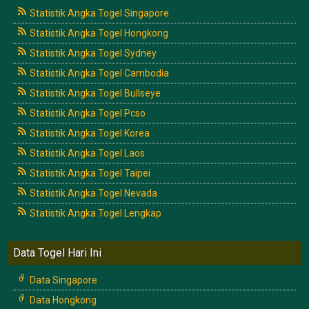
Statistik Angka Togel Singapore
Statistik Angka Togel Hongkong
Statistik Angka Togel Sydney
Statistik Angka Togel Cambodia
Statistik Angka Togel Bullseye
Statistik Angka Togel Pcso
Statistik Angka Togel Korea
Statistik Angka Togel Laos
Statistik Angka Togel Taipei
Statistik Angka Togel Nevada
Statistik Angka Togel Lengkap
Data Togel Hari Ini
Data Singapore
Data Hongkong