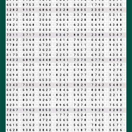
6
5
1
0
1
8
7
5
3
8
9
4
6
2
8
6
7
5
5
1
6
6
0
2
2
1
7
9
0
9
2
4
2
5
7
1
2
8
2
1
9
1
5
9
5
6
8
6
4
1
0
3
2
8
1
3
8
0
5
5
3
3
0
0
0
9
4
9
4
4
0
4
1
1
2
3
8
3
4
7
3
2
1
4
5
6
0
9
6
6
3
3
7
8
6
6
0
5
4
9
5
3
1
5
6
4
0
7
2
9
5
4
3
4
7
2
0
0
0
0
2
6
0
4
4
4
0
2
8
1
8
8
7
9
7
1
7
8
8
7
7
8
2
1
3
9
3
6
8
5
7
5
0
0
0
7
0
5
1
6
6
2
3
0
3
5
4
9
4
4
4
3
8
8
7
1
4
0
6
6
9
2
2
5
7
0
4
3
0
3
9
9
6
2
8
1
2
0
8
8
5
2
4
6
1
5
1
6
7
4
7
3
1
1
2
3
7
1
7
8
0
3
9
3
3
0
3
4
7
2
8
8
7
4
2
2
3
8
8
7
5
3
4
7
2
3
0
9
2
2
3
3
6
8
5
4
4
9
9
9
1
4
1
4
5
7
9
0
9
9
0
4
4
4
8
8
6
1
4
5
7
7
8
0
8
0
1
9
0
9
6
7
2
5
7
2
3
5
9
5
0
0
1
1
2
0
1
6
2
8
9
0
5
9
5
9
4
0
5
5
6
0
4
5
9
3
6
2
3
5
4
5
9
9
9
6
8
5
7
3
5
2
3
4
7
8
1
9
2
2
3
1
7
3
1
4
0
9
2
2
6
7
2
4
6
2
2
5
3
8
7
5
3
0
3
6
9
2
2
4
4
3
0
4
4
9
4
3
2
5
6
8
9
8
8
6
4
4
8
3
6
9
4
1
5
7
3
7
0
7
6
7
7
6
4
8
4
7
8
6
4
0
0
1
1
2
0
2
5
7
0
9
7
8
6
5
1
2
2
4
4
5
8
3
2
2
3
8
6
5
9
2
7
2
9
7
2
1
8
9
5
0
5
6
2
0
1
8
9
8
8
7
1
8
9
5
7
8
3
2
9
7
3
4
7
9
2
7
8
6
3
6
9
4
4
5
4
1
3
4
3
1
1
7
8
8
2
6
5
2
0
6
7
7
5
8
7
0
4
4
3
1
6
5
2
5
7
5
0
5
8
6
4
2
6
6
5
3
3
6
1
3
4
1
5
0
0
8
8
7
2
6
1
3
4
1
2
6
7
4
5
3
4
3
7
7
3
0
5
5
4
1
8
5
4
6
3
4
3
7
0
8
2
9
2
7
2
6
2
8
5
4
8
0
8
5
0
7
4
2
5
9
7
8
6
8
6
2
7
9
1
8
4
6
1
0
2
7
2
9
8
0
8
6
5
2
0
7
5
3
0
0
5
3
8
6
8
4
2
6
5
6
4
4
8
8
6
2
5
7
0
9
5
9
5
6
5
1
4
5
2
2
1
8
9
1
0
9
6
6
8
3
1
2
3
9
2
6
7
4
7
9
1
9
1
1
4
2
9
2
5
9
1
1
2
3
1
8
8
7
8
2
3
1
4
5
3
8
1
9
9
0
0
1
1
8
9
6
5
2
7
2
7
4
2
9
3
1
3
4
7
5
5
2
7
7
2
6
7
4
1
9
6
2
8
8
0
5
3
8
5
7
6
4
1
3
2
0
1
1
9
0
2
8
1
0
2
8
3
2
3
8
1
1
2
9
1
7
0
7
2
4
8
6
5
1
7
7
2
9
1
5
2
4
6
1
3
1
5
6
5
1
9
9
9
9
0
5
8
4
6
0
4
8
3
4
7
2
4
6
4
5
6
5
2
8
6
7
8
6
1
2
6
5
2
4
9
8
7
6
9
6
1
5
6
6
1
6
2
8
3
9
0
2
2
2
4
0
6
6
5
6
3
9
3
7
8
6
0
6
5
5
7
1
8
1
6
2
8
1
9
3
8
6
5
0
8
4
2
6
9
1
9
2
2
1
1
8
7
6
5
1
5
9
5
5
0
0
6
6