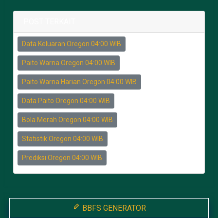
POST TERKAIT
Data Keluaran Oregon 04:00 WIB
Paito Warna Oregon 04:00 WIB
Paito Warna Harian Oregon 04:00 WIB
Data Paito Oregon 04:00 WIB
Bola Merah Oregon 04:00 WIB
Statistik Oregon 04:00 WIB
Prediksi Oregon 04:00 WIB
BBFS GENERATOR