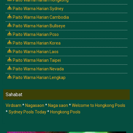
Paito Warna Harian Sydney
Paito Warna Harian Cambodia
Paito Warna Harian Bullseye
Paito Warna Harian Pcso
Paito Warna Harian Korea
Paito Warna Harian Laos
Paito Warna Harian Taipei
Paito Warna Harian Nevada
Paito Warna Harian Lengkap
Sahabat
Virdsam
*
Nagasaon
*
Naga saon
*
Welcome to Hongkong Pools
*
Sydney Pools Today
*
Hongkong Pools