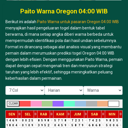
Paito Warna Oregon 04:00 WIB
Berikut ini adalah
Paito Warna untuk pasaran Oregon 04:00 WIB
menyajikan hasil pengeluaran togel dalam bentuk tabel
berwarna, di mana setiap angka diberi warna berbeda untuk
mempermudah identifikasi pola dari hasil undian sebelumnya.
Format ini dirancang sebagai alat analisis visual yang membantu
pemain dalam merumuskan prediksi togel Oregon 04:00 WIB
dengan lebih efisien. Dengan menggunakan Paito Warna, pemain
dapat dengan cepat mengenali tren dan menyusun strategi
taruhan yang lebih efektif, sehingga meningkatkan peluang
keberhasilan dalam permainan.
CLEAR
SEN
SEL
RAB
KAM
JUM
SAB
MIN
D
D
D
D
D
D
D
1
4
6
9
6
0
0
2
5
7
8
5
9
8
8
5
7
1
8
9
7
2
3
1
4
7
4
2
5
7
9
8
3
5
8
1
8
0
4
4
0
1
0
9
9
3
9
5
2
7
0
4
5
9
5
5
8
7
9
7
6
8
6
8
5
5
0
0
6
6