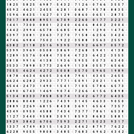
1
8
2
5
7
5
8
2
5
7
6
9
8
7
6
5
4
3
2
5
7
1
2
6
8
0
7
6
6
3
3
5
5
7
3
4
5
9
2
2
4
6
2
1
3
2
4
5
5
1
6
2
8
1
9
0
6
8
7
6
9
5
7
8
6
8
8
3
5
8
1
5
9
6
6
8
4
3
5
8
1
6
2
7
9
0
1
2
9
2
0
8
6
0
6
0
6
5
1
6
2
8
7
5
3
7
0
1
7
8
8
8
4
8
3
8
9
5
1
6
6
7
0
9
9
2
2
6
0
6
0
1
7
7
5
3
2
2
1
3
1
4
4
1
5
7
3
0
0
0
0
8
0
1
1
2
2
4
0
4
4
6
4
6
1
8
4
0
2
2
2
0
0
4
4
1
4
4
2
6
2
9
9
4
4
6
5
7
8
6
5
6
8
5
4
9
4
9
9
9
1
2
9
0
9
1
4
7
6
4
5
3
9
7
7
3
0
8
1
9
2
0
6
3
9
7
2
7
0
7
7
1
5
8
4
6
2
5
6
2
3
4
2
4
6
4
7
4
6
1
6
9
8
4
3
7
5
0
2
2
1
9
2
2
4
3
5
8
8
7
3
5
6
3
9
2
5
5
9
5
6
3
8
2
1
2
1
1
8
9
2
5
1
6
7
9
3
9
5
5
7
9
9
2
2
6
6
9
7
7
0
5
7
2
9
5
3
9
9
9
3
9
6
9
6
0
5
0
8
8
3
8
6
9
6
7
2
6
8
5
5
9
4
1
5
4
1
3
8
2
1
2
8
9
8
5
5
7
6
4
0
4
8
4
3
7
5
0
4
4
4
7
2
3
5
6
4
2
2
4
3
5
5
5
1
5
8
1
8
9
9
9
1
6
7
4
1
3
8
2
1
9
3
6
9
5
9
5
5
1
0
0
7
3
1
6
3
4
0
4
3
5
3
3
6
7
8
9
8
8
5
7
7
3
1
2
6
4
9
4
1
1
3
8
2
0
5
5
7
3
6
5
6
6
3
7
5
5
5
1
4
6
2
4
6
4
2
7
2
9
5
0
0
8
8
0
5
7
0
7
5
9
6
5
2
1
9
8
9
8
1
8
7
8
6
4
6
3
4
7
6
6
0
5
5
3
6
4
8
3
7
9
6
1
7
4
3
4
5
9
2
6
5
5
1
6
6
2
4
6
6
2
8
2
1
2
9
3
3
6
7
7
7
1
8
5
0
9
1
1
2
0
2
1
3
1
6
9
1
1
6
5
4
4
8
2
4
7
3
1
1
4
9
0
9
1
5
4
1
5
7
1
0
5
5
5
7
8
6
5
6
5
7
3
1
1
4
9
0
9
6
7
4
3
7
1
4
6
9
6
9
0
7
4
2
7
2
6
6
3
4
1
5
6
2
5
8
9
8
8
5
1
3
4
7
8
3
3
3
6
7
8
5
8
4
5
0
7
4
2
1
3
4
2
6
6
7
7
2
9
6
4
3
5
8
2
8
8
6
5
8
0
4
8
3
1
2
2
6
8
7
4
3
9
3
3
1
4
5
9
4
6
3
3
6
9
0
5
0
5
2
8
8
9
8
2
2
6
9
6
6
8
1
5
6
8
4
3
8
2
3
6
9
1
1
6
5
6
4
1
7
3
5
7
3
4
3
4
9
4
0
9
5
0
5
4
5
8
8
7
7
4
3
4
7
7
3
7
7
5
7
8
6
1
7
6
5
3
8
2
1
1
2
7
9
3
4
4
0
4
9
5
8
8
7
3
0
9
1
1
8
5
9
3
3
8
6
8
3
2
5
8
8
1
9
3
9
2
9
2
3
8
4
2
6
6
7
0
6
6
7
5
9
3
3
2
2
7
1
8
5
0
2
3
5
9
3
1
7
8
1
3
3
7
1
4
7
4
9
4
8
3
1
5
6
1
6
2
3
5
4
4
6
2
8
8
7
9
7
7
7
6
2
2
4
6
2
2
8
1
9
0
5
5
1
9
8
0
8
8
3
4
8
5
4
7
6
8
3
2
6
9
6
2
8
4
3
4
2
6