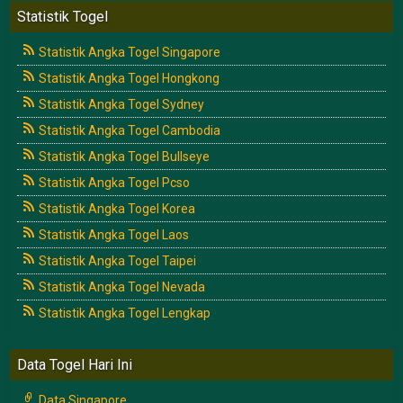
Statistik Togel
Statistik Angka Togel Singapore
Statistik Angka Togel Hongkong
Statistik Angka Togel Sydney
Statistik Angka Togel Cambodia
Statistik Angka Togel Bullseye
Statistik Angka Togel Pcso
Statistik Angka Togel Korea
Statistik Angka Togel Laos
Statistik Angka Togel Taipei
Statistik Angka Togel Nevada
Statistik Angka Togel Lengkap
Data Togel Hari Ini
Data Singapore