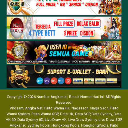
Copyright © 2026 Number Angkanet | Result Nomor Hari Ini. All Rights
Reserved.
Virdsam
,
Angka Net
,
Paito Warna HK
,
Nagasaon
,
Naga Saon
,
Paito
Warna Sydney
,
Paito Warna SGP
,
Data HK
,
Data SGP
,
Data Sydney
,
Data
HK 6D
,
Data Sydney 6D
,
Live Draw HK
,
Live Draw Sydney
,
Live Draw SGP
,
Angkanet
,
Sydney Pools
,
Hongkong Pools
,
HongkongPools
,
Paito