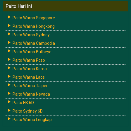
Paito Hari Ini
Paito Warna Singapore
Paito Warna Hongkong
Paito Warna Sydney
Paito Warna Cambodia
Paito Warna Bullseye
Paito Warna Pcso
Paito Warna Korea
Paito Warna Laos
Paito Warna Taipei
Paito Warna Nevada
Paito HK 6D
Paito Sydney 6D
Paito Warna Lengkap