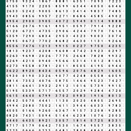
0
7
5
0
5
9
3
2
4
6
1
8
6
7
4
8
8
8
1
9
6
3
5
1
6
7
0
9
3
3
7
2
2
3
5
4
1
5
5
1
9
1
7
0
7
2
2
0
5
5
8
5
9
9
9
6
3
4
4
8
4
0
5
0
5
6
0
4
6
1
2
6
3
3
6
5
2
4
2
6
9
0
0
5
5
8
6
1
3
4
3
4
1
4
5
9
8
3
7
1
7
4
8
5
4
3
9
4
3
7
0
8
5
6
2
9
9
5
7
3
2
2
7
1
8
8
6
8
6
5
4
5
8
5
4
4
9
0
2
2
8
9
5
4
9
2
9
0
0
0
3
9
0
5
5
4
0
7
2
9
5
9
4
9
4
0
1
1
4
5
9
8
8
8
7
4
1
6
6
3
2
0
7
6
4
9
1
6
1
7
8
9
5
1
6
0
5
9
7
7
7
9
1
4
5
9
2
2
8
1
5
1
2
0
2
6
7
2
1
3
4
7
3
5
8
2
9
0
6
6
4
2
4
4
8
7
9
7
0
7
7
6
1
6
7
5
3
5
9
5
7
2
9
0
9
6
8
3
4
7
2
9
5
3
8
4
3
2
3
5
9
0
0
3
3
3
0
7
4
2
4
9
9
5
5
0
6
7
2
9
7
7
0
2
2
8
6
8
2
1
4
6
3
0
3
1
1
3
1
4
9
2
6
6
3
8
5
5
6
2
7
4
7
6
4
1
2
1
3
4
9
9
1
5
6
0
2
2
7
9
9
7
5
0
5
4
2
3
5
8
1
8
1
3
4
9
2
3
7
1
4
2
0
8
8
9
6
0
8
8
4
7
4
2
6
3
9
2
3
5
0
2
9
7
7
0
2
6
3
9
9
6
9
8
8
2
0
2
6
8
7
7
7
5
3
2
6
6
8
5
7
8
2
8
1
9
9
3
2
5
4
2
6
9
6
4
2
1
0
1
0
9
4
0
4
9
5
6
6
3
5
3
1
4
5
1
0
1
2
3
8
1
6
5
2
0
2
7
3
1
9
5
5
8
4
0
7
8
1
9
2
0
1
1
2
8
5
0
5
5
4
1
9
5
5
0
9
4
4
8
3
6
2
2
4
8
9
2
0
2
8
4
3
4
7
0
5
9
6
6
2
0
7
6
4
4
8
2
9
2
1
6
0
5
5
5
9
3
0
3
0
1
9
0
9
3
3
2
6
8
9
0
7
7
5
4
2
4
8
3
0
5
5
8
4
6
0
5
9
5
2
8
1
4
5
7
3
5
2
7
4
0
7
6
4
5
8
7
5
3
1
4
6
4
1
9
5
2
3
5
7
4
2
7
9
0
8
1
1
2
6
6
4
1
5
3
9
3
2
5
2
9
1
2
3
1
0
1
6
7
5
7
3
9
3
9
9
1
5
6
5
1
9
5
5
5
3
3
9
3
5
7
1
7
8
6
5
5
7
3
2
0
2
9
2
9
2
8
4
3
4
7
2
0
2
5
6
1
5
6
4
6
4
0
4
6
7
9
9
9
3
7
0
2
2
0
9
8
3
2
1
9
1
6
7
8
0
1
3
4
2
0
4
2
6
5
0
7
0
7
4
4
4
1
5
1
1
3
0
3
2
0
2
0
2
4
8
0
5
5
2
6
9
5
5
4
9
9
4
4
2
0
8
0
8
7
5
0
2
2
1
6
1
1
2
3
9
4
4
8
6
0
3
3
6
9
7
8
3
2
4
5
0
5
5
0
1
6
6
3
9
2
6
0
6
6
3
6
7
4
9
1
5
7
3
3
2
0
8
8
9
2
8
5
4
0
8
2
0
2
7
4
3
1
4
5
0
9
4
4
5
1
4
4
8
6
2
3
8
2
1
0
7
6
4
2
0
0
3
3
2
4
4
0
4
6
4
3
5
8
8
9
2
1
3
3
0
5
7
3
1
8
1
4
5
5
7
2
5
7
8
3
3
1
4
8
7
1
7
8
5
1
7
9
7
0
6
4
2
6
7
5
3
0
3
1
6
7
4
2
9
5
5
7
3
3
8
3
5
8
3
2
2
5
7
0
6
6
6
3
0
2
3
3
6
0
4
8
1
9
2
8
0
8
8
4
8
6
0
6
4
5
3
2
5