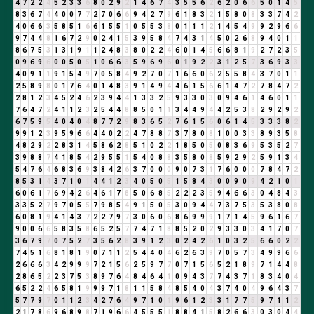
4
7
2
2
4
5
2
3
3
6
8
0
2
9
2
1
4
6
7
4
3
5
5
6
2
6
2
0
6
6
5
0
1
4
5
8
3
6
7
4
4
0
0
7
7
2
7
0
6
6
9
4
2
7
9
6
1
8
3
2
1
5
8
0
8
3
3
7
4
2
4
0
6
6
3
5
8
5
1
6
6
1
5
5
1
0
5
5
3
8
0
1
1
1
2
1
4
5
4
9
9
2
9
6
6
9
7
4
4
8
1
6
7
2
9
0
2
4
1
5
3
9
5
8
4
7
4
3
1
4
5
0
2
6
8
9
4
0
1
1
8
6
7
5
3
1
3
1
9
1
1
2
4
8
3
8
0
2
2
4
6
0
1
4
5
6
6
8
1
9
2
7
2
3
5
0
9
6
9
6
0
0
5
0
5
1
0
6
6
3
5
9
6
9
6
0
1
9
2
2
3
1
2
5
7
3
6
9
3
3
4
0
9
1
1
9
1
5
4
9
7
0
5
8
4
9
2
7
0
7
1
6
6
0
6
2
5
5
8
4
3
7
0
1
1
2
5
8
9
8
0
1
7
6
4
0
1
4
8
3
9
1
4
9
4
4
6
1
5
6
6
1
4
7
2
7
8
4
7
2
2
8
1
2
3
4
5
2
4
6
2
3
9
4
4
1
3
3
2
5
9
3
3
0
3
0
9
4
6
1
4
6
0
1
1
7
6
4
7
2
4
1
1
2
3
2
5
4
4
8
8
5
0
1
1
3
4
4
9
4
4
2
5
3
8
2
9
2
9
2
6
7
5
9
5
4
0
4
0
4
8
7
7
2
9
8
3
6
5
2
7
6
1
5
6
0
6
1
4
5
3
3
3
8
2
9
9
1
2
3
9
5
9
6
6
4
4
0
2
2
4
7
8
8
7
3
7
8
0
8
1
0
0
3
3
8
9
3
5
8
4
8
2
9
2
2
8
3
1
4
5
8
6
2
8
5
1
0
2
2
1
8
5
0
5
0
8
3
6
9
5
3
5
2
7
3
9
8
8
7
4
1
8
5
4
2
9
5
5
1
5
4
0
8
8
3
5
8
0
8
5
9
2
9
2
5
9
1
3
4
5
4
7
6
4
6
8
3
6
9
3
8
4
2
6
3
7
0
0
0
9
0
7
3
1
7
6
0
0
0
7
8
4
7
2
8
5
3
1
4
3
7
1
0
1
4
4
1
2
3
4
0
5
0
5
1
5
8
4
3
0
0
9
0
9
4
2
1
0
1
6
0
6
1
7
6
9
4
2
6
4
6
1
7
8
5
0
6
8
5
2
2
2
3
5
9
4
6
6
3
0
4
8
4
3
3
3
5
2
7
9
7
0
5
5
7
9
8
5
4
9
1
5
0
5
3
0
9
4
4
7
3
7
5
3
5
3
8
0
8
6
0
8
1
9
4
1
4
3
7
2
2
7
9
7
3
0
6
0
6
8
6
9
9
9
1
7
1
4
5
9
6
1
6
7
9
0
0
6
6
5
8
3
5
8
6
5
2
5
7
7
4
7
1
8
8
5
2
0
2
9
3
3
0
3
4
1
7
0
7
3
6
7
9
7
0
7
5
2
7
3
5
6
2
8
3
9
1
2
3
0
2
4
2
6
1
0
3
2
5
6
6
0
2
2
7
4
5
1
6
8
1
8
1
9
0
7
1
1
2
5
4
4
0
4
6
2
6
3
9
7
0
5
7
3
4
9
9
6
6
2
6
6
6
3
4
2
9
9
9
7
2
1
5
6
2
5
9
7
7
0
7
1
5
6
5
2
1
8
9
7
1
4
4
8
2
8
6
5
2
2
3
7
5
3
8
9
7
6
4
8
4
6
4
1
0
9
4
3
7
7
4
3
7
1
8
3
4
0
4
6
5
2
2
4
6
5
8
1
9
9
9
7
1
8
1
1
5
8
4
8
5
4
0
4
3
7
4
0
4
9
6
4
3
7
5
7
7
9
7
0
1
1
2
3
4
2
7
6
4
9
7
1
0
1
9
6
1
2
3
3
1
7
7
5
9
7
1
1
2
2
1
7
8
6
9
6
8
9
8
7
1
9
6
6
4
5
5
5
1
8
8
4
1
5
8
2
6
6
3
0
3
0
4
4