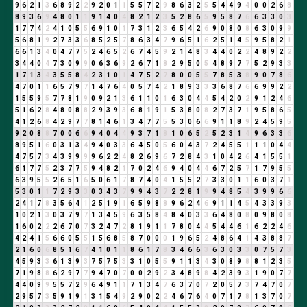
9
6
2
1
3
6
8
9
2
2
9
2
0
1
1
5
5
7
2
9
8
6
3
2
5
5
4
4
9
4
0
0
2
6
8
8
9
3
6
9
4
8
0
1
1
9
1
4
0
4
8
2
1
2
3
5
2
8
6
5
9
5
8
7
6
6
3
3
0
3
1
7
7
4
2
4
1
0
5
5
6
9
1
0
1
7
3
1
2
3
6
5
4
2
6
9
0
8
0
8
6
3
0
9
9
5
6
8
1
9
2
7
3
3
6
8
5
2
5
7
8
6
3
4
7
9
6
5
1
6
2
5
1
4
5
9
5
8
2
1
6
6
1
3
4
0
4
7
7
5
2
4
6
5
2
6
7
4
5
9
2
1
4
8
3
4
4
0
2
2
4
8
9
2
2
3
4
4
0
4
7
3
0
9
9
0
6
3
6
9
2
6
7
1
8
2
9
5
0
5
4
8
9
7
7
5
2
9
3
3
1
7
1
3
4
3
5
5
8
4
2
3
1
0
1
4
7
5
2
7
8
0
0
5
5
7
8
5
3
8
9
0
7
8
6
4
7
0
1
1
6
5
7
9
7
1
4
7
6
4
0
5
7
4
2
1
8
9
3
3
3
6
8
7
6
6
9
9
2
2
1
5
5
9
5
7
7
8
1
9
0
9
2
1
3
6
1
1
0
1
6
3
0
4
4
5
4
2
0
2
9
1
2
4
6
5
1
6
2
8
4
8
0
8
8
2
9
3
9
3
6
8
1
9
1
5
3
8
0
8
2
7
3
7
1
9
5
8
6
5
4
1
2
6
8
4
2
9
7
7
8
1
4
6
1
3
4
7
7
5
5
3
0
6
6
9
1
1
8
9
2
4
5
9
5
9
2
0
8
8
7
0
0
6
6
9
4
0
4
4
9
3
7
1
8
1
0
6
5
2
5
2
3
1
4
9
6
3
3
6
8
9
5
1
6
0
3
1
3
4
9
4
0
3
3
6
4
5
0
5
6
0
4
3
7
2
4
5
5
1
1
1
0
4
4
4
7
5
7
3
4
3
9
9
9
9
6
2
2
4
8
2
6
9
6
7
2
8
4
3
1
0
4
2
6
4
1
5
5
1
6
1
7
7
5
2
3
7
7
5
9
4
8
2
1
7
0
2
4
6
9
4
0
4
4
6
7
2
5
7
1
7
9
5
5
6
3
9
5
5
2
6
5
1
6
5
0
6
1
7
8
7
4
0
4
1
5
5
2
7
3
3
0
1
1
6
0
3
7
1
5
3
0
1
1
7
2
9
3
3
0
3
4
3
7
9
9
4
3
7
2
2
8
1
9
9
4
8
5
4
3
9
9
6
6
2
4
1
7
8
3
5
6
4
1
2
5
1
9
1
6
5
9
8
8
9
6
2
4
6
9
1
1
4
5
4
3
3
9
3
1
0
2
1
3
0
3
7
9
7
1
3
4
5
9
6
3
5
8
4
8
4
0
3
3
6
4
8
0
8
0
9
8
0
8
1
6
0
2
2
2
6
7
0
7
3
2
4
7
2
8
1
9
1
1
7
8
0
4
4
5
4
4
6
1
6
2
2
4
6
4
2
4
1
5
6
6
0
5
5
1
5
6
8
5
8
7
0
0
0
1
9
6
5
2
4
8
6
4
1
4
3
8
8
7
2
1
6
0
6
8
5
1
6
7
4
1
0
1
1
8
6
1
7
8
3
4
6
6
3
6
3
0
3
3
0
7
5
7
3
4
5
9
3
3
6
1
3
9
3
7
5
7
5
3
3
1
0
5
5
9
1
1
3
4
3
0
8
9
8
8
1
2
3
5
7
1
9
8
8
6
2
9
7
7
9
4
7
0
7
0
0
2
9
2
3
4
8
9
8
4
2
3
9
3
1
9
0
7
7
4
4
0
9
9
5
5
7
2
9
6
4
9
1
1
7
1
3
4
7
6
3
7
0
7
2
0
5
7
3
7
4
7
0
7
2
9
5
7
3
5
9
1
9
1
3
1
5
4
9
2
9
0
2
2
4
6
7
6
4
0
7
1
7
8
1
3
7
0
7