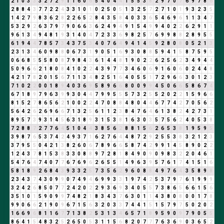
2
1
0
3
3
3
2
7
2
9
1
1
6
0
6
5
4
0
4
4
1
5
5
3
8
2
9
7
0
7
6
9
7
8
6
2
8
8
4
3
7
7
2
2
4
3
3
1
0
1
0
2
5
0
5
1
3
2
5
7
2
7
1
0
1
9
3
2
3
5
1
4
2
7
9
8
3
6
2
8
2
2
6
5
2
8
4
3
5
8
4
0
3
3
6
5
4
6
9
6
1
1
3
4
7
5
3
2
9
2
6
3
7
9
7
9
0
6
6
3
6
2
4
9
4
9
1
5
4
9
9
4
0
2
2
6
2
9
1
1
9
6
1
3
4
9
4
8
1
9
3
1
4
0
4
7
2
3
3
6
9
8
2
5
7
6
9
9
8
8
2
8
9
5
5
6
1
9
4
4
7
8
5
7
3
4
3
7
5
3
4
0
7
6
4
9
4
1
4
5
9
2
8
0
8
0
5
2
1
3
2
3
1
3
4
6
0
9
8
8
0
6
7
3
1
9
0
5
1
6
9
3
0
8
8
5
9
4
1
5
8
7
5
9
5
0
6
6
8
5
5
5
8
0
8
7
9
8
4
3
6
1
4
4
8
1
9
0
2
2
6
2
5
6
2
3
4
9
4
4
5
0
9
6
6
2
1
8
0
8
4
1
0
2
2
4
3
9
7
7
3
4
6
0
6
9
1
6
0
6
0
2
4
4
8
4
2
1
7
8
2
0
1
5
6
7
1
1
3
4
8
2
5
1
6
4
0
5
5
1
7
2
9
6
6
3
0
1
2
3
7
1
0
2
2
0
0
1
8
9
4
0
3
6
9
5
8
9
6
6
8
0
0
9
9
4
5
0
6
6
5
8
6
7
4
6
7
1
8
9
7
9
6
3
9
9
3
0
4
4
7
9
9
5
5
5
7
3
2
5
5
2
0
2
2
1
5
9
6
6
8
1
5
2
7
8
6
5
6
2
1
0
0
2
2
4
7
0
8
8
4
8
0
4
4
6
7
7
4
2
7
0
5
6
2
5
6
4
2
6
2
6
9
6
6
7
1
3
2
5
6
1
1
2
3
8
4
7
6
4
6
1
3
8
2
4
2
7
3
1
8
9
5
7
3
9
3
1
4
5
6
3
1
8
9
3
1
5
3
8
1
6
3
0
3
5
7
5
6
2
4
0
5
3
8
7
2
8
8
7
2
7
7
6
4
5
1
0
4
4
3
8
5
6
2
8
8
1
5
6
2
6
5
3
8
1
9
5
9
5
3
9
8
7
6
5
3
7
4
2
4
9
3
7
1
6
2
7
6
4
4
8
7
2
9
2
5
5
3
8
3
2
1
2
3
3
7
9
5
5
0
4
2
1
3
8
2
6
0
6
7
8
9
6
6
5
8
7
4
2
9
9
1
4
5
8
9
0
2
2
1
2
4
3
7
8
1
5
3
8
3
3
0
8
8
9
7
2
8
1
8
4
9
0
9
0
9
8
3
2
2
0
4
6
1
5
4
7
6
4
7
4
0
7
7
6
7
6
9
6
2
6
5
5
1
4
9
6
3
9
5
7
6
1
7
4
1
5
1
6
5
8
1
8
9
2
6
8
4
3
9
3
3
2
5
7
3
5
6
2
9
6
0
8
8
4
9
7
6
4
3
5
8
9
8
2
3
4
3
7
4
3
0
9
9
0
7
4
9
4
6
9
9
3
3
1
9
7
4
2
5
3
7
9
7
6
1
9
9
9
3
2
4
2
6
8
5
0
7
7
2
4
2
0
2
2
9
3
6
9
3
4
0
5
5
7
3
8
6
5
6
6
1
5
6
3
5
1
0
1
5
9
0
9
9
7
4
8
2
1
8
3
4
3
7
6
3
0
1
1
4
3
8
0
8
0
0
1
7
8
9
9
0
6
6
2
1
9
0
9
6
7
1
5
6
3
2
0
3
3
7
4
4
1
5
1
5
7
9
7
5
0
2
0
2
1
6
6
9
6
8
1
1
6
7
7
1
3
8
2
5
3
1
3
4
6
5
7
1
8
9
5
9
0
9
7
9
0
5
5
8
6
4
1
5
4
8
3
2
5
2
6
5
0
5
3
1
1
5
6
8
2
0
7
7
7
6
3
6
9
0
3
6
5
2