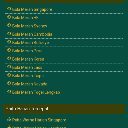
Bola Merah Singapore
Bola Merah HK
Bola Merah Sydney
Bola Merah Cambodia
Bola Merah Bullseye
Bola Merah Pcso
Bola Merah Korea
Bola Merah Laos
Bola Merah Taipei
Bola Merah Nevada
Bola Merah Togel Lengkap
Paito Harian Tercepat
Paito Warna Harian Singapore