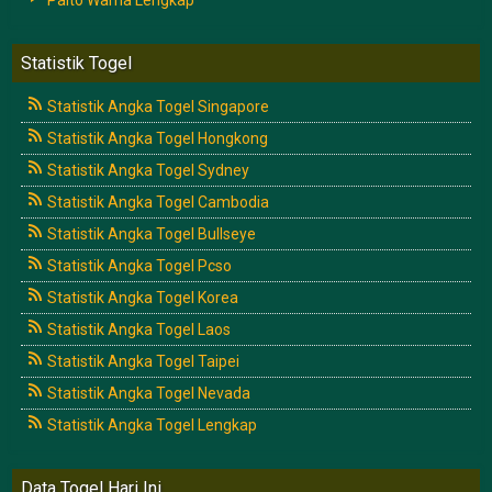
Statistik Togel
Statistik Angka Togel Singapore
Statistik Angka Togel Hongkong
Statistik Angka Togel Sydney
Statistik Angka Togel Cambodia
Statistik Angka Togel Bullseye
Statistik Angka Togel Pcso
Statistik Angka Togel Korea
Statistik Angka Togel Laos
Statistik Angka Togel Taipei
Statistik Angka Togel Nevada
Statistik Angka Togel Lengkap
Data Togel Hari Ini