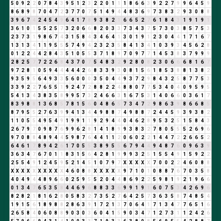
5
0
9
2
2
0
7
8
4
3
9
5
1
2
3
2
2
0
1
1
1
8
6
6
3
9
2
2
7
9
9
6
4
5
9
8
6
8
9
8
7
0
4
7
2
3
7
7
0
7
5
1
4
9
4
4
8
3
6
9
7
3
8
3
2
9
3
0
8
8
3
9
6
7
4
2
4
5
4
9
6
4
1
7
8
9
3
8
2
1
6
6
5
2
7
6
1
8
4
3
1
9
1
9
1
3
6
1
0
1
5
5
2
5
7
3
2
0
6
6
8
2
0
3
3
7
3
4
3
7
5
7
3
0
3
8
5
7
5
3
2
3
7
3
1
9
8
6
7
4
3
1
5
8
4
3
4
6
4
1
3
0
1
9
1
2
3
0
4
4
1
7
1
6
7
1
3
1
3
4
1
1
9
5
5
5
7
4
9
4
2
3
2
3
5
8
4
1
3
4
1
0
3
9
3
4
5
6
2
8
0
1
2
2
4
4
2
8
4
3
5
1
0
5
5
3
7
1
8
9
7
0
9
7
7
1
4
5
3
8
3
7
9
9
9
2
8
2
5
7
7
2
2
6
8
4
3
7
0
7
5
4
8
3
2
9
2
8
0
8
2
3
0
6
6
6
8
1
6
7
9
7
2
8
1
0
5
9
4
4
4
4
4
2
6
8
3
3
9
3
0
8
1
5
6
1
8
5
3
8
8
1
3
8
2
9
3
5
9
5
6
4
9
3
3
5
6
0
0
0
3
5
0
4
4
9
3
7
2
9
8
4
3
2
5
8
7
7
5
3
3
3
9
2
2
7
6
5
5
1
9
2
4
7
2
8
8
2
2
4
8
8
0
7
7
5
3
4
0
4
0
9
5
9
5
5
4
1
3
4
3
8
3
5
8
9
9
5
7
3
2
4
6
6
3
1
6
7
5
3
1
4
0
6
6
0
3
6
1
7
8
3
9
8
8
1
3
6
8
5
7
8
1
5
6
0
4
8
6
5
7
3
4
7
2
9
8
6
3
9
8
6
6
8
5
8
7
9
5
5
2
7
6
3
9
9
4
1
3
4
4
9
8
8
7
4
9
8
8
7
2
4
4
5
9
3
9
3
8
2
1
1
0
5
5
4
9
5
4
9
1
9
9
1
1
9
2
9
4
4
0
4
6
2
8
9
5
3
2
5
1
5
8
4
3
2
6
7
9
7
0
9
8
7
6
9
9
6
2
8
1
4
1
8
9
9
3
8
3
2
7
8
0
5
5
5
2
6
9
6
9
7
0
8
8
4
8
9
4
4
5
9
8
7
6
4
4
1
1
2
0
6
0
2
2
1
4
4
7
2
2
6
6
5
2
6
4
6
1
7
8
9
4
2
6
1
7
0
5
5
3
8
9
5
5
6
7
9
4
4
9
4
8
7
6
0
9
6
3
9
3
6
3
4
7
6
7
0
1
1
8
3
1
5
6
4
2
8
1
9
9
9
3
2
5
1
5
5
4
9
1
5
9
2
2
2
5
5
4
9
1
2
4
5
9
5
2
1
4
5
1
0
7
9
7
X
X
X
X
X
7
0
0
2
2
4
6
0
8
8
X
X
X
X
X
X
X
X
X
X
4
6
0
8
8
X
X
X
X
X
9
7
1
0
1
0
8
8
7
6
7
0
3
5
8
4
0
4
9
4
4
8
9
6
6
0
2
5
9
5
5
2
0
4
4
8
6
9
2
2
5
9
8
1
9
2
1
9
6
6
0
1
3
4
7
6
5
3
5
8
4
4
6
9
6
8
8
3
3
6
9
9
1
9
1
6
0
7
5
3
4
2
6
9
6
8
2
8
2
1
8
1
6
2
8
0
5
8
3
2
7
3
5
2
7
6
4
2
5
7
3
6
3
5
8
7
4
8
5
4
1
9
1
5
6
1
8
9
8
8
2
8
6
3
9
1
7
2
1
3
7
0
6
4
1
7
1
3
4
7
7
6
5
1
6
2
6
5
8
4
0
6
0
8
8
9
0
3
0
3
6
0
4
1
5
9
0
3
4
7
1
2
7
3
1
1
2
4
2
6