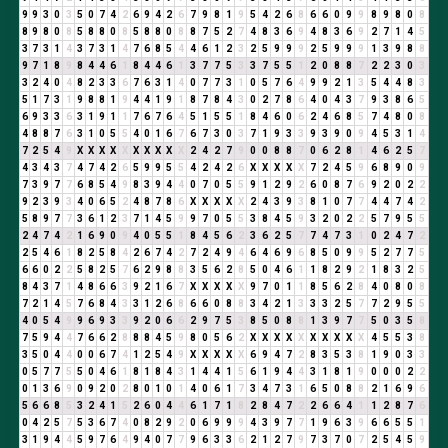
9
9
3
0
3
5
0
7
4
2
6
9
4
2
6
7
9
8
1
9
5
4
2
6
8
6
6
0
9
9
8
9
8
0
8
8
9
8
0
8
5
8
8
0
8
5
8
8
0
8
8
7
5
2
7
4
8
3
6
9
4
8
3
6
9
2
7
1
4
5
3
7
3
1
4
3
7
3
1
4
7
6
8
5
4
4
6
1
2
3
2
5
9
9
9
2
5
9
9
9
1
3
9
8
8
9
7
1
8
9
8
4
4
6
1
8
4
4
6
1
3
7
7
5
3
3
7
5
5
1
2
0
8
8
7
2
2
3
0
3
3
2
4
0
4
8
2
3
3
6
7
6
3
1
4
0
7
7
3
1
0
5
7
6
4
9
9
2
1
3
5
4
4
8
3
5
1
7
3
1
9
8
8
1
9
4
4
1
9
1
8
7
8
4
3
0
2
7
8
6
4
0
4
3
7
9
3
8
6
5
6
9
3
3
6
3
1
9
1
1
7
6
7
6
4
5
1
5
5
1
8
4
6
0
6
2
4
6
8
5
7
4
8
0
8
4
8
8
7
6
3
1
0
5
5
4
0
1
6
7
6
7
3
0
3
7
1
9
3
3
9
3
9
0
9
4
5
3
1
4
7
2
5
4
9
X
X
X
X
X
X
X
X
X
X
2
4
2
7
9
0
0
8
8
7
0
6
2
8
1
4
6
2
5
7
4
3
4
3
7
4
7
4
2
6
5
9
9
5
5
4
2
4
2
6
X
X
X
X
X
7
2
4
5
9
6
8
9
0
9
7
3
9
7
7
6
8
5
4
9
8
3
9
4
4
0
7
0
5
5
9
1
2
9
2
6
0
8
7
6
9
2
0
2
2
9
2
3
9
3
4
0
6
5
2
4
8
7
8
6
X
X
X
X
X
2
4
3
9
3
8
1
0
7
7
4
4
7
4
2
5
8
9
7
7
3
6
1
2
3
7
1
4
5
9
9
7
0
5
5
3
8
4
5
9
3
2
0
2
2
5
7
9
5
5
2
4
7
4
2
1
6
9
0
9
4
0
5
5
1
8
4
5
6
2
3
6
2
5
7
7
4
7
3
1
0
2
4
7
2
2
5
4
6
1
8
2
5
8
4
2
6
7
4
2
7
2
4
9
4
6
4
6
9
6
8
5
0
9
9
5
2
7
7
5
6
6
0
2
2
5
8
2
5
7
6
2
9
8
8
3
5
6
2
8
5
0
4
6
1
1
8
2
9
2
1
8
3
2
5
8
4
3
7
1
4
8
6
6
3
9
2
1
6
7
X
X
X
X
X
9
7
0
1
1
8
5
6
2
8
4
0
8
0
8
7
2
1
4
5
7
6
8
4
3
3
1
2
6
8
6
6
0
8
8
3
4
2
1
3
3
3
2
5
7
7
2
9
5
5
4
0
5
4
9
9
6
9
3
3
9
2
0
6
6
2
9
7
5
3
8
5
0
8
8
1
3
9
7
7
5
0
3
5
8
7
5
9
4
4
7
6
6
2
8
8
8
4
5
9
8
0
5
6
2
X
X
X
X
X
X
X
X
X
X
4
5
5
3
8
3
5
0
4
4
0
0
6
7
4
1
2
5
4
9
X
X
X
X
X
6
9
4
7
2
8
3
5
3
8
1
9
0
3
3
0
5
7
7
5
5
0
4
6
1
8
1
8
4
3
1
4
4
1
5
6
1
9
4
4
3
1
8
1
9
0
0
0
2
2
0
1
3
6
9
0
9
2
0
2
8
0
1
0
1
4
0
6
1
7
3
4
7
3
1
6
5
0
8
8
2
1
6
9
6
5
6
6
8
5
3
2
4
1
5
2
6
0
4
4
6
1
7
1
8
2
8
4
7
2
2
6
6
4
1
1
2
8
7
6
0
4
2
5
7
5
3
6
7
4
0
8
2
9
2
0
6
9
9
9
4
3
9
7
7
1
9
6
3
9
6
6
5
5
1
3
1
9
4
4
5
9
7
6
4
9
4
0
7
7
9
6
3
3
6
2
1
2
7
9
7
3
7
0
7
2
5
4
5
9