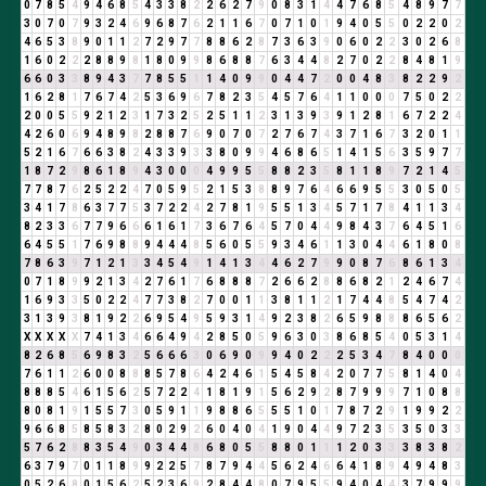
0
7
8
5
4
9
4
6
8
5
4
3
3
8
2
2
6
2
7
9
0
8
3
1
4
4
7
6
8
5
4
8
9
7
7
3
0
7
0
7
9
3
2
4
6
9
6
8
7
6
2
1
1
6
7
0
7
1
0
1
9
4
0
5
5
0
2
2
0
2
4
6
5
3
8
9
0
1
1
2
7
2
9
7
7
8
8
6
2
8
7
3
6
3
9
0
6
0
2
2
3
0
2
6
8
1
6
0
2
2
2
8
8
9
8
1
8
0
9
9
8
6
8
8
7
6
3
4
4
8
2
7
0
2
2
8
4
8
1
9
6
6
0
3
3
8
9
4
3
7
7
8
5
5
1
1
4
0
9
9
0
4
4
7
2
0
0
4
8
3
8
2
2
9
2
1
6
2
8
1
7
6
7
4
2
5
3
6
9
6
7
8
2
3
5
4
5
7
6
4
1
1
0
0
0
7
5
0
2
2
2
0
0
5
5
9
2
1
2
3
1
7
3
2
5
2
5
1
1
2
3
1
3
9
3
9
1
2
8
1
6
7
2
2
4
4
2
6
0
6
9
4
8
9
8
2
8
8
7
6
9
0
7
0
7
2
7
6
7
4
3
7
1
6
7
3
2
0
1
1
5
2
1
6
7
6
6
3
8
2
4
3
3
9
3
3
8
0
9
9
4
6
8
6
5
1
4
1
5
6
3
5
9
7
7
1
8
7
2
9
8
6
1
8
9
4
3
0
0
0
4
9
9
5
5
8
8
2
3
5
8
1
1
8
9
7
2
1
4
5
7
7
8
7
6
2
5
2
2
4
7
0
5
9
5
2
1
5
3
8
8
9
7
6
4
6
6
9
5
5
3
0
5
0
5
3
4
1
7
8
6
3
7
7
5
3
7
2
2
4
2
7
8
1
9
5
5
1
3
4
5
7
1
7
8
4
1
1
3
4
8
2
3
3
6
7
7
9
6
6
6
1
6
1
7
3
6
7
6
4
5
7
0
4
4
9
8
4
3
7
6
4
5
1
6
6
4
5
5
1
7
6
9
8
8
9
4
4
4
8
5
6
0
5
5
9
3
4
6
1
1
3
0
4
4
6
1
8
0
8
7
8
6
3
9
7
1
2
1
3
3
4
5
4
9
1
4
1
3
4
4
6
2
7
9
9
0
8
7
6
8
6
1
3
4
0
7
1
8
9
9
2
1
3
4
2
7
6
1
7
6
8
8
8
7
2
6
6
2
8
8
6
8
2
1
2
4
6
7
4
1
6
9
3
3
5
0
2
2
4
7
7
3
8
2
7
0
0
1
1
3
8
1
1
2
1
7
4
4
8
5
4
7
4
2
3
1
3
9
3
8
1
9
2
2
6
9
5
4
9
5
9
3
1
4
9
2
3
8
2
6
5
9
8
8
8
6
5
6
2
X
X
X
X
X
7
4
1
3
4
6
6
4
9
4
2
8
5
0
5
9
6
3
0
3
8
6
8
5
4
0
5
3
1
4
8
2
6
8
5
6
9
8
3
2
5
6
6
6
3
0
6
9
0
9
9
4
0
2
2
2
5
3
4
7
8
4
0
0
0
7
6
1
1
2
6
0
0
8
8
8
5
7
8
6
4
2
4
6
1
5
4
5
8
4
2
0
7
7
5
8
1
4
0
4
8
8
8
5
4
6
1
5
6
2
5
7
2
2
4
1
8
1
9
1
5
6
2
9
2
8
7
9
9
9
7
1
0
8
8
8
0
8
1
9
1
5
5
7
3
0
5
9
1
1
9
8
8
6
5
5
5
1
0
1
7
8
7
2
9
1
9
9
2
2
9
6
6
8
5
8
5
8
3
2
8
0
2
9
2
6
0
4
0
4
1
9
0
4
4
9
7
2
3
5
3
5
0
3
3
5
7
6
2
8
8
3
5
4
9
0
3
4
4
8
6
8
0
5
5
8
8
0
1
1
1
2
0
3
3
3
8
3
8
2
6
3
7
9
7
0
1
1
8
9
9
2
2
5
7
8
7
9
4
4
5
6
2
4
6
6
4
1
8
9
4
9
4
8
3
0
5
2
6
8
0
1
5
6
2
5
2
3
6
9
2
8
4
4
8
0
7
9
5
5
9
4
0
4
4
3
7
9
9
9