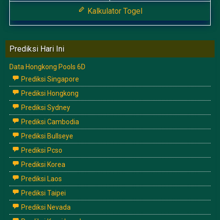
Kalkulator Togel
Prediksi Hari Ini
Data Hongkong Pools 6D
Prediksi Singapore
Prediksi Hongkong
Prediksi Sydney
Prediksi Cambodia
Prediksi Bullseye
Prediksi Pcso
Prediksi Korea
Prediksi Laos
Prediksi Taipei
Prediksi Nevada