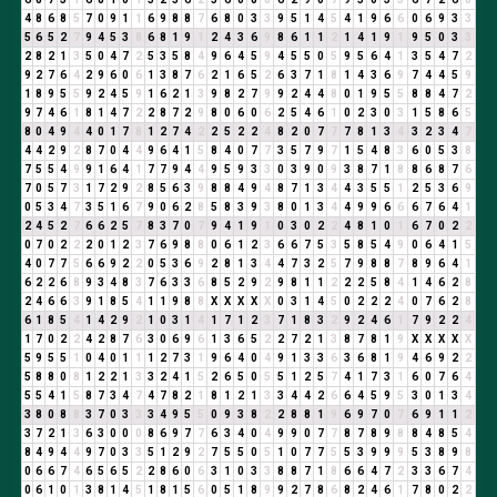
4
8
6
8
5
7
0
9
1
1
6
9
8
8
7
6
8
0
3
3
9
5
1
4
5
4
1
9
6
6
0
6
9
3
3
5
6
5
2
7
9
4
5
3
8
6
8
1
9
1
2
4
3
6
9
8
6
1
1
2
1
4
1
9
1
9
5
0
3
3
2
8
2
1
3
5
0
4
7
2
5
3
5
8
4
9
6
4
5
9
4
5
5
0
5
9
5
6
4
1
3
5
4
7
2
9
2
7
6
4
2
9
6
0
6
1
3
8
7
6
2
1
6
5
2
6
3
7
1
8
1
4
3
6
9
7
4
4
5
9
1
8
9
5
5
9
2
4
5
9
1
6
2
1
3
9
8
2
7
9
9
2
4
4
8
0
1
9
5
5
8
8
4
7
2
9
7
4
6
1
8
1
4
7
2
2
8
7
2
9
8
0
6
0
6
2
5
4
6
1
0
2
3
0
3
1
5
8
6
5
8
0
4
9
4
4
0
1
7
8
1
2
7
4
2
2
5
2
2
4
8
2
0
7
7
7
8
1
3
4
3
2
3
4
7
4
4
2
9
2
8
7
0
4
4
9
6
4
1
5
8
4
0
7
7
3
5
7
9
7
1
5
4
8
3
6
0
5
3
8
7
5
5
4
9
9
1
6
4
1
7
7
9
4
4
9
5
9
3
3
0
3
9
0
9
3
8
7
1
8
8
6
8
7
6
7
0
5
7
3
1
7
2
9
2
8
5
6
3
9
8
8
4
9
4
8
7
1
3
4
4
3
5
5
1
2
5
3
6
9
0
5
3
4
7
3
5
1
6
7
9
0
6
2
8
5
8
3
9
3
8
0
1
3
4
4
9
9
6
6
6
7
6
4
1
2
4
5
2
7
6
6
2
5
7
8
3
7
0
7
9
4
1
9
1
0
3
0
2
2
4
8
1
0
1
6
7
0
2
2
0
7
0
2
2
2
0
1
2
3
7
6
9
8
8
0
6
1
2
3
6
6
7
5
3
5
8
5
4
9
0
6
4
1
5
4
0
7
7
5
6
6
9
2
2
0
5
3
6
9
2
8
1
3
4
4
7
3
2
5
7
9
8
8
7
8
9
6
4
1
6
2
2
6
8
9
3
4
8
3
7
6
3
3
6
8
5
2
9
2
9
8
1
1
2
2
2
5
8
4
1
4
6
2
8
2
4
6
6
3
9
1
8
5
4
1
1
9
8
8
X
X
X
X
X
0
3
1
4
5
0
2
2
2
4
0
7
6
2
8
6
1
8
5
4
1
4
2
9
2
1
0
3
1
4
1
7
1
2
3
7
1
8
3
2
9
2
4
6
1
7
9
2
2
4
1
7
0
2
2
4
2
8
7
6
3
0
6
9
6
1
3
6
5
2
2
7
2
1
3
8
7
8
1
9
X
X
X
X
X
5
9
5
5
1
0
4
0
1
1
1
2
7
3
1
9
6
4
0
4
9
1
3
3
6
3
6
8
1
9
4
6
9
2
2
5
8
8
0
8
1
2
2
1
3
3
2
4
1
5
2
6
5
0
5
5
1
2
5
7
4
1
7
3
1
6
0
7
6
4
5
5
4
1
5
8
7
3
4
7
4
7
8
2
1
8
1
2
1
3
3
4
4
2
6
6
4
5
9
5
3
0
1
3
4
3
8
0
8
8
3
7
0
3
3
3
4
9
5
5
0
9
3
8
2
2
8
8
1
9
6
9
7
0
7
6
9
1
1
2
3
7
2
1
3
6
3
0
0
0
8
6
9
7
7
6
3
4
0
4
9
9
0
7
7
8
7
8
9
8
8
4
8
5
4
8
4
9
4
4
9
7
0
3
3
5
1
2
9
2
7
5
5
0
5
1
0
7
7
5
5
3
9
9
9
5
3
8
9
8
0
6
6
7
4
6
5
6
5
2
2
8
6
0
6
3
1
0
3
3
8
8
7
1
8
6
6
4
7
2
3
3
6
7
4
0
6
1
0
1
3
8
1
4
5
1
8
1
5
6
0
5
1
8
9
9
2
7
8
6
8
2
4
6
1
7
8
0
2
2