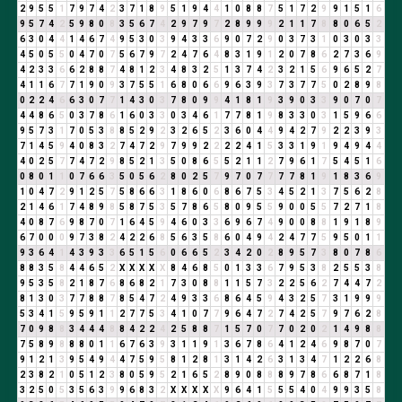
2
9
5
5
1
7
9
7
4
2
3
7
1
8
9
5
1
9
4
4
1
0
8
8
7
5
1
7
2
9
9
1
5
1
6
9
5
7
4
2
5
9
8
0
8
3
5
6
7
4
2
9
7
9
7
2
8
9
9
9
2
1
1
7
8
8
0
6
5
2
6
3
0
4
4
1
4
6
7
4
9
5
3
0
3
9
4
3
3
6
9
0
7
2
9
0
3
7
3
1
0
3
0
3
3
4
5
0
5
5
0
4
7
0
7
5
6
7
9
7
2
4
7
6
4
8
3
1
9
1
2
0
7
8
6
2
7
3
6
9
4
2
3
3
6
6
2
8
8
7
4
8
1
2
3
4
8
3
2
5
1
3
7
4
2
3
2
1
5
6
9
6
5
2
7
4
1
1
6
7
7
1
9
0
9
3
7
5
5
1
6
8
0
6
6
9
6
3
9
3
7
3
7
7
5
0
2
8
9
8
0
2
2
4
6
6
3
0
7
7
1
4
3
0
3
7
8
0
9
9
4
1
8
1
9
3
9
0
3
3
9
0
7
0
7
4
4
8
6
5
0
3
7
8
6
1
6
0
3
3
0
3
4
6
1
7
7
8
1
9
8
3
3
0
3
1
5
9
6
6
9
5
7
3
1
7
0
5
3
8
8
5
2
9
2
3
2
6
5
2
3
6
0
4
4
9
4
2
7
9
2
2
3
9
3
7
1
4
5
9
4
0
8
3
2
7
4
7
2
9
7
9
9
2
2
2
2
4
1
5
3
3
1
9
1
9
4
9
4
4
4
0
2
5
7
7
4
7
2
9
8
5
2
1
3
5
0
8
6
5
5
2
1
1
2
7
9
6
1
7
5
4
5
1
6
0
8
0
1
1
0
7
6
6
3
5
0
5
6
2
8
0
2
5
7
9
7
0
7
7
7
7
8
1
9
1
8
3
6
9
1
0
4
7
2
9
1
2
5
7
5
8
6
6
3
1
8
6
0
6
8
6
7
5
3
4
5
2
1
3
7
5
6
2
8
2
1
4
6
1
7
4
8
9
8
5
8
7
5
3
5
7
8
6
5
8
0
9
5
5
9
0
0
5
5
7
2
7
1
8
4
0
8
7
6
9
8
7
0
7
1
6
4
5
9
4
6
0
3
3
6
9
6
7
4
9
0
0
8
8
1
9
1
8
9
6
7
0
0
0
9
7
3
8
2
4
2
2
6
8
5
6
3
5
8
6
0
4
9
4
2
4
7
7
5
9
5
0
1
1
9
3
6
4
1
4
3
9
3
3
6
5
1
5
6
0
6
6
5
2
3
4
2
0
2
8
9
5
7
3
8
0
7
8
6
8
8
3
5
8
4
4
6
5
2
X
X
X
X
X
8
4
6
8
5
0
1
3
3
6
7
9
5
3
8
2
5
5
3
8
9
5
3
5
8
2
1
8
7
6
8
6
8
2
1
7
3
0
8
8
1
1
5
7
3
2
2
5
6
2
7
4
4
7
2
8
1
3
0
3
7
7
8
8
7
8
5
4
7
2
4
9
3
3
6
8
6
4
5
9
4
3
2
5
7
3
1
9
9
9
5
3
4
1
5
9
5
9
1
1
2
7
7
5
3
4
1
0
7
7
9
6
4
7
2
7
4
2
5
7
9
7
6
2
8
7
0
9
8
8
3
4
4
4
8
8
4
2
2
4
2
5
8
8
7
1
5
7
0
7
7
0
2
0
2
1
4
9
8
8
7
5
8
9
8
8
8
0
1
1
6
7
6
3
9
3
1
1
9
1
3
6
7
8
6
4
1
2
4
6
9
8
7
0
7
9
1
2
1
3
9
5
4
9
4
4
7
5
9
5
8
1
2
8
1
3
1
4
2
6
3
1
3
4
7
1
2
2
6
8
2
3
8
2
1
0
5
1
2
3
8
0
5
9
5
2
1
6
5
2
8
9
0
8
8
8
9
7
8
6
6
8
7
1
8
3
2
5
0
5
3
5
6
3
9
9
6
8
3
2
X
X
X
X
X
9
6
4
1
5
5
5
4
0
4
9
9
3
5
8