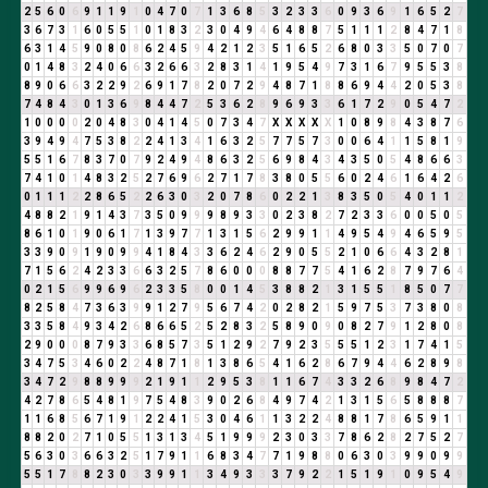
2
5
6
0
6
9
1
1
9
1
0
4
7
0
7
1
3
6
8
5
3
2
3
3
6
0
9
3
6
9
1
6
5
2
7
3
6
7
3
1
6
0
5
5
1
0
1
8
3
2
3
0
4
9
4
6
4
8
8
7
5
1
1
1
2
8
4
7
1
8
6
3
1
4
5
9
0
8
0
8
6
2
4
5
9
4
2
1
2
3
5
1
6
5
2
6
8
0
3
3
5
0
7
0
7
0
1
4
8
3
2
4
0
6
6
3
2
6
6
3
2
8
3
1
4
1
9
5
4
9
7
3
1
6
7
9
5
5
3
8
8
9
0
6
6
3
2
2
9
2
6
9
1
7
8
2
0
7
2
9
4
8
7
1
8
8
6
9
4
4
2
0
5
3
8
7
4
8
4
3
0
1
3
6
9
8
4
4
7
2
5
3
6
2
8
9
6
9
3
3
6
1
7
2
9
0
5
4
7
2
1
0
0
0
0
2
0
4
8
3
0
4
1
4
5
0
7
3
4
7
X
X
X
X
X
1
0
8
9
8
4
3
8
7
6
3
9
4
9
4
7
5
3
8
2
2
4
1
3
4
1
6
3
2
5
7
7
5
7
3
0
0
6
4
1
1
5
8
1
9
5
5
1
6
7
8
3
7
0
7
9
2
4
9
4
8
6
3
2
5
6
9
8
4
3
4
3
5
0
5
4
8
6
6
3
7
4
1
0
1
4
8
3
2
5
2
7
6
9
6
2
7
1
7
8
3
8
0
5
5
6
0
2
4
6
1
6
4
2
6
0
1
1
1
2
2
8
6
5
2
2
6
3
0
3
2
0
7
8
6
0
2
2
1
3
8
3
5
0
5
4
0
1
1
2
4
8
8
2
1
9
1
4
3
7
3
5
0
9
9
9
8
9
3
3
0
2
3
8
2
7
2
3
3
6
0
0
5
0
5
8
6
1
0
1
9
0
6
1
7
1
3
9
7
7
1
3
1
5
6
2
9
9
1
1
4
9
5
4
9
4
6
5
9
5
3
3
9
0
9
1
9
0
9
9
4
1
8
4
3
3
6
2
4
6
2
9
0
5
5
2
1
0
6
6
4
3
2
8
1
7
1
5
6
2
4
2
3
3
6
6
3
2
5
7
8
6
0
0
0
8
8
7
7
5
4
1
6
2
8
7
9
7
6
4
0
2
1
5
6
9
9
6
9
6
2
3
3
5
8
0
0
1
4
5
3
8
8
2
1
3
1
5
5
1
8
5
0
7
7
8
2
5
8
4
7
3
6
3
9
9
1
2
7
9
5
6
7
4
2
0
2
8
2
1
5
9
7
5
3
7
3
8
0
8
3
3
5
8
4
9
3
4
2
6
8
6
6
5
2
5
2
8
3
2
5
8
9
0
9
0
8
2
7
9
1
2
8
0
8
2
9
0
0
0
8
7
9
3
3
6
8
5
7
3
5
1
2
9
2
7
9
2
3
5
5
5
1
2
3
1
7
4
1
5
3
4
7
5
3
4
6
0
2
2
4
8
7
1
8
1
3
8
6
5
4
1
6
2
8
6
7
9
4
4
6
2
8
9
8
3
4
7
2
9
8
8
9
9
9
2
1
9
1
1
2
9
5
3
8
1
1
6
7
4
3
3
2
6
8
9
8
4
7
2
4
2
7
8
6
5
4
8
1
9
7
5
4
8
3
9
0
2
6
8
4
9
7
4
2
1
3
1
5
6
5
8
8
8
7
1
1
6
8
5
6
7
1
9
1
2
2
4
1
5
3
0
4
6
1
1
3
2
2
4
8
8
1
7
8
6
5
9
1
1
8
8
2
0
2
7
1
0
5
5
1
3
1
3
4
5
1
9
9
9
2
3
0
3
3
7
8
6
2
8
2
7
5
2
7
5
6
3
0
3
6
6
3
2
5
1
7
9
1
1
6
8
3
4
7
7
1
9
8
8
0
6
3
0
3
9
9
0
9
9
5
5
1
7
8
8
2
3
0
3
3
9
9
1
1
3
4
9
3
3
3
7
9
2
2
1
5
1
9
1
0
9
5
4
9