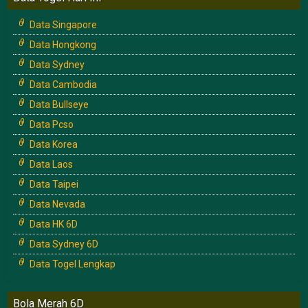
Data Singapore
Data Hongkong
Data Sydney
Data Cambodia
Data Bullseye
Data Pcso
Data Korea
Data Laos
Data Taipei
Data Nevada
Data HK 6D
Data Sydney 6D
Data Togel Lengkap
Bola Merah 6D