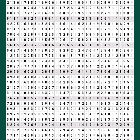
2
1
3
6
9
7
8
5
2
7
6
9
0
6
6
9
9
5
0
5
8
0
4
7
2
0
0
5
9
5
3
3
0
9
9
1
0
9
0
9
8
7
4
3
7
6
4
4
0
4
1
7
2
6
8
3
9
9
2
2
5
4
6
7
4
1
7
3
9
3
8
0
9
3
3
7
2
1
7
8
9
6
6
0
6
0
0
3
7
1
9
5
3
9
3
9
2
2
1
3
3
8
3
8
2
9
1
1
1
2
0
7
2
4
6
8
8
5
1
6
9
6
0
4
4
0
2
1
3
4
8
0
6
1
7
1
4
5
3
8
4
2
2
5
7
6
4
0
8
8
3
2
9
4
4
8
6
1
4
5
6
2
1
8
9
9
3
0
8
8
0
6
2
9
2
0
1
4
7
2
6
8
7
3
1
1
3
1
1
2
9
4
5
4
9
1
3
1
9
1
0
9
2
1
3
5
6
4
9
4
7
8
6
4
1
2
2
8
9
8
1
2
2
5
7
3
2
8
3
2
2
1
6
8
5
0
5
8
0
8
9
5
1
8
9
3
0
5
1
6
8
7
0
4
4
4
5
5
7
3
2
6
1
7
8
5
8
2
8
1
8
4
8
2
1
5
9
7
5
3
5
6
1
5
6
4
5
3
2
5
6
8
4
6
1
4
2
6
6
3
3
6
9
1
1
8
5
4
1
5
2
5
6
5
2
0
4
2
7
9
4
8
5
4
9
5
8
2
3
5
8
2
9
2
2
2
4
7
6
4
1
5
5
4
9
8
0
2
6
8
1
2
4
3
7
3
2
5
9
5
9
7
7
3
1
9
0
1
3
4
7
5
4
4
8
2
9
7
2
9
2
3
5
7
3
9
3
4
9
4
0
6
3
4
7
7
3
3
0
3
3
4
1
0
1
0
3
4
2
6
7
7
4
6
1
3
5
5
5
1
2
8
2
7
9
7
4
7
9
7
1
8
9
4
4
8
1
3
7
1
0
9
6
4
1
2
2
2
0
2
1
4
2
4
6
2
0
7
0
7
6
0
2
1
3
2
8
6
5
2
7
0
9
7
7
6
1
4
7
2
7
3
0
6
6
2
8
7
6
4
4
9
3
0
3
4
4
0
3
3
6
4
0
0
0
7
5
3
5
8
0
3
2
1
3
5
9
8
8
7
8
1
4
2
6
1
0
4
3
7
6
3
8
0
8
4
8
6
5
2
0
2
8
6
5
0
5
4
0
4
9
5
7
2
9
1
0
4
5
9
2
1
2
7
9
1
7
0
0
0
7
2
0
7
7
9
0
8
6
5
3
4
1
7
8
2
5
0
7
7
8
3
9
4
4
3
1
8
6
5
0
4
8
7
6
6
3
2
1
3
4
4
7
0
7
5
3
8
3
2
2
2
6
0
6
0
8
5
3
8
7
6
7
8
6
0
3
5
7
3
8
0
2
7
9
2
0
9
5
5
0
3
8
0
8
0
8
9
6
6
2
0
4
8
3
7
2
8
6
5
0
7
6
4
1
3
9
9
4
4
2
4
7
1
8
7
2
3
7
1
1
6
1
3
4
2
0
4
4
8
8
9
3
1
4
0
5
3
2
5
1
7
0
6
6
4
2
3
0
3
4
9
2
0
2
8
0
5
3
8
3
2
8
5
4
8
9
2
9
2
2
2
3
5
8
6
9
9
9
9
2
3
1
6
7
6
8
3
4
7
2
4
1
0
1
1
1
4
6
1
5
8
1
6
7
4
0
0
2
2
9
8
3
2
5
2
8
5
9
5
8
6
2
2
4
0
5
8
3
2
3
0
2
0
2
3
2
7
4
2
7
7
6
6
3
1
9
2
4
6
8
9
1
9
1
1
4
1
7
8
8
2
2
3
5
7
2
0
9
9
9
1
5
2
7
7
0
5
1
6
4
6
4
5
9
7
9
4
2
6
2
4
0
9
9
7
0
6
6
3
0
3
1
0
1
1
7
1
1
2
4
6
9
2
2
5
9
4
3
7
0
4
9
0
9
1
3
0
9
9
6
8
5
8
4
2
7
8
0
8