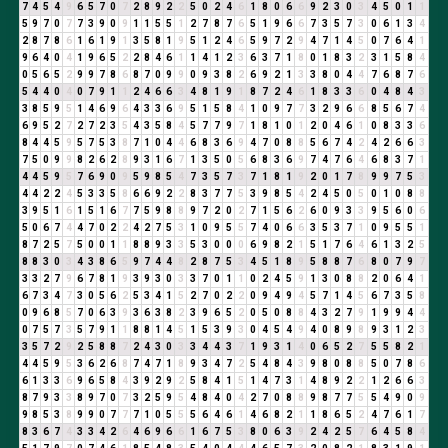
7
4
5
4
9
6
5
7
0
7
2
8
9
2
2
5
0
2
4
6
1
8
0
6
6
9
2
3
0
3
4
5
0
1
1
5
9
7
0
7
7
3
9
0
9
1
1
5
5
1
2
7
8
7
6
5
1
9
6
6
7
3
5
7
3
0
6
1
3
4
2
8
7
8
6
1
6
1
9
1
3
5
8
1
9
5
1
2
4
6
5
9
7
2
9
4
7
1
4
5
0
7
6
4
1
9
6
4
0
4
1
9
6
5
2
2
8
4
6
1
1
4
1
2
3
6
3
7
1
8
0
1
8
3
2
3
1
5
8
4
0
5
6
5
2
9
9
7
8
6
8
7
0
9
9
0
9
3
8
2
6
9
2
1
3
3
8
0
4
4
7
6
8
7
6
5
4
4
0
4
0
7
9
1
1
2
4
6
6
3
4
8
1
9
1
8
7
2
4
6
1
8
3
3
6
0
4
8
4
3
3
8
5
9
5
1
4
6
9
6
4
3
3
6
9
5
1
5
8
4
1
0
9
7
7
3
2
9
6
6
8
5
6
7
4
6
9
5
2
7
2
7
2
3
5
4
3
5
8
4
5
7
7
9
7
1
8
1
0
1
2
0
4
6
1
0
8
3
3
6
8
4
4
5
9
5
7
5
3
8
7
1
0
4
4
6
8
3
6
9
4
7
0
8
8
5
6
7
4
2
4
2
6
6
3
7
5
0
9
9
8
2
6
2
8
9
3
1
6
7
1
3
5
0
5
6
8
3
6
9
7
4
7
6
4
6
8
3
7
1
4
4
5
9
5
7
6
9
0
9
5
9
8
5
4
7
3
5
7
3
7
1
8
1
9
2
0
1
7
8
9
9
7
5
3
4
4
2
2
4
5
3
3
5
8
6
6
9
2
2
8
3
7
7
5
3
9
8
5
4
2
4
5
0
5
0
1
0
8
8
3
9
5
1
6
1
5
1
6
7
7
5
9
8
8
9
7
2
0
2
7
1
5
6
2
6
0
9
3
3
9
5
6
0
6
5
0
6
7
4
4
7
0
2
2
4
2
7
5
3
1
0
9
5
5
7
4
0
6
6
3
5
3
7
1
0
9
5
5
1
8
7
2
5
7
5
0
0
1
1
8
8
9
3
3
5
3
0
0
0
6
9
8
2
1
5
1
7
6
4
6
1
3
2
5
8
8
3
0
3
4
3
8
6
5
9
7
4
4
8
2
8
7
5
3
4
5
1
8
9
5
8
8
7
6
8
0
7
9
7
3
3
2
7
9
6
7
8
1
9
3
9
3
0
3
3
7
0
1
1
0
2
4
5
9
1
3
0
8
8
2
0
6
4
1
6
7
3
4
7
3
0
5
6
2
5
3
4
1
5
2
7
0
2
2
0
9
4
9
4
5
7
1
4
5
6
7
3
5
8
0
9
6
8
5
7
0
6
3
9
3
6
3
8
2
3
9
6
5
2
0
5
0
8
8
4
3
2
7
9
1
9
9
4
4
0
7
5
7
3
5
7
9
1
1
8
8
1
4
5
1
5
3
9
3
0
4
5
4
9
4
0
8
9
8
9
3
1
2
3
3
5
7
2
9
2
5
8
8
7
2
4
3
0
3
3
4
4
3
7
1
9
3
1
4
0
6
5
2
7
5
5
8
2
1
4
4
5
9
5
3
6
2
6
8
7
4
7
1
8
9
3
4
7
2
5
4
8
4
3
9
8
0
8
8
5
0
7
8
6
6
1
3
3
6
9
6
5
8
4
3
9
2
9
2
5
8
4
1
5
1
4
7
3
1
4
8
9
2
2
1
2
6
6
3
8
7
9
3
3
8
9
7
0
7
3
2
5
9
5
4
8
4
0
4
2
7
0
8
8
9
8
7
7
5
5
4
9
0
9
9
8
5
3
8
9
9
0
7
7
7
1
0
5
5
5
6
4
6
1
4
6
8
2
1
1
8
6
5
2
4
7
6
1
7
8
3
6
7
4
3
3
4
2
6
4
6
9
6
6
1
6
7
5
3
8
0
6
3
9
2
4
2
5
7
6
4
5
8
4