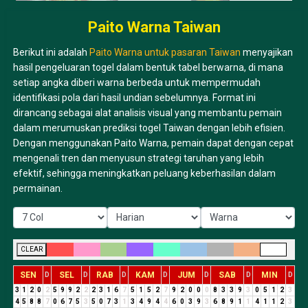
Paito Warna Taiwan
Berikut ini adalah
Paito Warna untuk pasaran Taiwan
menyajikan
hasil pengeluaran togel dalam bentuk tabel berwarna, di mana
setiap angka diberi warna berbeda untuk mempermudah
identifikasi pola dari hasil undian sebelumnya. Format ini
dirancang sebagai alat analisis visual yang membantu pemain
dalam merumuskan prediksi togel Taiwan dengan lebih efisien.
Dengan menggunakan Paito Warna, pemain dapat dengan cepat
mengenali tren dan menyusun strategi taruhan yang lebih
efektif, sehingga meningkatkan peluang keberhasilan dalam
permainan.
CLEAR
SEN
SEL
RAB
KAM
JUM
SAB
MIN
D
D
D
D
D
D
D
3
1
2
0
2
5
9
9
2
2
2
3
1
6
7
5
1
5
2
7
9
2
0
0
0
8
3
3
9
3
0
5
1
2
3
4
5
8
8
7
0
6
7
5
3
5
0
7
3
1
3
4
9
4
4
6
0
3
9
3
6
8
9
1
1
4
1
1
2
3