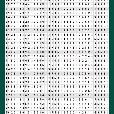
4
8
2
1
3
0
1
0
8
8
1
8
2
1
3
0
2
7
9
7
8
0
7
1
8
9
8
0
0
0
7
8
2
2
4
6
5
7
0
7
0
6
6
4
1
8
7
9
5
5
1
6
9
3
3
2
1
7
8
6
8
8
6
9
6
0
8
1
3
4
4
1
0
6
6
3
3
1
6
7
1
7
9
0
9
4
8
2
8
1
2
2
0
6
6
0
6
6
3
9
1
0
6
8
5
8
9
0
0
0
7
9
1
9
1
5
5
1
7
8
7
6
0
2
2
5
8
8
3
2
5
0
3
2
5
1
1
0
8
8
2
6
4
1
5
3
3
0
1
1
5
9
7
2
9
4
1
3
0
3
7
6
1
5
6
0
6
8
5
4
3
2
5
8
4
0
8
9
9
9
6
2
2
9
2
0
2
3
6
9
1
9
6
2
8
5
6
3
0
3
7
7
6
0
6
2
3
8
6
5
9
8
7
7
5
7
3
0
5
5
9
5
0
4
4
0
7
4
0
4
3
2
4
2
6
0
6
0
8
8
8
7
7
6
4
7
1
0
6
6
9
3
7
3
1
0
4
2
4
6
6
8
6
2
8
7
1
3
7
1
8
1
2
3
5
9
5
4
4
8
8
9
2
8
1
1
1
3
2
5
6
2
4
4
8
3
8
9
3
3
8
3
3
6
9
7
9
5
6
2
7
8
4
8
3
3
4
3
2
5
2
1
9
1
1
9
2
8
1
9
4
6
9
3
3
1
4
6
4
1
0
3
8
2
1
5
5
1
2
3
2
1
6
5
2
0
7
5
6
2
9
6
1
3
4
4
1
7
6
4
7
8
4
9
4
8
9
1
0
1
9
1
2
8
1
3
3
2
6
8
2
0
0
2
2
9
5
7
8
6
2
9
2
5
7
6
6
4
8
3
0
2
0
5
5
9
1
5
1
6
1
4
0
2
2
1
0
9
4
4
3
8
1
8
9
8
8
0
5
5
7
1
8
1
9
4
8
9
2
2
6
9
5
8
4
5
7
0
7
7
1
6
5
2
7
1
0
8
0
8
9
4
0
6
6
8
5
8
3
2
4
7
2
4
6
3
3
9
4
4
7
1
5
2
7
3
5
6
5
2
4
5
5
0
5
3
1
5
4
9
8
7
0
4
4
3
2
2
1
3
6
8
1
6
7
0
5
9
3
3
4
4
9
7
7
6
4
4
6
1
7
6
2
4
6
0
1
1
3
4
3
0
2
4
6
3
3
0
6
6
9
4
2
3
5
9
9
1
4
5
3
8
6
3
9
5
5
0
2
2
6
8
9
8
8
8
1
3
8
2
2
8
1
3
4
8
8
7
5
3
9
7
3
1
4
7
9
0
5
5
6
7
0
3
3
2
9
0
8
8
9
7
5
6
2
6
8
8
1
9
1
5
1
6
7
0
0
9
8
8
6
0
8
2
1
2
8
5
4
9
2
6
0
2
2
4
1
6
9
6
6
2
9
1
1
7
8
6
5
2
2
5
2
8
1
4
2
6
2
8
9
1
1
2
3
6
3
9
4
4
9
7
3
8
2
7
7
3
6
9
1
8
9
8
8
1
7
5
6
2
8
0
0
1
1
7
3
0
8
8
7
1
1
5
6
9
6
8
4
3
6
7
4
8
3
1
1
2
0
2
6
0
3
0
3
3
7
0
1
1
8
5
9
1
1
6
3
5
9
5
1
3
2
6
8
7
2
9
0
9
0
7
0
5
5
3
1
6
1
7
6
5
2
4
6
5
7
2
9
2
7
1
0
5
5
4
2
3
9
3
8
7
4
9
4
6
8
9
4
4
1
1
1
8
9
3
1
7
9
7
5
7
8
1
9
7
8
6
0
6
5
5
6
1
7
7
0
3
6
9
7
1
9
1
1
0
9
5
9
5
8
2
7
3
1
7
2
5
9
5
6
7
6
8
5
4
9
9
0
9
3
5
9
2
2
7
9
6
2
8
6
9
3
5
8
0
0
5
4
9
7
6
6
1
7
4
8
4
0
4
7
3
8
1
9
7
6
0
2
2
7
8
2
0
2
3
0
1
3
4
5
2
1
0
1
1
7
4
1
5
6
7
2
2
4
4
2
9
1
1
6
8
7
3
1