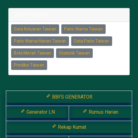
POST TERKAIT
Data Keluaran Taiwan
Paito Warna Taiwan
Paito Warna Harian Taiwan
Data Paito Taiwan
Bola Merah Taiwan
Statistik Taiwan
Prediksi Taiwan
BBFS GENERATOR
Generator LN
Rumus Harian
Rekap Kumat