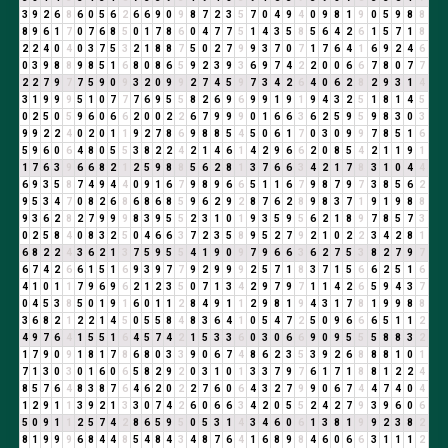
3
9
2
6
8
6
0
5
6
2
6
6
9
0
9
8
7
2
3
5
7
0
4
9
4
0
9
8
1
9
0
5
9
8
8
8
9
6
1
7
0
7
6
8
5
0
1
7
8
6
0
4
7
7
5
1
4
3
5
8
5
6
4
2
6
1
5
7
1
8
2
2
4
0
4
0
3
7
5
3
2
1
8
8
7
5
0
2
7
9
9
3
7
0
7
1
7
6
4
1
6
9
2
4
6
0
3
9
8
8
9
8
5
1
6
8
0
8
6
5
9
2
3
9
3
6
9
7
4
2
2
0
0
6
6
7
8
0
7
7
2
2
7
9
7
7
5
9
0
9
3
2
0
9
9
2
7
4
5
9
7
3
4
2
6
4
0
6
2
8
2
9
3
1
4
3
1
9
9
9
5
1
0
7
7
7
6
9
5
5
8
2
6
9
6
9
9
1
9
1
9
4
3
2
5
1
8
1
4
5
0
2
5
0
5
9
6
0
6
6
2
0
0
2
2
6
7
9
9
9
0
1
6
6
3
6
2
5
9
5
9
8
3
0
3
9
9
2
2
4
0
2
0
1
1
9
2
7
8
6
9
8
8
5
4
5
0
6
1
7
0
3
0
9
9
7
8
5
1
6
5
9
6
0
6
4
8
0
5
5
3
8
2
2
4
2
1
4
6
1
4
2
9
6
6
2
0
8
5
4
2
1
1
9
1
1
7
6
3
9
6
6
8
2
1
2
5
9
8
8
5
6
2
8
1
3
7
6
6
3
4
2
1
7
8
3
1
0
4
4
6
9
3
5
8
7
4
9
4
4
0
9
1
6
7
9
8
9
6
6
5
1
1
6
7
9
8
7
9
7
3
8
5
6
2
9
5
3
4
7
0
8
2
6
8
6
8
6
8
5
9
6
2
9
2
8
7
6
2
8
9
8
3
7
1
9
1
9
8
8
9
3
6
2
8
2
7
9
9
9
8
3
9
5
5
2
3
1
0
1
9
3
5
9
5
6
2
1
8
9
7
8
5
7
3
0
2
5
8
4
0
8
3
2
5
0
4
6
6
3
7
2
3
5
8
9
5
2
7
9
2
1
0
2
2
3
4
2
8
1
6
8
2
2
4
3
6
2
1
3
7
5
9
5
5
4
1
9
0
9
7
9
6
6
3
6
2
7
5
3
8
2
7
9
7
6
7
4
2
6
6
1
5
1
6
9
3
9
7
7
9
2
9
9
9
2
5
7
1
8
3
7
1
5
6
6
2
5
1
6
4
1
0
1
1
7
9
6
9
6
2
1
2
3
5
0
7
1
3
4
2
9
7
9
7
1
1
4
2
6
5
9
4
3
7
0
4
5
3
8
5
0
1
9
1
6
0
1
1
2
8
4
9
1
1
2
9
8
1
9
4
3
1
7
8
1
9
9
8
8
3
6
8
2
1
2
2
1
4
5
0
5
5
8
4
8
3
6
4
1
0
5
4
7
2
5
0
9
6
6
6
5
1
1
2
4
9
7
6
4
1
5
5
1
6
4
5
7
4
2
1
5
3
3
6
0
3
0
6
6
9
0
9
5
5
5
8
8
3
2
1
7
9
0
9
1
8
1
7
8
6
8
0
3
3
9
0
6
7
4
8
6
2
3
5
3
9
2
6
8
8
8
1
0
1
7
1
3
0
3
0
1
6
0
6
5
8
2
9
2
0
3
1
0
1
3
3
7
9
7
6
1
7
1
8
8
1
2
2
4
8
5
7
6
4
8
3
8
7
6
4
6
2
0
2
2
7
6
0
6
4
3
2
7
9
9
0
6
7
4
4
7
4
0
4
1
2
9
1
1
3
9
2
1
3
3
0
7
4
2
6
0
6
6
3
4
2
0
5
5
2
4
2
7
9
3
9
6
0
6
5
0
9
1
1
2
5
7
4
2
8
6
5
9
5
0
5
3
1
4
3
4
6
0
6
1
3
8
1
9
9
2
3
8
2
8
1
9
9
9
6
8
4
4
8
5
4
8
4
3
4
8
7
6
4
1
6
8
9
8
4
6
0
6
6
3
1
1
1
2