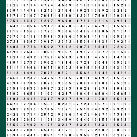
5
1
7
9
7
0
7
4
6
1
8
5
4
8
3
5
4
0
4
4
4
6
5
7
3
2
0
8
2
1
8
3
1
9
1
3
8
2
5
7
8
1
1
4
5
4
7
2
4
6
4
6
0
9
9
0
1
9
0
9
9
8
6
8
5
1
5
2
9
2
8
3
8
4
3
4
4
7
8
6
9
2
4
5
9
2
1
5
4
9
7
0
2
3
5
3
5
9
2
2
6
2
8
2
1
8
9
7
1
8
7
1
0
7
7
7
8
9
5
5
4
9
8
8
7
1
2
0
4
4
7
5
0
5
5
4
0
0
8
8
3
7
5
9
5
4
3
4
7
2
8
2
9
7
7
9
6
9
0
9
1
7
5
4
9
0
6
1
4
5
7
9
3
1
4
3
4
4
8
3
5
0
5
4
9
6
9
1
7
8
3
4
7
8
6
6
3
1
2
3
4
2
9
3
3
1
5
6
9
6
9
9
1
5
6
1
5
6
5
2
0
7
2
3
5
9
5
0
6
6
6
4
8
5
4
8
8
0
6
6
3
1
3
4
7
7
0
7
0
7
6
1
1
8
9
1
5
9
9
9
3
9
5
6
2
4
5
6
1
7
1
9
1
8
9
0
5
5
7
3
2
7
2
8
1
6
3
6
7
4
0
9
1
7
8
2
0
4
2
6
9
5
0
6
6
8
6
3
9
3
7
9
2
4
6
8
4
8
5
4
8
7
7
6
4
3
5
0
2
2
7
8
4
2
6
0
0
7
4
2
3
5
4
3
7
2
2
4
2
6
4
8
9
0
9
2
6
4
5
9
5
8
5
0
5
9
0
5
7
3
4
9
1
2
3
3
0
7
7
5
0
1
6
0
6
1
8
2
4
6
0
4
9
2
2
9
7
5
8
4
6
6
9
3
3
2
3
9
1
1
4
7
5
9
5
1
4
1
8
9
4
9
8
4
3
2
7
3
7
1
3
9
6
2
8
1
8
1
4
5
6
7
2
8
1
5
0
4
9
4
0
5
3
2
5
3
9
1
4
5
4
9
6
6
3
3
8
7
5
3
8
9
2
2
4
6
0
9
5
5
9
6
2
3
5
6
3
1
4
5
5
1
1
3
4
1
4
9
1
1
7
8
7
5
3
8
5
2
1
3
5
5
6
6
3
3
9
4
3
7
9
4
9
6
6
7
4
6
0
6
1
2
3
7
1
6
4
7
6
4
7
0
4
5
9
7
8
1
1
2
4
1
9
7
7
1
5
7
2
9
4
5
9
4
4
8
7
8
6
5
8
8
2
0
2
3
5
6
5
2
2
0
8
9
8
8
9
0
8
8
2
5
3
3
6
5
1
5
9
5
6
8
3
0
3
6
9
8
7
6
2
3
7
3
1
9
0
2
8
1
8
2
7
9
7
1
0
9
2
2
3
9
8
2
1
6
6
5
1
6
9
1
0
0
0
4
2
8
7
6
9
8
4
9
4
6
5
8
4
3
0
6
6
5
2
1
8
0
3
3
3
4
1
5
6
7
3
1
7
8
9
2
4
7
2
8
9
1
3
4
1
2
8
9
8
8
5
1
1
2
4
4
7
0
7
2
7
0
4
4
3
5
6
1
7
8
2
3
1
4
7
7
2
4
6
8
5
7
3
1
9
1
3
9
3
3
6
8
3
2
2
9
1
0
1
6
7
8
6
5
1
9
2
1
3
7
5
1
3
4
4
0
9
2
2
5
9
2
9
2
2
4
2
5
7
3
7
1
4
5
2
8
4
2
6
9
5
5
6
2
4
6
7
2
9
6
2
7
1
8
4
3
9
9
9
9
9
6
5
2
2
0
4
0
4
1
1
2
8
1
3
4
5
9
5
0
4
4
0
4
0
1
5
3
8
6
8
9
3
3
3
5
5
0
5
7
9
0
2
2
4
1
7
5
3
3
2
4
7
2
8
3
2
4
6
5
3
3
0
3
4
5
0
3
3
6
4
4
8
3
7
8
8
3
2
4
5
4
8
3
3
9
2
1
3
6
2
3
2
5
2
8
8
7
6
6
0
3
9
3
8
5
9
4
4
0
4
4
1
5
3
8
5
1
6
1
1
5
8
4
5
9
6
5
2
2
1
7
8
6
6
2
8
7
6