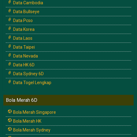
Data Cambodia
Data Bullseye
Data Pcso
Data Korea
Data Laos
Data Taipei
Data Nevada
Data HK 6D
Data Sydney 6D
Data Togel Lengkap
Bola Merah 6D
Bola Merah Singapore
Bola Merah HK
Bola Merah Sydney