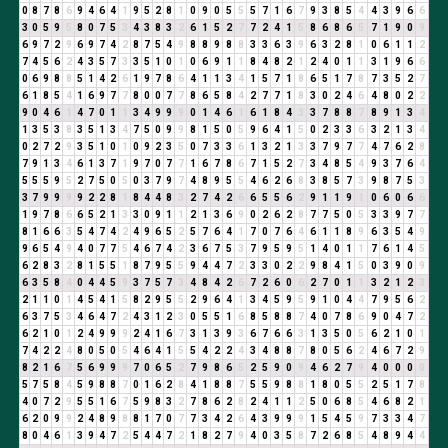
0
8
7
8
6
9
4
6
4
1
9
5
2
8
1
0
9
0
5
5
5
7
1
6
7
9
3
8
5
4
4
3
9
6
6
3
0
5
9
5
8
0
7
5
3
4
3
8
3
2
6
1
5
2
7
7
2
4
1
5
8
6
8
6
5
7
1
9
0
9
6
9
7
2
9
6
9
7
4
2
8
7
5
4
9
8
8
9
8
8
3
3
6
3
9
6
3
2
8
1
0
6
1
1
2
7
4
5
6
2
4
3
5
7
3
3
5
1
0
1
0
6
9
1
1
8
4
8
2
1
2
4
0
1
1
3
1
9
6
6
0
6
9
8
8
5
1
4
2
6
1
9
7
8
6
4
1
1
3
4
1
5
7
1
8
6
5
1
7
8
7
3
5
2
7
6
1
8
5
4
1
6
9
7
7
8
0
0
7
7
8
6
5
8
4
2
7
7
1
8
3
0
2
4
6
4
8
0
2
2
9
0
4
6
1
4
7
0
1
1
3
4
9
9
9
0
1
4
6
1
6
1
8
4
3
3
7
8
8
7
8
9
1
3
4
1
3
5
3
8
3
5
1
3
4
7
5
0
9
9
8
1
5
0
5
9
6
4
1
5
0
2
3
3
6
3
2
1
3
4
0
2
7
2
9
3
5
1
0
1
0
9
2
3
5
0
7
3
3
6
1
3
2
1
3
3
7
9
7
7
4
7
6
2
8
7
9
1
3
4
6
1
3
7
1
9
7
0
7
7
1
6
7
8
6
7
1
5
2
7
3
4
8
5
4
9
3
7
6
4
5
5
5
9
5
2
7
5
0
5
0
3
7
9
7
4
8
9
5
5
4
6
2
6
8
3
8
5
7
3
9
8
7
5
3
3
7
9
9
9
9
2
2
8
1
8
4
4
8
3
2
7
4
2
6
6
5
5
6
2
9
1
1
9
1
0
6
0
6
6
1
9
7
8
6
6
5
2
1
3
3
0
9
1
1
2
1
3
6
9
0
2
6
2
8
7
7
5
0
5
3
3
9
7
7
8
1
6
6
3
5
4
7
4
2
4
9
6
5
2
5
7
6
4
1
7
0
7
6
4
6
1
1
8
9
6
3
5
4
9
9
6
5
4
9
4
0
7
7
5
4
6
7
4
2
3
6
7
5
3
7
9
5
9
5
1
4
0
1
1
7
6
1
4
5
6
2
8
3
2
8
1
5
5
1
8
7
9
5
5
9
4
4
7
2
3
3
0
2
2
9
8
4
1
5
0
3
9
0
9
6
3
5
8
4
0
4
4
5
9
3
7
5
7
3
4
8
4
2
6
7
2
6
0
6
2
7
0
1
1
3
2
1
2
3
2
1
1
0
1
4
5
4
1
5
8
2
9
5
5
2
9
6
4
1
3
4
5
9
5
9
1
0
4
4
7
9
5
6
2
6
3
7
5
3
4
6
4
7
2
4
3
1
2
3
0
5
5
1
6
8
5
8
8
7
4
0
7
8
6
9
0
4
7
2
6
2
1
0
1
2
4
9
9
9
2
4
1
6
7
3
1
3
9
3
6
7
6
6
3
1
3
5
0
5
6
2
1
0
1
7
4
2
2
4
8
0
5
0
5
4
6
4
1
5
5
4
2
2
4
3
4
8
8
7
8
0
5
6
2
4
6
7
2
9
8
2
1
6
7
5
6
9
9
9
7
0
6
5
2
7
9
8
6
5
2
5
9
0
9
4
6
2
7
9
4
0
0
0
0
5
7
5
8
4
5
9
8
8
7
0
1
6
2
8
4
1
8
8
7
5
5
9
8
8
1
8
0
5
5
2
5
1
7
8
4
0
7
2
9
5
5
1
6
7
5
9
8
3
2
7
8
6
2
8
2
4
1
1
2
5
0
6
8
5
4
6
8
2
1
6
2
0
9
9
2
4
8
9
8
8
1
7
0
7
7
3
4
2
6
4
3
9
9
9
1
5
4
5
9
7
3
3
4
7
8
0
4
6
1
3
9
4
7
2
5
4
4
7
2
1
8
2
7
9
4
0
3
5
8
7
2
6
8
5
4
8
9
4
4