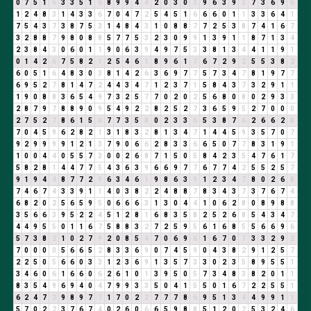
0
7
5
1
6
3
3
5
1
6
8
9
9
4
4
2
0
3
0
3
9
6
3
9
3
7
3
6
9
6
1
2
4
8
3
1
4
3
3
6
7
0
4
7
2
5
4
5
1
6
6
6
0
1
1
3
3
6
4
1
7
5
4
3
7
3
8
7
5
3
1
4
8
4
3
1
0
8
8
7
7
2
5
3
8
7
4
1
6
7
3
2
8
8
7
9
8
0
8
8
5
7
7
5
3
2
3
0
9
9
1
3
9
1
1
8
7
1
3
4
2
3
8
4
3
0
6
0
1
1
9
0
6
3
9
4
9
7
5
3
3
8
1
3
4
4
1
1
9
1
0
1
4
2
6
7
5
8
2
1
2
5
4
6
1
8
9
6
1
7
6
7
2
9
2
5
5
3
8
2
6
0
5
1
6
4
8
3
0
3
8
1
4
2
6
3
6
9
7
7
5
7
3
4
7
8
1
9
7
7
6
9
5
2
7
8
1
4
7
2
4
4
3
4
7
1
2
3
7
1
5
8
4
3
7
3
2
9
1
1
1
9
0
8
8
3
6
5
4
9
7
3
2
5
7
7
0
2
0
2
5
6
8
0
8
0
2
9
3
3
2
8
7
9
7
8
8
9
0
9
5
4
9
2
2
8
2
5
2
7
3
6
5
9
5
2
7
0
0
0
2
7
5
2
7
8
6
1
5
6
7
7
3
5
8
0
2
3
3
6
5
3
8
7
6
2
6
6
2
8
7
0
4
5
9
6
2
8
2
1
3
1
8
3
2
8
1
3
4
7
1
4
4
5
9
3
5
7
0
7
9
2
9
9
9
9
1
2
1
3
7
9
0
6
6
2
8
3
3
6
6
5
0
7
7
8
3
1
9
1
1
0
0
4
4
0
5
5
7
3
0
0
2
6
8
7
1
5
0
5
8
4
2
3
5
4
7
6
1
7
5
8
2
8
1
4
4
7
7
5
4
3
6
3
9
6
6
9
7
7
6
7
7
4
2
5
5
2
5
7
9
1
9
4
4
8
7
7
2
9
6
3
4
6
1
9
8
6
3
9
1
2
3
4
7
8
0
2
6
8
7
4
6
7
4
3
3
9
1
1
4
0
3
8
2
2
4
8
8
7
8
3
4
3
7
3
7
6
7
4
6
8
2
0
2
5
6
5
9
5
0
6
6
6
3
1
3
0
4
4
1
0
6
2
8
0
8
9
8
8
3
5
6
6
3
9
5
2
2
4
5
1
2
8
1
6
8
3
5
8
2
5
2
6
8
5
4
3
4
7
4
4
9
5
5
0
1
1
6
7
5
8
8
3
2
7
2
5
9
5
6
1
6
8
5
5
6
6
9
6
5
7
3
8
2
1
0
2
7
9
2
0
8
5
4
7
0
6
9
6
1
6
7
0
7
3
3
2
9
2
7
0
0
0
0
5
6
6
5
2
8
3
3
6
9
0
7
4
5
9
0
4
3
8
2
9
1
2
5
7
2
2
5
0
5
6
6
0
3
3
1
2
3
6
9
1
3
5
7
3
3
0
2
3
5
8
9
5
5
1
3
4
6
0
6
1
6
6
0
6
2
6
1
0
1
3
9
5
0
5
7
3
4
8
3
8
2
0
1
1
8
3
5
4
9
6
9
4
0
4
7
9
9
3
3
5
0
4
1
5
5
0
1
6
7
2
2
5
5
1
6
2
4
7
2
9
8
9
7
7
1
7
0
2
2
7
7
7
8
6
9
5
1
3
4
4
9
9
1
1
5
7
0
2
2
3
7
6
7
4
0
2
6
0
6
6
5
9
8
8
5
1
2
0
2
5
3
2
4
6