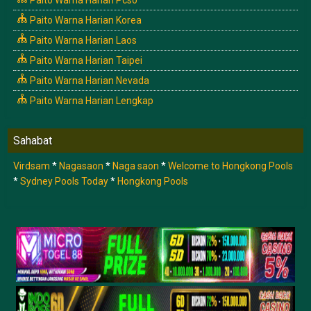
Paito Warna Harian Korea
Paito Warna Harian Laos
Paito Warna Harian Taipei
Paito Warna Harian Nevada
Paito Warna Harian Lengkap
Sahabat
Virdsam
*
Nagasaon
*
Naga saon
*
Welcome to Hongkong Pools
*
Sydney Pools Today
*
Hongkong Pools