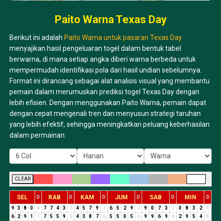
Paito Warna Texas Day
Berikut ini adalah
Paito Warna untuk pasaran Texas Day
menyajikan hasil pengeluaran togel dalam bentuk tabel
berwarna, di mana setiap angka diberi warna berbeda untuk
mempermudah identifikasi pola dari hasil undian sebelumnya.
Format ini dirancang sebagai alat analisis visual yang membantu
pemain dalam merumuskan prediksi togel Texas Day dengan
lebih efisien. Dengan menggunakan Paito Warna, pemain dapat
dengan cepat mengenali tren dan menyusun strategi taruhan
yang lebih efektif, sehingga meningkatkan peluang keberhasilan
dalam permainan.
CLEAR
SEL
RAB
KAM
JUM
SAB
MIN
D
D
D
D
D
D
9
3
8
0
8
7
7
4
3
7
4
5
7
9
7
6
5
2
9
2
9
0
7
3
1
0
8
3
2
5
6
2
9
1
1
7
5
5
9
5
4
3
8
7
6
5
5
0
5
5
9
9
6
9
6
2
9
5
4
9