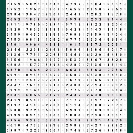
7
1
5
9
5
5
8
2
0
2
8
0
4
3
7
4
7
9
7
7
0
5
8
4
3
5
0
3
1
4
0
7
5
2
7
1
9
6
7
4
3
8
6
9
6
1
6
5
5
1
2
8
5
0
5
7
5
6
3
9
2
3
8
4
3
3
0
4
7
2
9
3
0
4
4
2
4
4
1
5
1
2
8
2
1
1
5
7
8
6
2
6
5
2
7
1
8
5
9
5
4
8
8
7
6
5
9
3
8
2
3
2
3
2
5
5
1
4
4
8
8
7
1
1
2
9
7
9
6
6
0
8
9
4
4
0
7
1
2
3
9
8
2
2
4
8
2
0
4
4
3
5
2
8
1
7
8
0
3
3
9
1
8
1
9
0
4
2
8
1
1
1
4
3
7
1
1
1
8
9
3
4
5
9
5
0
4
5
0
5
8
8
5
1
6
7
0
8
1
9
7
9
5
0
5
3
4
0
4
4
7
7
5
3
8
0
8
1
9
1
1
0
5
2
7
6
7
7
4
2
5
3
3
6
9
5
6
9
4
4
8
7
0
1
1
9
9
6
4
1
4
3
8
8
7
1
0
1
4
5
8
5
7
2
9
2
0
9
1
1
2
1
4
6
1
2
2
0
8
8
2
6
6
6
3
5
8
0
6
6
8
3
8
6
5
6
0
1
7
8
0
1
3
6
9
7
7
9
1
1
2
2
6
8
5
3
4
6
1
7
6
0
2
0
2
5
4
8
0
8
9
7
5
6
2
1
9
6
6
3
9
9
7
7
5
0
5
3
2
5
3
8
6
7
4
3
3
2
8
1
4
6
0
2
2
1
5
7
0
7
3
8
9
6
6
4
2
8
2
1
7
3
3
6
9
1
5
1
4
5
6
8
7
8
6
1
6
6
4
1
2
0
2
6
8
6
6
3
4
7
5
8
6
3
9
2
7
8
6
5
6
0
9
1
1
0
9
5
3
8
5
6
7
0
7
3
5
8
2
1
6
5
3
0
3
6
4
3
0
3
2
8
7
1
8
2
5
8
7
6
7
2
8
1
9
1
6
7
0
7
1
3
6
5
2
0
1
1
7
8
2
3
3
7
1
7
6
9
8
8
9
9
1
3
4
2
3
0
8
8
2
7
9
4
4
6
0
3
2
5
3
9
9
2
2
2
1
4
8
3
3
8
7
7
5
5
7
7
5
3
7
0
7
0
7
6
6
8
4
3
2
0
3
1
4
6
0
6
6
3
7
1
7
9
7
2
4
3
2
5
2
4
3
8
2
9
3
5
0
5
2
4
2
9
2
0
5
8
9
8
5
7
4
5
9
7
1
7
2
9
5
0
9
7
7
7
2
8
7
6
2
1
9
7
7
4
1
8
5
4
2
2
0
8
8
8
1
2
4
6
7
9
8
0
8
2
3
7
3
1
3
5
8
8
7
9
7
2
0
2
6
5
9
3
3
6
9
3
9
3
9
3
0
3
3
3
5
5
4
9
4
9
3
9
3
8
9
1
0
1
0
8
0
0
0
1
8
8
0
8
2
7
3
0
3
4
3
0
1
1
4
9
5
6
2
9
3
8
3
2
0
2
0
4
4
5
5
7
8
6
9
9
3
1
4
4
8
7
0
7
4
6
1
0
1
4
7
5
5
1
8
8
3
5
8
2
9
8
2
1
7
4
2
7
9
2
9
9
2
2
3
9
8
7
6
7
2
2
5
7
9
0
0
4
4
0
7
4
5
9
5
7
2
6
8
9
9
1
8
9