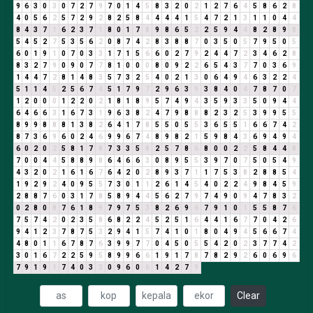
9
6
3
0
3
0
7
2
7
9
7
0
1
4
5
8
3
2
0
2
1
2
7
6
4
5
8
6
2
8
4
0
5
6
2
5
7
2
9
2
8
2
5
8
4
4
4
4
1
5
4
7
2
1
3
1
1
0
4
4
8
4
3
7
1
6
2
3
7
1
8
0
1
7
8
9
8
6
5
2
2
5
9
4
4
8
2
8
9
8
5
4
5
2
7
5
3
5
6
2
0
8
7
4
2
8
3
8
8
7
0
3
5
0
5
7
9
5
0
5
6
0
1
9
1
0
7
0
3
3
1
7
1
5
6
6
0
2
7
9
2
4
4
7
2
3
4
6
2
8
8
3
2
7
9
0
9
0
7
7
8
1
0
0
0
8
0
9
2
2
6
5
4
3
7
7
0
3
6
9
1
4
4
7
2
8
1
4
8
3
5
7
3
2
5
4
0
2
1
3
0
6
4
9
4
6
3
2
2
4
5
1
1
4
5
2
5
6
7
4
5
1
7
9
7
2
9
6
3
9
3
8
4
0
4
7
8
7
0
7
1
2
0
0
0
1
2
2
0
2
1
8
1
8
9
5
7
4
9
4
3
5
9
3
3
5
0
9
4
4
6
4
6
6
3
1
6
7
3
1
9
6
3
8
2
4
7
9
8
8
8
2
3
2
5
3
9
9
5
5
8
9
9
8
8
8
1
3
8
2
6
4
1
7
8
5
5
0
5
5
3
6
5
5
1
6
6
7
4
2
8
7
3
6
9
6
0
2
4
6
9
9
6
7
4
8
9
8
2
1
5
9
8
4
3
6
9
4
9
4
6
0
2
0
2
5
8
1
7
8
7
3
3
5
8
2
5
7
8
6
8
0
0
2
2
5
8
4
4
8
7
0
0
4
4
5
8
8
9
8
6
4
6
6
3
0
8
9
5
5
3
9
7
0
7
5
0
5
4
9
4
3
2
0
2
1
6
1
6
7
6
4
2
0
2
8
9
3
7
1
1
7
5
3
8
2
8
8
5
4
1
9
2
9
2
4
0
9
5
5
7
3
0
1
1
2
6
1
4
5
4
0
2
2
4
9
8
4
5
9
2
8
8
7
6
0
3
1
7
8
5
8
9
4
4
5
6
2
7
9
7
4
9
0
9
4
7
8
3
2
0
2
8
0
8
7
6
1
8
9
7
9
7
5
3
8
2
6
9
6
7
9
1
0
1
5
5
8
7
6
7
5
7
4
2
0
2
3
5
8
6
8
2
2
4
5
2
5
1
6
4
4
1
6
7
7
0
4
2
6
9
4
1
2
3
7
8
7
5
3
2
9
4
1
5
7
4
1
0
1
8
0
4
9
4
5
6
6
7
4
4
8
0
1
1
6
7
8
7
6
3
9
9
7
7
0
4
5
0
5
5
4
2
0
2
3
7
7
4
2
3
0
1
6
7
2
2
5
9
5
8
9
9
6
6
1
9
1
7
8
7
8
2
9
2
6
0
6
9
6
7
9
1
9
1
7
4
0
3
3
0
9
6
0
6
1
4
2
7
9
Clear