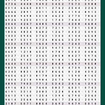
4
0
1
0
1
3
2
4
7
2
7
4
9
6
6
8
3
5
1
6
3
3
2
9
2
3
3
5
1
6
4
7
3
6
9
4
4
4
8
3
9
4
9
2
2
3
4
5
2
7
7
5
7
3
1
3
9
8
8
7
0
3
1
4
5
6
6
6
0
6
0
0
1
1
2
2
7
6
2
8
2
5
4
4
8
2
2
6
3
9
5
6
6
6
3
2
8
9
1
1
2
3
1
1
2
5
5
4
8
3
1
1
9
4
4
8
9
1
3
4
6
0
0
8
8
9
4
9
8
8
5
3
1
8
9
4
6
2
3
5
2
7
7
0
7
7
8
6
3
9
6
9
2
6
8
9
2
5
3
8
0
1
1
2
3
1
7
4
3
7
7
4
4
4
8
7
9
3
7
1
2
0
6
0
6
4
2
6
7
4
6
4
8
5
4
9
4
0
1
1
4
2
0
8
8
4
6
8
4
3
8
6
5
3
8
8
4
5
4
9
8
2
7
2
9
7
2
1
9
1
1
7
0
1
1
1
5
8
3
2
1
8
3
6
9
4
8
3
4
7
5
6
8
2
1
1
2
6
7
4
0
4
3
2
5
5
4
9
5
5
1
4
3
3
6
0
9
4
6
1
3
7
6
3
9
1
3
0
0
0
4
1
4
4
8
6
5
6
8
5
9
1
8
7
6
5
3
1
9
1
5
7
2
4
6
8
6
6
6
3
3
5
2
9
2
4
5
9
6
6
4
3
3
3
6
4
7
5
7
3
1
6
3
4
7
9
9
1
4
5
7
2
4
3
7
7
6
4
5
9
5
8
3
8
2
8
4
1
0
1
5
2
2
5
7
9
4
7
5
3
0
7
1
4
5
0
6
5
5
1
0
6
0
7
7
1
2
1
8
9
6
5
4
7
2
9
7
8
7
6
5
0
0
3
3
0
4
8
6
5
0
3
2
7
9
2
5
4
7
2
2
3
6
5
2
2
8
5
8
4
8
4
2
7
9
5
9
7
6
4
4
1
2
5
7
9
1
4
3
7
6
7
2
2
4
9
1
8
4
3
1
3
4
8
3
8
9
0
8
8
4
6
4
0
4
5
1
1
0
1
6
7
2
0
2
8
4
4
9
4
6
4
9
7
7
9
5
5
8
4
9
8
3
9
3
0
4
5
1
6
1
7
4
7
2
6
1
5
4
9
4
7
3
9
3
3
8
6
3
9
0
2
4
3
7
8
8
3
1
4
8
5
0
7
7
8
6
6
6
3
8
1
2
8
1
4
3
9
2
2
9
6
5
6
2
6
2
1
3
4
8
1
7
8
6
3
3
8
5
4
1
5
9
0
9
8
1
6
5
2
7
4
5
4
9
2
2
1
8
9
9
9
8
4
3
2
5
7
0
7
9
7
3
8
2
9
7
1
5
6
4
8
9
5
5
7
9
0
3
3
7
7
1
2
3
5
3
4
2
6
2
4
1
6
7
1
2
9
3
3
4
9
1
6
7
8
3
1
0
1
7
6
4
0
4
0
8
3
7
1
6
0
3
1
4
0
7
4
3
7
6
1
9
1
1
3
3
1
0
1
2
0
8
3
2
1
2
2
8
1
0
4
6
9
6
1
5
7
4
2
3
6
1
3
4
9
1
6
0
6
1
2
5
4
9
1
3
9
4
4
6
7
9
0
9
2
3
6
0
6
9
6
1
4
5
2
5
6
8
5
9
4
6
2
8
4
6
1
7
8
2
8
6
2
8
2
0
9
9
9
2
1
8
7
6
5
0
7
1
8
8
8
5
4
9
3
6
9
2
2
9
4
7
9
7
0
0
1
0
1