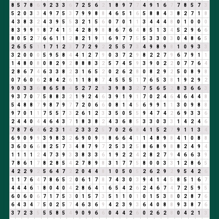
8
5
7
8
6
9
2
3
3
6
7
2
5
6
2
1
8
9
7
7
4
9
1
6
7
7
8
5
7
3
5
2
0
3
3
4
9
7
5
3
7
9
9
8
8
4
6
5
1
6
5
8
8
4
3
8
2
7
1
8
4
3
8
3
2
4
3
9
5
5
3
2
1
5
6
0
7
0
1
1
3
4
4
4
8
0
1
0
0
0
8
3
9
9
9
8
7
4
1
5
4
2
8
9
8
8
6
7
6
4
8
5
1
3
4
5
2
9
6
6
8
0
5
2
7
6
6
1
1
2
8
2
1
9
1
6
9
7
7
5
5
3
3
0
3
0
4
8
6
5
2
6
5
5
1
1
7
1
2
3
7
7
2
9
2
2
5
5
7
3
4
9
8
9
8
1
0
9
3
3
3
2
0
0
0
5
9
5
8
4
4
1
2
7
9
0
3
7
2
9
8
2
2
7
9
6
7
9
1
1
1
4
8
0
8
0
8
2
9
2
8
8
8
3
2
5
7
4
5
9
3
9
0
2
2
0
7
7
6
4
2
8
6
7
4
6
3
3
8
2
3
1
6
5
2
0
2
6
2
8
0
8
2
9
2
5
0
8
9
8
0
7
6
0
6
2
8
4
2
6
1
1
8
8
7
4
5
5
5
1
7
6
5
3
8
1
9
2
9
2
9
0
3
3
6
8
6
5
8
4
5
2
7
2
9
3
9
8
3
2
7
5
6
5
2
8
3
6
6
3
9
3
7
0
7
5
8
8
3
2
1
9
2
4
6
3
9
1
9
1
7
0
2
4
6
4
6
4
4
8
5
4
8
8
7
9
8
7
9
7
7
2
0
6
6
0
8
1
4
5
6
9
9
1
1
3
0
9
8
8
9
7
0
1
1
7
5
5
7
3
2
6
1
2
3
3
5
0
5
5
9
4
7
4
2
6
9
3
3
6
2
4
4
0
4
4
6
4
3
7
1
8
3
8
2
4
3
6
8
5
3
3
0
3
3
1
4
2
4
6
7
8
7
6
4
6
2
3
1
4
2
3
3
2
5
7
0
2
6
8
4
1
5
2
7
9
1
1
3
4
6
9
0
9
9
3
9
8
3
2
6
9
0
9
9
8
6
6
4
1
1
4
8
9
8
4
1
0
8
8
3
6
0
6
6
8
2
5
7
3
4
8
7
9
7
2
5
3
2
5
8
6
8
9
8
8
2
4
9
4
1
1
1
1
2
4
7
3
9
3
3
8
3
3
6
1
9
2
2
4
2
8
2
7
9
4
6
6
3
9
7
8
6
1
7
8
2
8
5
4
2
7
8
9
8
3
1
7
7
5
8
0
0
3
3
1
2
8
6
5
4
2
2
9
2
5
6
4
7
2
2
0
4
4
8
1
0
5
0
5
2
6
2
9
2
9
5
4
2
6
1
1
7
6
4
7
8
6
5
2
0
6
1
7
8
7
4
3
0
3
9
4
1
4
5
8
5
1
6
7
4
4
4
6
1
8
0
4
0
4
2
8
6
4
1
6
5
4
2
6
2
4
6
7
4
7
2
5
9
5
6
0
6
0
6
7
1
7
5
3
0
1
5
7
3
5
1
1
0
1
0
1
5
3
8
0
2
8
7
6
6
4
3
4
7
5
0
2
5
7
4
6
3
6
9
4
2
3
9
3
6
4
0
8
8
9
3
8
7
6
3
7
2
3
5
5
5
8
5
4
9
0
9
6
6
0
4
4
2
6
0
2
6
2
8
0
4
2
1
3