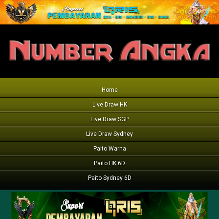
Home
Live Draw HK
Live Draw SGP
Live Draw Sydney
Paito Warna
Paito HK 6D
Paito Sydney 6D