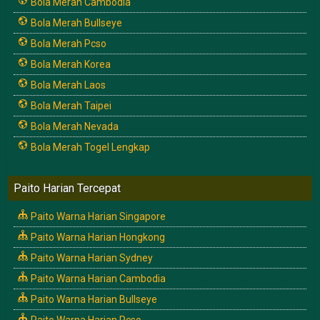
Bola Merah Cambodia
Bola Merah Bullseye
Bola Merah Pcso
Bola Merah Korea
Bola Merah Laos
Bola Merah Taipei
Bola Merah Nevada
Bola Merah Togel Lengkap
Paito Harian Tercepat
Paito Warna Harian Singapore
Paito Warna Harian Hongkong
Paito Warna Harian Sydney
Paito Warna Harian Cambodia
Paito Warna Harian Bullseye
Paito Warna Harian Pcso