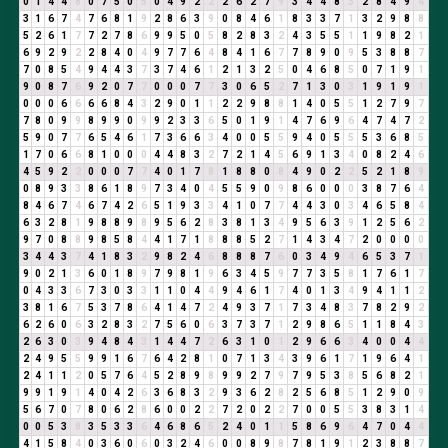
0
1
4
4
8
0
7
5
0
5
0
4
9
2
2
2
6
2
7
9
3
4
4
8
3
2
8
4
9
4
3
1
6
7
4
7
6
8
1
9
2
8
6
3
9
0
8
4
6
1
8
3
3
7
1
3
2
9
8
8
5
2
6
1
7
7
2
7
8
6
9
9
5
0
5
8
2
8
3
2
4
3
5
5
1
1
9
8
2
1
6
9
2
9
2
2
8
4
0
4
9
7
7
6
4
8
4
1
6
7
7
8
9
0
9
5
3
8
8
7
7
0
8
5
4
9
4
4
3
7
3
7
4
6
1
2
1
3
2
5
0
4
6
8
5
0
7
1
9
1
9
0
8
7
6
9
2
0
7
7
0
0
0
7
7
3
0
6
5
2
7
1
3
0
3
1
9
1
9
1
0
0
0
6
6
6
6
8
4
3
2
9
0
1
1
2
2
9
8
8
1
4
0
5
5
1
2
7
9
7
7
8
0
9
9
8
9
9
0
9
9
2
3
3
6
5
0
1
9
1
4
7
6
9
6
4
7
4
7
2
5
9
0
7
7
6
5
4
6
1
7
3
6
6
3
4
0
0
5
5
9
4
0
5
5
5
3
6
8
5
1
7
0
6
6
8
1
0
0
0
4
4
8
3
2
7
2
1
4
5
6
9
1
3
4
0
8
2
4
6
4
5
9
2
2
0
0
0
7
7
4
0
1
7
8
1
8
8
0
8
4
9
0
2
2
5
2
1
8
9
0
8
9
3
3
8
6
1
8
9
7
3
4
0
4
5
5
9
0
9
8
6
0
0
0
3
8
7
6
4
8
4
6
7
4
6
7
4
2
6
5
1
9
3
3
4
1
0
7
7
4
4
3
0
3
4
6
5
8
4
6
3
2
8
1
9
8
8
9
8
9
5
6
2
8
3
8
1
3
4
9
5
6
3
9
1
2
5
6
2
9
7
0
8
8
9
8
5
8
4
4
1
7
1
8
8
8
5
2
7
1
4
3
4
7
2
0
0
0
0
3
4
4
3
7
4
1
8
3
2
9
8
2
4
6
8
8
8
7
6
0
3
4
9
4
6
5
3
7
1
9
0
2
1
3
6
0
1
8
9
7
9
8
1
9
6
3
4
5
9
7
7
3
5
8
1
7
6
1
7
0
4
3
3
6
7
3
0
3
3
1
1
0
4
4
9
4
6
1
7
4
0
1
3
4
9
4
1
1
2
3
8
1
6
7
5
3
7
8
6
4
1
4
7
2
4
9
3
7
1
7
3
4
8
3
7
8
2
9
2
6
2
6
0
6
3
2
8
3
2
7
5
6
0
6
3
7
3
7
1
2
9
8
6
5
1
1
8
4
3
2
6
3
0
3
9
4
8
4
3
1
4
4
7
2
6
3
1
0
1
2
9
6
6
3
4
0
0
4
4
2
4
9
5
5
9
9
1
6
7
6
4
2
8
1
0
7
1
3
4
3
9
6
1
7
1
9
6
4
1
2
4
1
1
2
0
5
7
6
4
5
2
8
9
8
9
9
2
7
9
7
9
5
3
8
5
6
8
2
1
9
9
1
9
1
4
0
4
2
6
3
6
8
3
2
9
3
6
2
8
2
5
6
8
5
1
2
9
0
9
5
6
7
0
7
8
0
6
2
8
6
0
0
2
2
7
2
0
2
2
7
0
0
5
5
3
8
3
1
4
0
0
5
3
8
3
5
3
3
6
4
6
8
6
5
2
4
0
1
1
5
8
6
9
6
4
7
0
4
4
4
1
5
8
4
0
3
6
0
6
0
3
2
4
6
0
0
8
9
8
7
8
1
9
1
2
3
8
8
7