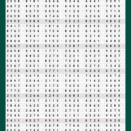
2
3
3
8
2
8
1
8
1
9
4
5
4
6
1
9
2
4
6
1
4
4
4
1
5
3
3
9
1
1
6
6
7
2
9
8
9
1
3
4
3
0
9
0
9
6
4
5
6
2
8
4
6
9
6
7
8
5
9
5
8
7
5
5
1
5
0
7
5
3
0
0
5
6
2
0
1
2
6
8
7
2
1
0
1
3
7
1
9
1
2
6
3
8
2
8
5
8
3
2
4
7
4
6
1
1
3
0
5
5
6
2
6
6
3
4
3
8
4
3
2
9
9
0
9
8
0
8
4
3
7
6
3
7
1
4
5
2
2
4
8
3
9
2
2
4
8
0
2
2
9
4
1
7
8
7
9
5
4
9
1
8
1
6
7
2
4
0
2
2
8
3
9
5
5
5
7
2
3
5
8
7
6
7
4
9
3
9
4
4
3
7
5
4
9
8
4
0
5
5
6
1
6
3
9
3
8
0
7
7
5
2
2
8
1
9
3
4
1
5
4
9
4
3
7
4
4
3
6
9
0
2
1
4
5
4
9
0
9
9
8
8
6
4
1
8
7
3
1
4
0
1
5
3
8
2
2
0
4
4
2
8
6
1
7
6
4
8
3
2
5
6
6
7
4
2
6
0
0
0
0
5
4
4
8
7
3
8
7
6
6
6
1
7
8
6
8
5
3
8
2
6
9
8
8
0
1
9
4
4
1
7
7
1
8
2
5
6
5
2
0
2
8
6
5
9
3
2
6
8
1
3
3
2
5
8
8
5
2
7
2
2
7
0
7
5
2
3
1
4
6
9
2
7
9
8
8
2
7
9
5
0
4
0
4
3
6
6
4
1
8
5
1
4
5
7
0
2
8
1
3
2
4
2
6
2
5
2
1
3
3
3
6
7
4
3
0
3
1
4
1
4
3
3
6
5
3
8
5
4
5
2
7
3
1
1
2
4
2
6
7
7
2
0
2
6
1
5
9
5
2
7
7
1
8
1
1
2
0
2
6
2
4
2
6
5
7
5
0
5
1
2
1
9
1
5
0
7
0
7
4
0
4
1
5
7
0
1
3
4
7
5
6
0
6
4
5
7
2
9
0
8
9
7
7
2
5
4
4
8
2
1
7
6
4
3
0
0
1
1
7
1
4
2
6
3
0
6
9
6
9
7
5
7
3
8
0
5
7
3
0
1
7
3
1
7
4
3
0
3
2
9
5
3
8
9
4
0
9
9
1
7
7
3
1
9
2
1
9
1
3
8
2
0
2
8
6
4
5
9
5
7
1
6
7
5
8
5
9
5
2
1
5
1
6
5
2
6
6
3
0
2
9
3
3
0
6
8
3
2
3
8
1
5
6
4
3
5
4
9
0
8
1
5
6
4
9
5
7
3
2
1
1
5
6
0
9
2
5
7
4
2
1
6
7
3
8
7
9
7
1
8
4
0
4
1
6
2
5
7
6
5
2
0
2
5
6
2
6
8
5
8
6
5
2
4
2
8
0
8
9
6
0
2
2
3
6
8
8
7
4
5
3
1
4
2
7
1
5
6
1
2
2
1
3
8
0
7
9
7
7
5
4
9
4
2
2
7
9
7
4
0
0
9
9
0
1
4
1
5
6
5
0
0
0
9
9
6
7
4
5
4
1
1
2
8
5
2
7
9
9
9
1
9
1
2
4
5
5
1
0
7
2
0
2
3
9
2
0
2
0
3
6
3
9
1
9
6
3
9
5
6
7
8
6
7
7
6
6
3
2
4
4
0
4
5
0
5
0
5
9
0
5
4
9
4
7
4
0
4
2
5
2
1
3
9
3
1
6
7
5
4
2
6
8
6
0
3
9
3