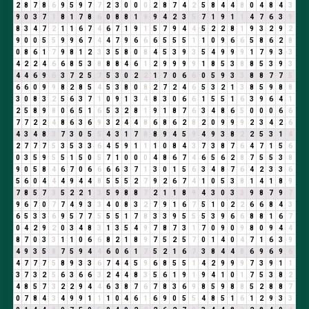
2
8
7
8
6
9
5
9
7
7
2
3
0
0
0
2
8
7
4
2
5
8
4
4
8
0
4
8
4
3
9
0
3
7
1
8
1
7
8
6
0
8
8
1
9
9
4
2
3
5
7
1
9
1
1
4
7
6
3
9
8
3
4
7
2
1
1
6
7
4
6
7
1
9
1
5
7
9
4
4
5
2
2
8
1
9
3
2
9
2
9
0
0
5
5
9
9
6
7
4
4
7
9
6
6
6
5
5
5
1
1
0
9
6
6
5
8
6
2
8
0
8
6
1
7
9
8
1
2
3
3
5
8
0
8
4
5
3
9
3
5
4
9
9
9
1
7
9
3
3
4
2
2
4
6
6
8
5
3
8
8
8
4
6
1
2
9
9
9
9
1
8
5
3
8
8
5
3
9
3
4
4
6
9
6
3
7
2
5
7
5
3
0
2
2
1
7
0
6
6
0
5
9
3
3
8
8
7
7
5
6
6
0
9
9
8
2
8
5
4
5
3
8
0
8
2
7
2
4
6
5
3
2
1
3
8
5
9
8
8
3
0
8
3
2
5
6
3
7
1
0
9
1
3
4
8
3
0
6
6
1
5
5
1
6
3
9
6
4
1
2
5
8
9
8
0
6
5
1
6
5
3
2
8
1
9
1
8
7
6
3
4
8
6
5
0
0
0
6
6
7
7
2
2
4
8
6
3
6
9
3
2
4
4
8
6
8
6
2
8
2
0
9
9
9
2
3
4
2
6
4
3
4
8
3
7
3
0
5
5
4
3
1
7
8
8
9
4
5
9
4
9
3
8
2
2
5
3
1
4
2
7
7
7
5
3
5
3
3
6
4
5
9
1
1
1
0
8
4
3
7
3
8
7
6
4
7
1
5
6
0
3
5
9
5
5
1
5
0
5
7
1
0
0
0
4
8
6
7
4
6
5
6
2
8
7
5
5
3
8
9
0
5
8
4
6
7
0
6
6
6
6
3
7
1
3
0
1
5
6
3
4
8
7
6
4
2
3
3
6
5
6
0
4
4
4
9
4
4
8
5
5
5
2
7
9
2
6
7
4
1
0
5
3
8
1
4
1
8
9
7
8
5
7
3
5
2
2
1
3
5
9
8
8
7
2
1
1
8
9
4
3
0
3
3
9
8
7
9
7
9
6
7
0
7
7
4
9
3
3
4
0
8
3
2
7
9
1
6
7
5
1
0
2
2
6
6
8
4
3
6
5
3
3
6
9
5
7
7
5
5
5
1
7
8
3
3
9
5
5
5
3
9
6
6
8
8
1
6
7
0
4
2
9
2
0
3
4
8
3
1
3
5
4
9
7
8
7
3
1
7
0
9
0
9
8
0
9
4
4
8
7
0
3
3
1
1
0
6
6
8
2
1
8
9
7
5
2
5
7
0
1
4
0
4
7
1
6
3
9
4
9
3
5
8
7
5
9
4
4
6
0
6
1
7
5
2
1
6
7
3
8
4
4
8
6
9
6
9
6
4
7
7
7
5
8
9
3
3
6
7
4
4
5
9
6
8
5
5
1
4
2
9
9
9
7
3
9
1
1
3
7
3
2
5
6
3
6
6
3
2
4
4
8
3
5
6
1
9
1
9
4
1
0
1
7
5
3
8
2
4
8
5
7
3
2
2
9
4
4
6
3
8
7
6
7
8
3
6
9
8
5
9
8
8
5
2
8
8
7
0
7
8
4
3
4
9
9
1
1
1
0
4
6
1
6
9
0
5
5
4
8
5
1
6
1
2
9
3
3