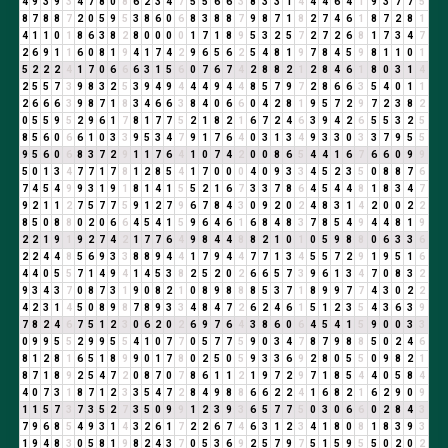
4
9
3
9
3
4
7
8
0
8
6
2
3
4
7
5
5
6
6
3
8
3
3
1
4
4
4
6
4
1
9
3
7
7
5
8
7
8
8
7
2
0
5
9
5
3
8
6
0
6
8
3
8
8
7
9
8
7
1
8
2
7
4
6
1
8
7
2
8
1
4
1
1
0
1
8
6
3
8
2
8
0
0
0
0
1
7
1
8
9
5
3
2
5
7
2
7
2
6
8
1
7
3
4
7
2
6
9
1
1
6
0
8
1
9
4
1
7
4
2
9
6
5
6
2
5
4
8
1
9
7
8
4
5
9
8
1
1
0
1
5
2
2
2
4
1
7
0
6
6
6
3
1
5
6
0
7
6
7
4
2
8
8
2
1
2
8
4
6
1
8
0
3
1
4
2
5
5
7
3
9
8
3
2
5
3
9
4
9
4
4
4
9
4
4
8
5
7
9
7
2
8
6
6
3
5
4
0
1
1
2
6
6
6
3
9
8
7
1
8
3
4
6
6
3
8
4
0
6
6
0
4
2
8
1
9
5
7
2
9
7
2
3
8
2
0
5
5
9
5
2
9
6
1
7
8
1
7
7
5
2
1
8
2
1
6
7
2
4
6
3
9
4
2
6
5
5
3
2
5
8
5
6
0
6
6
1
0
3
3
9
5
3
4
7
9
1
7
6
4
0
3
1
3
4
9
3
3
0
3
3
7
9
5
5
9
5
6
0
6
8
3
7
2
9
1
1
7
6
4
1
0
7
4
2
0
0
8
6
5
4
4
1
6
7
6
6
0
9
9
5
0
1
3
4
7
7
1
7
8
1
2
8
5
4
1
7
0
0
0
4
0
9
3
3
4
5
2
3
5
0
8
8
7
6
7
4
5
4
9
9
3
1
9
1
8
1
4
1
5
5
2
1
6
7
3
3
7
8
6
4
5
4
4
8
1
8
3
4
7
9
2
1
1
2
7
5
7
7
5
9
1
2
7
9
6
7
8
4
3
0
9
2
0
2
4
8
3
1
4
2
0
0
2
2
8
5
0
8
8
0
2
0
6
6
4
5
4
1
5
9
6
4
6
1
6
8
4
8
3
7
8
5
4
9
4
4
8
1
9
2
2
1
9
1
9
2
7
4
2
1
7
7
6
4
9
8
4
4
8
8
2
1
0
1
0
5
9
8
8
0
6
3
3
6
2
2
4
4
8
5
6
9
3
3
8
8
9
4
4
1
7
9
4
4
7
7
1
3
4
5
5
7
2
9
1
9
5
1
6
4
4
0
5
5
7
1
4
9
4
1
4
5
3
8
2
5
2
0
2
6
6
5
7
3
9
6
1
3
4
7
0
8
3
2
9
3
4
3
7
0
8
7
3
1
9
0
8
2
1
0
8
9
8
8
8
5
3
7
1
8
9
9
7
7
4
3
0
2
2
4
2
3
1
4
5
0
8
9
8
7
8
9
3
3
4
8
4
7
2
6
2
4
6
1
5
1
2
3
5
4
3
6
3
9
7
8
2
4
6
7
5
1
2
3
0
6
2
0
2
6
9
7
6
4
3
8
6
0
6
4
5
4
1
5
9
0
0
3
3
0
9
9
5
5
2
9
9
5
5
4
1
0
7
7
0
5
7
7
5
9
0
3
4
7
8
7
9
8
8
5
0
2
4
6
8
1
2
8
1
6
5
1
8
9
9
0
1
7
8
0
2
5
0
5
9
3
3
6
9
2
8
0
5
5
0
9
8
2
1
8
7
1
8
9
2
5
4
7
2
0
8
7
0
7
8
6
1
1
2
1
9
7
2
9
7
1
8
5
4
4
0
5
8
4
4
0
7
3
1
8
7
1
2
3
3
5
4
7
2
8
4
9
8
8
6
6
2
2
4
1
6
8
2
1
6
2
9
0
9
1
1
5
7
3
7
3
5
2
7
3
5
0
9
9
1
2
3
9
3
6
5
7
7
5
0
3
0
6
6
0
2
8
4
3
7
9
6
8
5
4
9
3
1
4
3
2
6
1
7
2
2
6
7
4
6
3
1
2
3
4
1
8
0
8
1
8
3
9
3
1
9
4
8
3
0
5
8
1
9
8
2
4
3
7
0
5
3
6
9
2
5
7
9
7
5
1
5
9
5
5
0
2
0
2