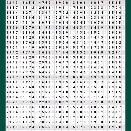
7
3
4
9
4
6
6
5
4
9
4
7
6
0
6
3
9
7
8
6
3
5
0
6
6
6
8
3
7
1
9
5
3
5
8
9
8
8
7
6
9
5
1
2
3
2
6
8
1
9
4
9
6
1
7
7
5
8
8
7
2
3
9
3
3
4
7
2
4
6
1
6
6
4
1
3
2
7
1
8
3
3
0
4
4
0
7
7
2
9
4
7
9
5
5
1
2
9
4
4
3
5
9
6
6
0
9
8
5
4
7
3
0
6
6
0
1
9
0
9
0
2
4
9
4
6
9
9
3
3
2
3
1
8
9
9
8
2
2
4
7
3
1
7
8
4
9
1
0
1
8
0
7
8
6
4
0
1
4
5
4
7
4
3
7
1
0
7
8
6
1
6
4
5
9
3
3
7
6
4
5
0
7
0
7
8
1
9
7
7
0
3
6
6
3
4
6
3
4
7
6
4
1
9
1
9
8
8
0
8
3
9
9
7
7
6
8
9
6
6
5
4
8
1
9
9
3
5
9
5
1
4
3
3
6
9
5
2
1
3
0
8
0
0
0
5
1
7
5
3
1
1
2
8
1
8
0
8
3
2
3
4
2
7
9
3
0
3
3
6
4
4
4
3
7
8
6
3
9
3
4
5
6
6
3
1
7
6
2
8
0
3
5
2
7
7
5
0
4
4
6
7
1
2
3
4
4
4
7
2
0
8
2
2
4
3
7
0
1
1
7
4
1
0
1
6
8
5
6
2
6
8
2
9
2
5
6
7
1
8
8
7
3
5
8
2
0
1
3
4
8
7
4
2
6
9
7
1
9
1
5
6
2
5
7
4
1
7
4
2
5
1
3
2
5
9
0
9
8
8
3
2
9
1
1
2
9
6
2
8
7
8
2
8
1
8
7
6
0
6
3
9
9
0
9
3
1
8
3
2
8
5
8
7
6
8
5
7
5
3
7
0
4
8
3
7
8
7
6
4
2
9
3
2
5
4
6
4
7
2
4
4
4
4
8
5
4
0
1
1
0
8
3
9
3
2
1
5
8
4
3
8
7
6
4
5
4
1
9
1
0
1
2
9
2
7
4
2
2
4
9
6
5
6
2
1
9
2
5
7
4
9
3
9
3
7
7
7
5
3
6
4
5
2
7
2
2
9
6
6
3
3
4
6
1
8
5
6
0
6
9
4
4
8
3
2
2
8
7
6
1
6
2
2
4
9
2
5
8
4
5
7
3
2
5
0
7
8
5
4
6
9
3
2
5
8
7
4
0
4
3
0
1
9
1
8
2
1
1
2
9
6
4
8
3
0
3
8
5
4
4
8
6
2
8
5
3
5
7
3
5
4
8
3
2
2
8
8
4
3
7
0
6
0
6
8
9
1
8
9
1
8
5
2
7
4
0
3
1
4
3
5
5
8
4
9
3
8
6
5
7
8
2
4
6
3
7
4
6
1
8
1
5
2
7
8
2
4
8
3
9
9
9
7
7
6
3
2
1
3
1
1
4
5
9
8
8
0
4
4
6
5
9
4
4
0
3
6
5
2
2
5
3
5
8
7
8
5
7
3
5
1
0
4
4
6
7
8
3
2
8
6
2
0
2
0
7
7
6
4
2
2
3
8
2
3
0
3
2
5
2
8
3
8
2
7
7
9
8
8
3
1
1
8
9
3
7
4
4
8
0
0
3
6
9
8
0
4
2
6
9
0
9
7
7
5
7
4
0
4
4
0
7
5
3
3
4
0
7
7
2
9
0
4
4
3
0
5
2
7
5
5
5
3
8
3
0
9
8
8
3
6
0
6
6
1
0
0
2
2
8
3
3
1
4
2
1
0
8
8
2
4
8
6
5
4
2
1
8
9
5
3
1
2
3
2
6
8
1
9
1
4
0
7
7
8
3
2
3
5
6
9
7
7
5
1
1
3
9
3
7
8
2
2
4
3
3
0
0
0
1
7
1
6
7
8
9
5
8
4
4
2
8
3
2
0
2
4
9
4
5
9
2
3
5
0
5
6
5
2
4
8
3
3
6
5
0
7
0
7
1
6
1
8
9
4
9
2
0
2