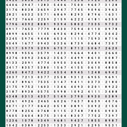
5
4
2
0
2
3
8
3
8
2
5
0
1
3
4
7
4
4
0
4
1
2
5
6
2
9
9
2
0
2
2
2
0
5
5
6
4
0
6
6
2
9
4
7
2
1
2
8
3
2
5
4
0
6
6
7
5
0
0
0
9
6
0
7
7
3
1
2
8
1
3
1
7
6
4
8
0
3
8
2
3
6
5
9
5
2
9
4
7
2
7
7
4
5
9
9
0
9
6
6
3
9
6
3
9
2
8
2
1
3
6
0
3
2
5
5
5
7
1
8
6
8
6
9
6
8
2
9
3
3
8
7
9
6
6
1
6
3
1
4
0
4
7
2
9
7
6
6
0
6
2
2
5
9
5
2
1
5
9
5
6
2
2
2
4
4
1
8
1
9
6
3
5
0
5
9
7
9
6
6
4
3
9
2
2
8
0
8
1
9
9
3
9
4
4
5
8
0
2
2
7
3
3
5
8
9
7
3
2
5
0
9
1
7
8
7
6
5
3
8
7
7
7
9
7
8
4
3
0
3
7
5
9
4
4
0
1
1
0
1
0
9
7
8
6
4
8
9
9
9
6
6
5
5
1
1
1
4
5
9
6
9
3
6
9
8
2
9
4
4
4
7
7
4
2
3
0
4
2
6
3
2
4
5
9
5
9
7
6
4
9
4
4
8
3
6
5
3
4
7
1
1
1
5
6
7
5
9
3
3
8
7
1
6
7
5
0
4
9
4
1
6
7
7
5
0
9
4
3
7
0
3
3
6
9
8
7
3
9
3
0
6
8
4
3
7
3
0
7
7
9
3
1
7
8
5
9
7
9
7
5
2
9
9
9
6
7
5
7
3
8
7
1
2
3
5
0
6
7
4
2
6
2
0
2
8
9
9
8
8
9
5
5
6
2
3
5
7
9
7
1
4
3
3
6
9
6
6
4
1
9
4
0
1
1
2
6
6
0
6
4
2
7
6
4
0
0
9
2
2
3
6
6
2
8
3
5
6
7
4
4
4
9
9
9
8
6
1
0
1
0
0
8
7
6
8
1
3
3
6
2
0
9
1
1
4
7
7
4
2
0
9
5
0
5
3
6
6
5
2
3
0
4
9
4
8
8
5
8
4
2
4
1
7
8
8
3
5
7
3
5
3
8
0
8
1
5
6
7
4
4
1
5
5
1
0
6
1
0
1
4
8
0
0
0
6
2
6
0
6
8
4
7
2
9
9
4
2
2
4
4
5
5
4
9
8
9
4
5
9
1
2
4
8
3
6
9
4
2
6
2
0
3
7
1
7
2
1
3
4
0
3
7
7
5
2
5
5
8
4
9
3
1
2
3
6
9
5
5
1
9
6
9
1
1
7
1
4
7
2
8
9
6
1
7
7
5
3
5
8
3
1
4
7
2
9
4
1
1
2
0
3
7
3
1
2
1
8
0
8
2
1
7
5
3
9
7
5
2
7
1
6
0
3
3
1
3
4
6
1
4
0
9
3
3
0
2
0
1
1
8
9
2
2
4
3
1
8
7
6
8
9
3
8
2
0
5
7
5
3
5
9
9
8
8
1
0
9
2
2
4
1
1
1
2
3
4
8
8
7
6
3
4
8
3
0
3
1
3
4
4
3
5
7
3
5
1
4
9
4
3
7
9
0
9
8
9
3
0
3
0
3
8
9
8
0
2
6
1
7
4
9
2
6
8
2
4
6
5
2
6
0
2
6
8
7
6
3
7
1
8
6
3
9
3
4
0
7
6
4
8
0
7
1
8
2
1
7
7
5
0
6
4
2
6
0
5
1
8
9
0
8
9
1
1
3
0
9
2
2
2
1
5
0
5
8
7
7
8
6
8
2
5
6
2
0
7
6
8
5
0
1
1
5
6
2
7
4
8
3
7
8
0
5
5
0
9
0
3
3
1
6
0
5
5
3
6
0
4
4
8
3
7
5
3
3
1
0
4
4
8
3
0
7
7
7
7
5
2
7
7
3
9
7
7
1
2
3
6
9
1
0
7
8
6
9
3
4
9
4
9
6
8
1
9
9
4
3
7
1
1
8
5
5
1
8
9
8
7
6
1
0
4
2
6
0
3
8
9
8
2
2
5
3
8
1
3
3
3
6
2
9
2
1
3
0
2
9
5
5
9
5
3
1
4