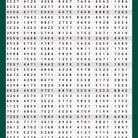
3
3
2
7
9
4
1
2
0
2
4
2
5
8
4
8
4
0
7
7
7
6
9
6
6
4
5
6
2
8
1
9
8
6
5
5
3
3
2
5
5
9
3
2
5
4
0
7
7
5
0
3
9
8
8
9
2
7
4
2
8
8
2
8
1
1
1
9
8
8
4
3
5
6
2
0
1
7
7
5
5
3
3
0
3
6
0
7
5
3
7
6
5
8
4
8
8
8
2
1
7
2
6
3
9
5
4
6
5
2
7
6
4
2
6
4
4
4
3
7
3
3
0
5
5
8
6
2
9
2
4
0
1
4
5
9
8
7
6
4
2
3
2
4
6
1
4
9
7
7
8
8
3
7
1
2
7
5
2
7
4
6
9
0
9
9
9
2
8
1
2
0
5
4
9
1
5
2
4
6
9
2
5
2
7
8
6
2
5
7
5
6
7
7
5
2
1
2
6
8
1
4
9
0
9
0
7
2
3
5
2
9
0
9
9
5
1
9
8
8
5
7
9
4
4
8
1
3
4
7
3
7
5
2
7
3
0
7
1
8
9
0
1
0
1
0
5
5
6
2
6
6
0
8
8
3
4
3
4
7
6
3
7
9
7
7
8
1
2
3
2
6
4
3
7
4
4
0
5
5
8
9
3
8
2
5
7
5
3
8
9
7
8
7
6
7
5
8
3
2
9
6
2
6
8
2
6
5
3
8
6
9
8
0
8
1
7
4
4
8
8
1
7
0
7
0
3
8
4
3
0
7
5
4
9
9
8
1
1
2
3
2
0
3
3
1
7
5
9
5
5
9
8
8
7
4
9
4
5
9
5
2
8
4
3
9
8
2
9
2
8
3
3
7
1
3
3
1
4
5
7
3
0
0
0
9
1
1
5
6
7
5
3
5
8
1
9
4
4
8
1
2
5
2
7
0
0
0
6
6
4
6
7
1
8
3
1
1
8
9
7
5
5
7
3
4
4
7
1
8
8
4
4
2
6
5
8
7
0
7
3
7
6
8
5
7
3
0
0
0
1
8
9
5
5
8
3
2
9
2
3
3
4
9
4
6
8
4
8
3
4
2
2
8
1
9
9
7
8
6
5
3
2
0
2
4
1
4
1
5
6
6
7
6
4
4
8
2
0
2
9
7
7
1
8
0
6
0
8
8
5
5
9
2
2
5
1
8
3
2
9
1
2
9
2
4
8
0
1
1
4
2
9
8
8
8
0
7
9
7
7
9
3
4
7
5
5
3
8
2
2
1
7
2
9
2
8
3
5
8
4
2
9
8
8
8
1
7
3
1
0
8
2
4
6
3
8
8
9
8
5
6
4
9
4
9
7
1
2
3
1
5
0
3
3
0
0
2
0
2
4
5
4
5
9
9
7
5
1
6
8
8
7
8
6
3
3
5
4
9
9
2
3
2
5
8
8
4
5
9
4
2
6
4
1
4
5
7
0
7
2
7
7
3
1
5
2
5
2
7
5
1
2
3
5
2
5
6
8
5
0
5
3
7
1
8
0
9
8
8
4
9
7
0
7
2
5
2
2
4
5
7
7
3
1
9
8
0
3
3
8
7
9
9
9
3
7
3
5
8
1
1
2
3
5
2
8
3
9
3
2
8
9
8
8
4
5
7
3
1
9
9
2
1
3
1
6
6
0
6
1
2
0
7
7
7
9
0
7
7
4
8
0
5
5
7
5
2
7
9
0
5
0
4
4
8
7
5
9
5
7
1
9
9
9
6
7
9
5
5
7
2
3
5
8
8
5
1
8
9
1
8
4
9
4
8
3
0
6
6
0
7
4
7
2
8
3
7
8
6
6
0
8
3
2
4
4
1
6
7
7
1
7
7
5
2
0
1
5
6
4
9
2
0
2
9
7
0
1
1
3
8
2
1
3
5
4
5
9
5
2
6
1
2
3
8
7
6
2
8
3
1
6
8
5
5
8
0
9
9
4
1
3
6
9
6
0
0
7
7
7
8
4
7
2
4
7
7
9
7
5
2
7
4
2
5
2
6
8
5
0
5
0
7
7
4
1
2
7
9
9
7
1
3
4
4
9
6
9
6
5
3
3
7
1
9
7
7
8
6
4
1
1
7
8
9
5
0
4
4
1
4
7
3
1
5
3
1
5
6
9
1
5
9
5