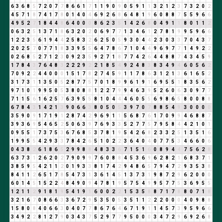
6
3
6
8
5
7
2
0
7
7
8
6
6
1
7
1
1
9
0
9
0
5
9
1
1
3
2
1
2
3
7
3
2
0
2
4
5
7
1
8
7
4
1
7
8
0
1
4
0
4
6
9
2
6
8
6
4
8
1
9
6
0
8
8
7
5
5
9
6
6
4
9
5
2
7
1
8
4
4
8
6
4
0
0
0
8
6
2
3
5
1
4
2
6
8
0
4
9
1
1
8
0
1
1
2
0
6
3
2
5
1
3
7
1
8
6
3
2
0
2
0
6
9
7
7
1
3
4
6
1
2
7
8
1
9
9
5
9
6
6
1
2
2
3
5
6
1
9
4
4
2
5
8
3
2
6
2
5
0
5
9
3
0
4
4
2
3
0
3
3
7
0
4
3
7
2
0
2
5
7
0
7
7
1
8
3
3
9
5
5
6
4
7
8
6
7
1
0
4
4
9
6
9
7
7
1
4
9
2
2
0
2
6
8
5
2
7
1
2
3
0
9
2
3
5
9
2
7
1
8
7
7
4
2
6
4
4
8
8
7
4
3
4
5
9
1
7
8
4
3
7
6
4
8
3
2
2
2
9
2
2
1
8
5
4
9
2
4
8
3
8
3
4
9
4
6
0
5
6
2
7
0
9
2
2
4
4
0
0
0
1
5
1
7
8
2
7
4
5
9
1
1
7
8
6
3
1
2
1
3
6
1
6
5
2
3
1
7
3
1
1
3
5
0
5
2
8
7
7
5
7
0
1
8
9
9
6
1
9
1
6
9
5
5
1
8
3
5
6
2
9
7
1
0
1
9
9
5
0
5
3
8
0
8
8
1
2
2
7
9
9
4
6
3
9
5
2
6
0
6
3
0
9
7
7
7
1
1
5
6
1
6
2
5
7
6
3
9
5
5
8
1
0
4
4
4
6
0
5
5
6
9
8
6
5
8
0
0
8
8
6
7
8
4
3
1
4
2
1
3
9
0
6
6
3
8
0
5
0
5
3
9
7
0
7
8
8
5
4
9
3
0
0
0
0
3
5
9
0
9
1
7
1
9
1
2
8
7
4
2
9
6
9
1
1
5
6
8
7
6
1
7
0
9
9
4
6
8
8
7
3
9
3
6
9
5
4
6
5
2
5
0
6
3
9
7
6
9
3
3
5
2
7
7
5
7
9
5
8
4
4
2
1
0
1
0
9
5
5
1
7
3
7
5
3
6
7
6
8
5
3
7
8
1
9
5
4
2
6
8
2
3
3
2
5
1
3
5
1
6
1
9
9
5
5
4
2
9
3
3
7
8
4
2
6
5
1
0
2
2
3
6
4
0
4
0
7
7
5
3
4
6
6
0
6
0
4
3
8
2
6
1
8
6
5
2
9
9
8
8
4
8
3
3
6
7
1
5
1
6
0
8
9
4
4
7
5
6
2
8
6
3
7
3
1
2
6
2
0
2
7
9
0
9
9
7
6
0
8
8
4
5
3
6
9
6
2
8
2
1
6
8
3
7
1
3
8
5
9
5
4
2
1
1
2
0
1
9
3
3
8
1
7
4
2
9
4
8
6
5
7
9
4
7
2
9
3
5
3
8
8
4
1
1
2
6
5
1
7
8
5
4
7
3
1
3
6
1
4
5
1
3
7
3
1
9
8
7
2
9
6
2
0
0
0
6
0
1
4
5
1
5
2
2
4
8
4
9
0
9
4
7
8
1
9
5
7
5
4
9
9
5
7
7
5
3
6
9
5
5
1
2
1
1
2
9
1
8
1
9
5
4
1
9
1
6
0
0
2
2
1
5
3
5
8
8
7
1
7
8
8
0
7
1
8
3
2
1
6
7
0
8
6
6
3
3
6
7
2
9
5
3
5
0
5
3
5
1
1
2
2
2
0
0
0
4
0
9
8
8
1
5
8
0
8
4
0
6
6
3
0
4
0
7
7
8
6
7
6
4
6
7
1
9
1
1
4
5
7
3
9
5
9
6
6
3
4
9
2
2
8
1
2
7
9
0
3
4
3
7
5
2
9
7
7
9
5
0
0
0
3
4
7
2
9
6
9
2
6
8