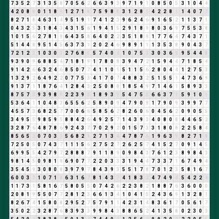
7
3
5
2
7
3
1
3
5
8
7
0
5
6
2
6
6
3
9
3
9
7
1
9
1
0
8
5
0
5
3
1
0
4
4
4
2
0
8
8
0
1
1
8
9
1
2
7
1
8
7
5
9
8
8
3
1
2
8
1
4
2
2
8
1
1
4
0
7
7
8
2
7
1
8
4
6
3
1
4
9
5
1
9
1
7
4
1
2
3
9
6
2
4
6
9
1
6
5
2
1
1
3
7
1
0
4
3
2
5
3
1
8
4
3
4
3
1
5
6
1
9
4
1
5
2
9
1
8
9
8
0
3
6
9
7
5
5
3
8
1
0
1
5
6
2
7
8
1
9
6
4
3
5
8
6
4
0
2
2
3
5
1
8
9
1
7
7
6
4
7
4
3
7
1
5
1
4
4
8
9
5
1
4
5
6
3
7
3
1
2
0
2
4
6
9
8
9
1
1
1
3
5
3
8
9
0
4
3
7
7
2
1
2
3
1
0
3
0
3
2
7
6
8
5
5
7
4
0
4
1
0
7
5
3
3
0
3
6
9
9
5
4
4
8
9
3
9
0
9
6
8
8
5
4
7
1
8
1
9
1
7
8
0
8
3
9
4
7
2
1
5
9
4
4
7
1
8
5
4
9
1
4
2
6
6
3
2
4
6
8
5
0
7
7
4
1
1
0
1
5
1
1
5
6
2
8
0
4
4
1
2
7
5
3
1
3
2
9
2
6
4
9
2
2
0
7
7
5
3
4
1
7
0
7
4
8
8
3
2
5
1
5
5
1
4
7
3
6
9
9
1
3
7
1
1
8
7
6
4
1
2
8
4
3
2
5
0
8
8
1
8
5
4
9
7
1
4
6
1
5
8
9
3
3
8
7
5
7
3
9
3
9
8
8
2
2
3
9
3
1
8
9
3
3
5
4
7
5
3
6
6
3
7
1
5
9
1
0
1
5
3
6
4
1
1
0
4
8
3
6
5
5
6
2
5
8
9
0
9
4
7
9
0
9
1
7
9
0
9
3
9
9
7
7
4
5
5
7
3
6
8
2
5
7
7
0
0
6
6
5
8
5
6
2
8
2
6
0
6
0
4
5
6
2
0
9
0
5
5
3
4
9
5
5
9
8
5
9
5
8
8
4
2
6
4
9
2
5
7
1
4
3
9
3
4
0
8
0
8
4
4
6
5
2
3
2
8
7
6
4
8
7
8
6
9
2
4
3
7
7
0
2
9
2
0
1
5
7
3
3
1
8
0
8
2
2
5
8
4
8
5
6
5
2
0
7
0
3
3
5
6
8
2
1
2
7
1
3
4
4
7
8
7
6
1
9
6
3
9
8
2
7
1
8
7
2
5
0
5
0
7
4
3
7
1
1
1
5
6
2
7
5
2
7
2
6
2
5
7
4
1
5
2
7
0
9
1
4
5
6
9
9
5
5
4
2
7
9
7
2
8
8
8
7
9
1
1
8
9
0
9
8
4
3
7
6
1
2
3
8
9
8
4
3
9
8
1
4
5
0
9
8
1
9
6
9
0
7
7
2
2
0
3
3
3
1
9
4
4
7
3
3
7
1
6
7
4
9
4
3
5
4
5
9
3
0
8
0
8
3
9
7
9
7
8
4
3
9
3
5
5
1
7
8
7
0
1
2
3
5
8
1
6
7
6
0
0
3
3
1
0
7
1
8
6
3
1
6
7
8
1
4
3
7
4
1
8
3
2
4
7
4
9
4
5
4
2
2
4
1
1
7
3
1
5
8
1
6
7
5
8
0
5
5
0
7
4
2
6
2
2
3
8
2
1
8
8
7
6
3
6
0
0
0
2
0
8
1
9
5
5
0
7
7
2
8
1
2
3
6
6
1
3
4
1
0
4
1
5
2
4
3
6
9
1
3
2
8
1
8
2
6
7
4
1
5
8
0
8
2
9
5
2
7
5
7
9
1
1
4
2
3
1
4
8
3
6
1
7
0
5
6
1
7
3
5
0
2
2
3
2
8
7
6
8
3
9
3
3
9
9
8
4
3
8
8
6
5
2
4
1
3
5
8
0
2
3
0
3