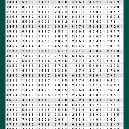
7
3
3
1
4
5
1
6
5
2
7
4
3
1
4
5
3
0
8
8
3
9
6
1
7
3
6
2
9
2
1
5
0
9
9
1
0
7
9
7
8
2
8
1
9
1
1
3
9
3
2
6
8
2
1
0
8
5
8
4
1
4
2
1
3
0
2
2
8
1
6
7
8
3
2
2
7
6
1
7
9
1
1
3
4
2
4
2
2
4
0
3
1
2
3
7
4
0
5
5
1
8
4
7
2
0
2
5
8
4
0
9
8
2
1
9
0
3
0
3
1
5
3
0
3
0
0
5
9
5
2
5
4
9
4
3
5
7
4
2
4
3
6
5
2
6
5
0
3
3
0
0
2
9
2
8
8
9
2
2
9
1
1
2
3
7
5
6
0
6
0
7
8
1
9
2
4
5
9
5
4
1
9
6
6
9
8
1
1
2
6
8
3
9
3
9
4
7
0
7
5
6
4
8
3
8
7
2
8
1
1
5
8
3
2
0
7
1
9
1
8
1
1
7
8
8
5
7
1
8
8
6
6
4
1
6
7
4
2
6
0
8
1
7
8
5
8
5
2
7
1
9
8
5
4
1
4
5
5
1
8
0
3
3
6
5
7
3
0
3
6
3
6
0
6
0
0
2
0
2
4
5
1
4
5
7
8
5
9
5
0
2
0
5
5
2
8
7
7
5
2
8
6
2
8
9
0
4
1
5
7
0
9
7
7
9
4
5
7
3
4
2
1
4
5
4
6
5
8
4
4
5
8
3
2
8
5
0
5
5
6
8
9
3
3
7
0
5
2
7
1
2
8
3
2
2
7
8
3
2
1
0
1
1
2
5
6
0
7
7
3
2
9
6
6
4
3
8
2
1
2
7
1
0
1
3
0
6
4
1
7
3
9
9
9
4
2
3
7
1
7
7
8
6
5
6
1
6
5
2
6
2
4
0
4
0
2
1
0
1
4
5
2
2
4
5
5
5
3
8
9
9
5
6
2
6
9
4
5
9
7
9
7
1
8
3
4
7
7
5
8
9
1
4
5
0
3
5
0
5
4
7
6
9
6
4
2
8
9
8
5
7
2
5
7
1
8
3
5
8
5
4
8
6
5
4
3
7
3
1
0
1
1
4
5
6
4
4
3
7
1
5
3
3
6
5
3
1
8
9
1
1
7
9
7
2
7
1
3
4
5
7
6
0
6
4
2
5
0
5
6
5
3
6
9
4
8
0
7
7
6
0
3
0
3
6
1
5
7
3
9
9
0
4
4
7
9
7
1
8
6
2
1
2
3
1
2
6
3
9
2
6
9
7
7
4
1
9
5
5
0
4
7
0
7
4
6
8
5
4
6
4
5
1
6
6
7
8
9
8
2
4
7
9
7
0
3
9
1
1
9
0
6
8
5
2
9
5
8
4
1
1
1
8
9
0
6
2
7
9
2
9
8
3
2
1
4
7
2
9
4
4
7
3
1
6
0
8
5
4
3
6
6
8
5
4
2
3
9
3
7
5
0
4
4
3
9
2
4
6
2
3
0
5
5
6
0
6
6
3
7
2
8
7
6
2
7
6
4
1
4
9
0
8
8
0
9
6
1
7
8
5
6
0
6
4
2
1
8
9
0
8
4
3
7
5
3
0
0
0
6
6
2
0
2
0
1
3
1
4
1
5
8
3
2
2
7
8
6
5
6
8
6
8
5
1
8
3
6
9
6
0
6
0
6
0
3
5
8
4
4
5
7
5
3
3
7
3
1
4
6
4
8
2
1
5
0
0
3
3
1
6
7
5
3
5
5
4
5
9
7
1
3
9
3
4
0
0
5
5
1
2
5
5
1
8
1
7
7
5
0
5
1
3
4
4
3
7
2
9
0
3
1
0
1
2
6
5
8
4
2
8
9
2
2
3
1
3
5
8
5
5
2
1
3
7
9
6
5
2
6
2
0
6
6
2
8
9
1
1
7
1
3
8
2
1
4
0
4
4
3
6
0
1
1
0
7
2
4
6
8
6
9
2
2
9
3
6
9
6
3
7
4
8
3
6
2
6
0
6
2
1
2
6
8
1
2
4
3
7