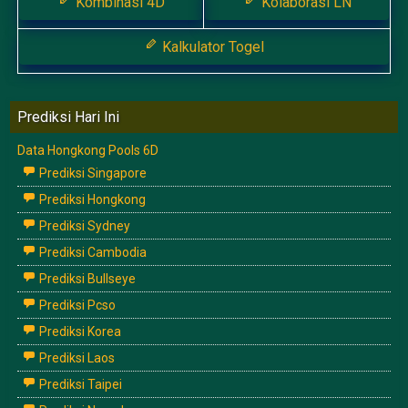
Kombinasi 4D
Kolaborasi LN
Kalkulator Togel
Prediksi Hari Ini
Data Hongkong Pools 6D
Prediksi Singapore
Prediksi Hongkong
Prediksi Sydney
Prediksi Cambodia
Prediksi Bullseye
Prediksi Pcso
Prediksi Korea
Prediksi Laos
Prediksi Taipei