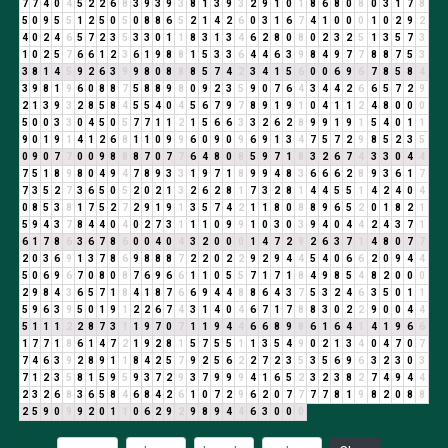
7
7
4
0
4
5
2
2
6
8
3
9
3
9
3
8
1
3
9
3
2
9
1
0
1
8
6
8
0
8
0
3
1
7
8
5
0
9
5
5
1
2
5
0
5
0
8
8
6
5
2
1
4
2
6
0
3
1
6
7
4
1
0
0
0
1
0
2
9
2
4
0
2
4
6
5
7
2
3
5
3
3
0
1
1
8
3
1
3
4
6
2
8
0
8
0
2
3
2
5
1
3
5
7
3
1
0
2
5
7
6
6
1
2
3
6
1
9
8
8
1
5
3
3
6
4
4
6
3
9
8
4
9
7
7
8
8
7
5
3
3
8
1
4
5
9
2
6
3
9
9
8
0
8
8
8
5
7
4
2
3
4
1
5
6
0
0
6
9
6
7
8
5
8
4
3
9
8
1
9
6
0
8
8
7
5
8
8
9
8
0
9
2
3
5
9
0
7
6
4
3
4
4
2
6
6
5
7
2
9
2
1
3
9
3
2
8
5
8
4
5
5
4
0
4
5
6
7
9
7
8
9
1
9
1
0
4
1
1
2
4
8
0
0
0
5
0
0
3
3
0
4
5
0
5
7
7
1
1
2
1
5
6
6
3
3
2
6
2
8
9
9
1
9
1
5
4
0
1
1
9
0
1
9
1
4
1
2
6
8
1
1
0
9
9
6
0
9
0
9
6
9
1
3
4
7
5
7
2
9
8
5
2
3
5
0
9
0
7
7
0
0
9
8
8
8
7
0
7
7
6
4
8
0
8
5
9
7
1
8
3
2
6
7
4
3
3
0
4
4
7
5
1
8
9
8
0
4
9
4
7
8
9
3
3
1
9
7
1
8
9
9
4
8
3
6
6
6
2
8
9
3
6
1
7
7
3
5
2
7
3
6
5
0
5
2
0
2
1
3
2
6
2
8
1
7
3
2
8
1
4
4
5
5
1
4
2
4
0
4
0
8
5
3
8
1
7
5
2
7
2
9
1
9
1
3
5
7
4
2
1
1
8
0
8
8
9
6
5
2
0
1
8
2
1
5
9
4
3
7
8
4
4
0
4
0
2
7
3
1
1
1
0
9
9
1
0
3
0
3
9
4
0
4
4
2
4
3
7
1
6
1
7
8
6
3
6
7
8
6
0
0
4
0
4
3
2
0
0
0
1
4
7
2
9
2
6
3
7
1
4
8
0
7
7
2
0
3
6
9
1
3
7
8
6
9
8
8
8
7
2
2
0
2
2
9
2
9
4
4
5
4
0
6
6
2
0
9
4
4
5
0
6
9
6
7
0
8
0
8
7
6
9
6
6
1
1
0
5
5
7
1
7
1
8
4
9
8
5
4
8
2
0
0
0
2
9
8
4
3
6
5
7
1
8
4
1
8
7
6
6
9
4
4
8
8
6
4
3
7
5
3
2
4
6
3
5
0
1
1
5
9
6
3
9
5
0
1
9
1
2
2
6
7
4
3
1
4
0
4
6
7
1
7
8
8
3
0
2
2
9
0
0
4
4
5
1
1
1
2
2
8
7
3
1
1
9
7
0
7
1
1
9
4
4
6
6
8
9
8
6
1
6
4
1
4
1
9
6
6
1
7
7
1
8
6
1
4
7
2
1
9
2
8
1
5
7
5
5
1
1
3
5
4
9
0
2
1
3
4
0
4
7
0
7
7
4
6
3
9
2
8
9
1
1
8
4
2
5
7
9
2
5
6
2
2
7
2
3
5
3
5
6
9
6
3
2
3
0
3
7
1
2
3
5
8
1
5
9
5
9
3
7
2
9
3
7
9
9
9
4
1
6
5
2
3
2
3
8
2
7
4
9
4
4
2
3
2
6
8
3
6
5
8
4
6
8
4
2
6
1
0
7
2
9
6
2
0
7
7
7
7
8
1
9
8
2
0
8
8
2
5
9
0
9
9
2
0
1
1
0
6
2
9
2
9
8
9
4
4
6
3
0
0
0