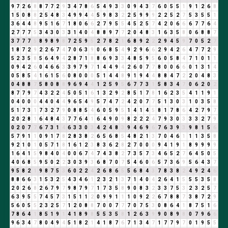
9
7
2
6
8
8
7
7
2
9
3
4
7
8
6
5
4
9
3
3
0
9
4
3
7
6
0
5
5
1
9
1
2
6
8
1
5
0
8
8
2
5
4
8
3
4
9
9
4
4
5
9
8
3
2
2
5
9
9
9
2
2
5
2
7
5
3
5
5
1
3
6
4
4
8
9
5
1
6
7
1
8
0
6
6
2
7
9
5
5
4
5
2
5
7
4
2
0
6
6
6
7
7
6
4
2
7
7
7
5
3
4
3
0
3
3
1
4
0
4
8
8
9
7
7
2
0
4
8
3
1
6
3
5
8
0
6
8
8
7
3
7
7
7
5
8
9
8
9
8
7
2
5
9
5
2
7
8
2
1
6
8
9
2
2
2
9
4
5
9
7
0
5
2
7
1
8
7
2
9
2
2
6
7
4
7
0
6
3
9
0
6
8
5
4
9
2
9
6
6
2
9
4
2
6
4
7
7
2
9
5
2
3
5
8
5
6
4
9
4
2
8
7
1
8
8
6
9
3
3
4
8
5
9
5
6
0
5
8
4
7
1
0
1
1
0
9
4
2
6
0
4
6
6
3
3
9
7
9
7
1
4
4
9
4
2
6
0
7
7
8
0
0
6
6
0
1
3
1
4
0
5
8
5
4
1
6
1
5
6
0
8
0
0
0
5
1
4
4
8
9
1
9
4
4
8
8
4
7
2
2
0
4
8
3
0
4
8
8
7
5
8
0
8
8
9
6
9
4
4
1
2
5
9
5
6
7
7
3
1
5
8
3
4
7
0
6
2
0
2
8
7
7
9
7
4
3
2
2
4
5
0
5
1
6
1
3
2
9
2
8
5
1
7
8
1
6
2
3
5
4
1
1
9
1
0
4
0
0
0
4
4
0
4
4
9
6
5
4
9
5
7
4
7
2
4
2
0
7
7
5
1
3
0
3
1
0
3
5
8
5
1
7
3
1
7
3
2
7
9
0
8
8
5
4
6
0
5
9
5
1
4
1
4
5
8
1
7
8
6
4
2
7
9
7
2
0
2
8
1
6
4
8
4
3
7
7
6
4
1
6
4
9
0
9
8
2
2
2
4
7
9
3
0
3
3
3
2
7
9
0
2
0
7
7
6
7
3
1
4
6
3
3
0
3
4
2
4
8
3
9
4
6
9
6
7
6
3
9
3
9
8
1
5
6
5
7
9
1
1
0
9
1
7
8
2
8
3
8
2
6
5
6
8
5
4
8
2
1
3
7
0
4
6
1
1
1
3
5
8
9
2
1
0
1
0
5
7
1
8
1
6
1
2
3
8
3
6
2
8
2
7
0
0
0
9
4
1
9
1
8
9
9
9
9
1
6
4
1
5
9
8
4
0
4
0
0
6
7
4
7
4
3
8
2
7
3
5
7
3
4
6
5
2
7
6
4
5
0
5
4
0
6
8
5
9
5
0
2
2
3
0
3
9
3
6
8
7
0
7
5
4
6
0
6
5
7
3
6
9
5
6
4
3
7
9
5
8
2
1
9
8
7
5
3
6
0
2
2
4
2
6
8
6
5
5
6
8
4
3
7
8
3
8
2
4
9
2
4
6
8
8
6
6
3
1
5
3
2
5
4
3
4
6
1
2
3
2
1
3
7
1
4
0
4
2
6
4
1
5
5
5
3
5
8
2
0
2
6
8
2
6
7
9
7
9
8
7
9
7
1
7
3
5
8
9
0
8
3
2
3
3
7
5
3
2
3
2
5
7
6
3
9
5
5
7
4
5
7
3
1
5
1
1
2
0
9
9
1
1
1
0
9
2
2
6
7
8
8
7
3
8
7
2
9
5
6
0
5
5
2
3
2
5
7
1
2
0
8
8
7
0
0
7
7
7
0
7
5
3
0
8
6
4
1
8
7
5
1
6
7
8
6
4
1
8
5
1
9
1
4
1
8
9
8
5
5
3
5
8
1
2
6
3
9
9
0
8
9
8
0
7
9
6
6
9
6
3
4
7
8
0
4
9
4
5
1
8
2
1
4
1
8
7
6
7
1
3
4
7
1
7
7
9
7
0
1
9
5
5