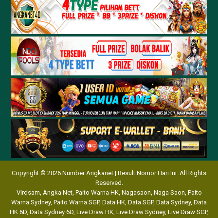
Copyright © 2026 Number Angkanet | Result Nomor Hari Ini. All Rights
Reserved.
Virdsam
,
Angka Net
,
Paito Warna HK
,
Nagasaon
,
Naga Saon
,
Paito
Warna Sydney
,
Paito Warna SGP
,
Data HK
,
Data SGP
,
Data Sydney
,
Data
HK 6D
,
Data Sydney 6D
,
Live Draw HK
,
Live Draw Sydney
,
Live Draw SGP
,