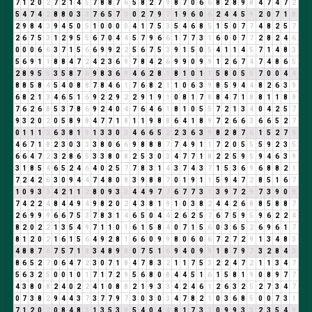
7
1
2
0
2
7
2
1
4
5
7
8
8
7
6
5
8
2
7
9
8
7
0
6
6
8
2
8
9
8
4
7
4
7
2
5
4
7
4
2
8
8
0
3
3
7
6
5
7
3
0
2
7
9
7
1
9
6
0
6
2
4
4
5
9
2
0
7
1
8
2
9
8
4
3
9
4
5
0
5
1
0
0
0
0
4
1
7
5
3
5
4
6
8
5
1
5
0
7
7
4
8
2
5
7
2
6
7
5
3
1
2
9
5
5
6
7
0
4
4
5
7
9
6
6
1
7
7
3
1
6
0
0
7
7
2
8
2
4
6
0
0
0
6
6
3
7
1
5
6
6
9
9
2
2
5
6
7
5
3
9
1
5
0
5
4
1
1
4
5
7
1
4
8
3
5
6
9
1
1
8
8
4
7
2
4
2
3
6
9
7
8
4
2
6
9
9
0
9
9
1
2
6
7
4
7
4
8
6
5
2
8
9
5
5
3
5
8
7
6
9
8
3
6
9
4
6
2
8
1
8
1
0
1
1
5
8
0
5
5
7
0
0
4
4
8
8
5
8
4
5
4
0
8
8
7
8
4
6
1
7
6
8
2
1
1
0
6
3
9
8
5
9
4
4
8
2
6
3
9
6
8
2
1
3
4
6
5
1
6
9
2
2
9
2
2
9
1
9
1
0
8
1
7
8
8
4
7
1
8
8
1
1
8
9
7
6
2
6
8
5
3
7
8
6
9
2
4
0
4
7
6
4
6
1
8
1
0
5
5
7
2
1
3
4
0
4
2
5
7
9
3
2
0
2
0
5
8
9
8
4
7
7
1
8
1
1
9
8
8
6
4
1
8
9
7
2
6
6
3
6
6
5
2
7
0
1
1
1
2
6
3
8
1
9
1
3
3
0
3
4
6
6
5
2
2
3
6
3
9
8
2
8
7
6
1
5
2
7
9
4
6
7
1
8
2
3
0
3
3
3
8
0
6
6
9
8
8
8
7
7
4
9
1
1
7
2
0
5
5
5
9
2
3
5
6
6
4
7
2
3
2
8
6
5
3
3
8
0
8
2
5
3
0
3
4
7
7
1
8
2
2
5
9
5
9
4
6
3
9
3
1
8
5
4
6
5
2
4
6
4
0
2
5
7
7
8
3
1
4
3
7
4
3
7
1
5
3
6
9
6
8
8
2
1
7
2
4
2
6
3
0
9
4
4
7
4
8
0
8
3
9
8
8
7
0
1
9
1
1
5
9
4
7
2
8
5
1
6
7
1
0
9
3
3
4
2
1
1
2
8
0
9
3
3
4
4
9
7
7
6
7
7
3
1
3
9
7
2
9
7
3
9
0
9
7
4
2
2
4
8
4
4
9
4
9
8
2
0
2
4
3
8
1
9
1
0
3
8
2
4
4
2
6
8
8
5
8
8
7
2
6
9
9
9
6
6
7
5
3
7
8
3
1
4
6
5
0
4
4
2
6
2
5
7
6
7
5
9
5
9
6
2
2
4
8
2
0
2
2
1
3
5
4
9
7
1
1
0
1
6
1
5
8
4
0
7
1
5
6
0
3
6
5
2
6
9
6
1
7
8
1
2
0
2
1
6
1
5
6
4
9
2
8
1
6
6
0
9
9
8
0
6
0
6
7
2
7
2
9
1
3
4
8
3
4
8
8
7
6
7
5
7
1
8
3
4
8
9
8
0
7
5
1
6
9
4
0
9
9
1
8
7
9
7
3
2
8
4
3
8
6
5
2
7
0
6
4
7
2
3
0
7
1
8
4
7
8
3
2
1
1
7
5
3
2
2
4
7
2
1
1
3
4
7
5
6
3
2
5
0
0
1
0
1
7
1
7
2
9
5
6
8
0
8
4
4
5
1
6
1
5
8
1
9
0
8
9
7
7
4
3
8
0
8
2
4
0
2
2
4
1
0
8
8
2
1
9
3
3
4
2
4
6
1
2
6
3
2
5
2
7
3
4
7
0
7
3
8
2
9
4
4
3
7
3
7
7
9
7
3
0
3
0
3
4
7
8
2
1
0
3
6
8
5
0
0
7
3
1
7
1
2
0
2
0
8
4
8
3
1
3
5
3
8
5
4
0
4
4
8
1
7
3
1
0
9
9
3
3
2
3
5
4
9