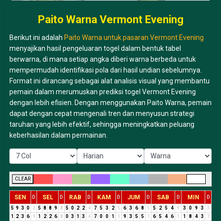
Paito Warna Vermont Evening
Berikut ini adalah
Paito Warna untuk pasaran Vermont Evening
menyajikan hasil pengeluaran togel dalam bentuk tabel
berwarna, di mana setiap angka diberi warna berbeda untuk
mempermudah identifikasi pola dari hasil undian sebelumnya.
Format ini dirancang sebagai alat analisis visual yang membantu
pemain dalam merumuskan prediksi togel Vermont Evening
dengan lebih efisien. Dengan menggunakan Paito Warna, pemain
dapat dengan cepat mengenali tren dan menyusun strategi
taruhan yang lebih efektif, sehingga meningkatkan peluang
keberhasilan dalam permainan.
CLEAR
SEN
SEL
RAB
KAM
JUM
SAB
MIN
D
D
D
D
D
D
D
5
9
3
0
3
5
8
8
9
8
5
0
2
2
4
7
5
3
2
5
6
3
6
8
5
5
2
5
4
9
3
0
9
3
3
1
2
3
6
9
1
2
2
6
8
0
3
1
3
4
7
0
0
1
1
9
3
5
5
1
6
5
4
6
1
1
8
4
3
7