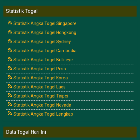
Statistik Togel
Statistik Angka Togel Singapore
Statistik Angka Togel Hongkong
Statistik Angka Togel Sydney
Statistik Angka Togel Cambodia
Statistik Angka Togel Bullseye
Statistik Angka Togel Pcso
Statistik Angka Togel Korea
Statistik Angka Togel Laos
Statistik Angka Togel Taipei
Statistik Angka Togel Nevada
Statistik Angka Togel Lengkap
Data Togel Hari Ini