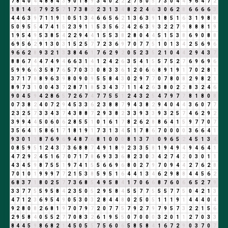
7
8
4
0
4
4
8
8
4
3
9
0
1
8
9
3
4
0
2
2
2
7
5
0
5
7
3
0
4
4
9
6
4
7
2
1
8
1
4
5
7
9
2
5
7
1
7
3
8
2
2
3
1
3
4
8
2
2
4
6
3
0
6
2
8
6
6
6
6
3
4
4
6
3
9
7
1
1
9
1
0
5
1
3
4
6
6
5
6
2
1
3
6
3
9
1
8
5
1
6
3
1
9
8
8
5
0
9
5
5
4
7
4
1
5
2
3
9
1
1
5
3
5
6
2
4
2
6
3
9
3
2
2
7
9
8
8
8
1
9
1
9
5
4
9
5
3
8
5
4
2
2
9
4
4
1
5
5
3
8
2
8
0
4
4
5
1
5
3
8
6
9
0
8
8
6
9
5
6
2
9
1
3
0
3
1
5
2
5
7
7
2
3
6
9
7
0
7
7
5
1
0
1
3
4
2
5
6
9
6
9
6
6
2
8
9
3
2
1
3
3
8
4
6
1
7
6
2
9
2
0
5
2
3
5
2
1
0
4
4
2
9
4
3
7
8
8
6
7
4
4
7
4
9
4
6
6
3
1
4
1
2
4
2
6
3
5
4
1
5
5
7
5
2
7
6
9
6
9
6
5
9
9
6
6
3
5
8
7
6
5
7
0
3
3
0
8
3
3
6
1
2
0
6
6
8
9
1
9
1
7
0
2
8
1
3
7
1
7
8
8
9
6
3
9
8
0
9
0
9
5
5
8
4
3
0
2
9
7
7
0
7
8
0
8
2
9
8
2
1
8
9
7
3
1
0
0
4
3
7
2
8
7
1
8
5
3
4
3
7
1
1
4
2
6
3
8
0
2
2
8
3
2
4
6
9
0
4
5
9
4
2
8
6
5
7
2
6
7
4
7
7
5
5
1
2
4
3
2
5
4
7
9
7
7
8
1
8
0
8
0
7
3
8
2
4
0
7
2
9
4
5
3
3
6
2
3
8
8
7
9
4
3
8
2
9
4
0
4
4
3
6
0
7
7
2
3
2
5
7
3
3
4
3
7
4
3
8
8
7
2
9
3
8
2
3
3
9
3
3
9
3
2
5
7
4
6
2
9
2
3
9
9
4
4
5
0
6
0
6
2
8
5
5
1
0
1
6
1
7
8
2
6
2
8
8
6
4
1
5
9
7
7
0
7
3
5
6
4
1
5
8
6
1
7
1
8
1
9
1
7
3
1
3
4
5
1
7
8
6
7
0
0
0
0
3
6
6
4
1
9
3
0
1
1
8
7
6
9
6
9
4
8
7
6
8
1
0
0
0
8
1
3
7
1
0
9
6
5
2
4
5
1
3
4
0
8
5
9
5
1
2
4
3
7
3
6
8
8
7
4
9
1
8
9
2
3
3
5
8
1
9
4
9
4
9
4
6
4
1
4
7
2
9
2
4
5
1
6
7
0
7
1
7
8
6
9
3
3
6
8
2
3
0
3
4
2
7
4
2
0
3
0
1
1
4
3
4
5
9
8
7
5
5
1
9
7
4
1
5
5
6
6
9
6
8
0
2
7
9
7
0
9
4
4
2
7
6
2
8
7
0
1
0
1
9
9
9
7
7
2
1
5
3
8
5
9
5
1
6
4
4
1
3
4
6
2
9
8
8
4
4
5
6
2
6
8
3
7
1
8
0
2
5
7
7
3
6
8
5
4
9
5
8
4
1
7
0
6
6
8
7
6
0
6
6
5
2
7
9
3
3
7
7
5
5
9
5
8
4
2
3
5
0
5
2
9
5
8
4
5
5
7
7
5
5
5
7
7
5
0
4
2
1
3
4
7
1
2
3
6
9
5
4
9
0
5
3
0
3
2
8
4
4
8
0
2
5
0
5
1
1
1
9
1
4
4
4
0
4
9
2
8
0
8
2
6
8
1
9
7
0
7
9
7
2
0
7
7
5
7
9
2
7
9
7
9
5
7
3
2
2
1
5
6
2
9
5
8
4
0
5
5
2
7
7
0
8
3
2
6
1
9
5
5
0
7
0
0
0
3
2
0
1
1
2
7
0
3
3
8
4
4
5
9
8
6
8
2
1
4
5
0
5
5
7
5
6
0
6
5
8
5
8
4
1
6
7
2
9
0
3
7
0
7