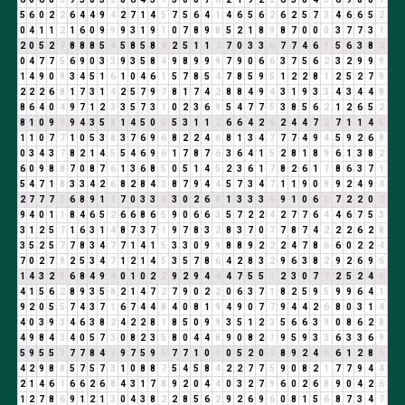
5
6
0
2
2
6
4
4
9
4
2
7
1
4
5
7
5
6
4
1
4
6
5
6
2
6
2
5
7
3
4
6
6
5
2
0
4
1
1
2
1
6
0
9
9
9
3
1
9
1
0
7
8
9
8
5
2
1
8
9
8
7
0
0
0
3
7
7
3
1
2
0
5
2
7
8
8
8
5
4
5
8
5
8
4
2
5
1
1
2
7
0
3
3
6
7
7
4
6
1
5
6
3
8
2
0
4
7
7
5
6
9
0
3
3
9
3
5
8
4
9
8
9
9
9
7
9
0
6
6
3
7
5
6
2
3
2
9
9
9
1
4
9
0
9
3
4
5
1
6
1
0
4
6
1
5
7
8
5
4
7
8
5
9
5
1
2
2
8
1
2
5
2
7
9
2
2
2
6
8
1
7
3
1
4
2
5
7
9
7
8
1
7
4
2
8
8
4
9
4
3
1
9
3
3
4
3
4
4
8
8
6
4
0
4
9
7
1
2
3
3
5
7
3
1
0
2
3
6
9
5
4
7
7
5
3
8
5
6
2
1
2
6
5
2
8
1
0
9
9
9
4
3
5
8
1
4
5
0
5
5
3
1
1
2
6
6
4
2
6
2
4
4
7
2
7
1
1
4
5
1
1
0
7
7
1
0
5
3
8
3
7
6
9
6
8
2
2
4
6
8
1
3
4
7
7
7
4
9
4
5
9
2
6
8
0
3
4
3
7
8
2
1
4
5
5
4
6
9
6
1
7
8
7
6
3
6
4
1
5
2
8
1
8
9
6
1
3
8
2
6
0
9
8
8
7
0
8
7
6
1
3
6
8
5
0
5
1
4
5
2
3
6
1
7
8
2
6
1
7
8
6
3
7
1
5
4
7
1
8
3
3
4
2
6
8
2
8
4
3
8
7
9
4
4
5
7
3
4
7
1
1
9
0
9
9
2
4
9
4
2
7
7
7
5
6
8
9
1
1
7
0
3
3
6
3
0
2
6
8
1
3
3
3
6
9
1
0
6
6
7
2
2
0
2
9
4
0
1
1
8
4
6
5
2
6
6
8
6
5
9
0
6
6
3
5
7
2
2
4
2
7
7
6
4
4
6
7
5
3
3
1
2
5
7
1
6
3
1
4
8
7
3
7
1
9
7
8
3
2
8
3
7
0
7
7
8
7
4
2
2
2
6
2
8
3
5
2
5
7
7
8
3
4
7
7
1
4
1
5
3
3
0
9
9
8
8
9
2
2
2
4
7
8
6
6
0
2
2
4
7
0
2
7
9
2
5
3
4
7
1
2
1
4
5
3
5
7
8
6
4
2
8
3
2
9
6
3
8
2
9
2
6
9
6
1
4
3
2
5
6
8
4
9
4
0
1
0
2
2
9
2
9
4
4
4
7
5
5
1
2
3
0
7
7
2
5
2
4
6
4
1
5
6
2
8
9
3
5
8
2
1
4
7
2
7
9
0
2
2
0
6
3
7
1
8
2
5
9
5
9
9
6
4
1
9
2
0
5
5
7
4
3
7
1
6
7
4
4
8
4
0
8
1
9
4
9
0
7
7
9
4
4
2
6
8
0
3
1
4
4
0
3
9
3
4
6
3
8
2
4
2
2
8
1
8
5
0
9
9
3
5
1
2
3
5
6
6
3
9
0
8
6
2
8
4
9
8
4
3
4
0
5
7
3
0
8
2
3
5
8
0
4
4
8
9
0
8
2
1
9
5
9
3
3
6
3
3
6
9
5
9
5
5
1
7
7
8
4
3
9
7
5
9
5
7
7
1
0
1
0
5
2
0
2
8
9
2
4
6
6
1
2
8
1
4
2
9
8
8
5
7
5
7
3
1
0
8
8
7
5
4
5
8
4
2
2
7
7
5
9
0
8
2
1
7
7
9
4
4
2
1
4
6
1
6
6
2
6
8
4
3
1
7
8
9
2
0
4
4
0
3
2
7
9
6
0
2
6
8
9
0
4
2
6
1
2
7
8
6
9
1
2
1
3
0
4
3
8
2
2
8
5
6
2
9
2
6
9
6
0
8
1
5
6
8
7
3
4
7