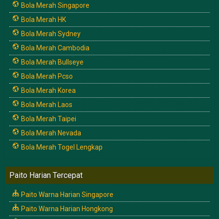
Bola Merah Singapore
Bola Merah HK
Bola Merah Sydney
Bola Merah Cambodia
Bola Merah Bullseye
Bola Merah Pcso
Bola Merah Korea
Bola Merah Laos
Bola Merah Taipei
Bola Merah Nevada
Bola Merah Togel Lengkap
Paito Harian Tercepat
Paito Warna Harian Singapore
Paito Warna Harian Hongkong