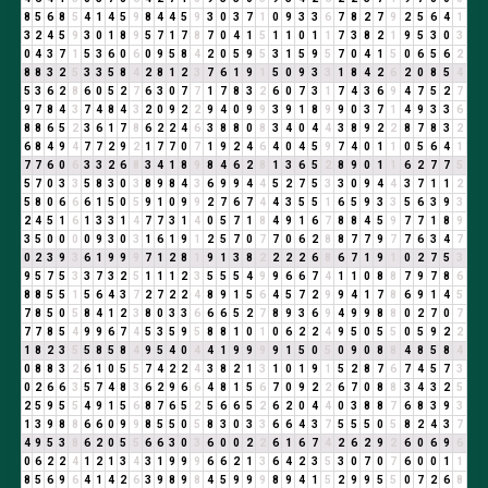
8
5
6
8
5
4
1
4
5
9
8
4
4
5
9
3
0
3
7
1
0
9
3
3
6
7
8
2
7
9
2
5
6
4
1
3
2
4
5
9
3
0
1
8
9
5
7
1
7
8
7
0
4
1
5
1
1
0
1
1
7
3
8
2
1
9
5
3
0
3
0
4
3
7
1
5
3
6
0
6
0
9
5
8
4
2
0
5
9
5
3
1
5
9
5
7
0
4
1
5
0
6
5
6
2
8
8
3
2
5
3
3
5
8
4
2
8
1
2
3
7
6
1
9
1
5
0
9
3
3
1
8
4
2
6
2
0
8
5
4
5
3
6
2
8
6
0
5
2
7
6
3
0
7
7
1
7
8
3
2
6
0
7
3
1
7
4
3
6
9
4
7
5
2
7
9
7
8
4
3
7
4
8
4
3
2
0
9
2
2
9
4
0
9
9
3
9
1
8
9
9
0
3
7
1
4
9
3
3
6
8
8
6
5
2
3
6
1
7
8
6
2
2
4
6
3
8
8
0
8
3
4
0
4
4
3
8
9
2
2
8
7
8
3
2
6
8
4
9
4
7
7
2
9
2
1
7
7
0
7
1
9
2
4
6
4
0
4
5
9
7
4
0
1
1
0
5
6
4
1
7
7
6
0
6
3
3
2
6
8
3
4
1
8
9
8
4
6
2
8
1
3
6
5
2
8
9
0
1
1
6
2
7
7
5
5
7
0
3
3
5
8
3
0
3
8
9
8
4
3
6
9
9
4
4
5
2
7
5
3
3
0
9
4
4
3
7
1
1
2
5
8
0
6
6
6
1
5
0
5
9
1
0
9
9
2
7
6
7
4
4
3
5
5
1
6
5
9
3
3
5
6
3
9
3
2
4
5
1
6
1
3
3
1
4
7
7
3
1
4
0
5
7
1
8
4
9
1
6
7
8
8
4
5
9
7
7
1
8
9
3
5
0
0
0
0
9
3
0
3
1
6
1
9
1
2
5
7
0
7
7
0
6
2
8
8
7
7
9
7
7
6
3
4
7
0
2
3
9
3
6
1
9
9
9
7
1
2
8
1
9
1
3
8
2
2
2
2
6
8
6
7
1
9
1
0
2
7
5
3
9
5
7
5
3
3
7
3
2
5
1
1
1
2
3
5
5
5
4
9
9
6
6
7
4
1
1
0
8
8
7
9
7
8
6
8
8
5
5
1
5
6
4
3
7
2
7
2
2
4
8
9
1
5
6
4
5
7
2
9
9
4
1
7
8
6
9
1
4
5
7
8
5
0
5
8
4
1
2
3
8
0
3
3
6
6
6
5
2
7
8
9
3
6
9
4
9
9
8
8
0
2
7
0
7
7
7
8
5
4
9
9
6
7
4
5
3
5
9
5
8
8
1
0
1
0
6
2
2
4
9
5
0
5
5
0
5
9
2
2
1
8
2
3
5
5
8
5
8
4
9
5
4
0
4
4
1
9
9
9
9
1
5
0
5
0
9
0
8
8
4
8
5
8
4
0
8
8
3
2
6
1
0
5
5
7
4
2
2
4
3
8
2
1
3
1
0
1
9
1
5
2
8
7
6
7
4
5
7
3
0
2
6
6
3
5
7
4
8
3
6
2
9
6
6
4
8
1
5
6
7
0
9
2
2
6
7
0
8
8
3
4
3
2
5
2
5
9
5
5
4
9
1
5
6
8
7
6
5
2
5
6
6
5
2
6
2
0
4
4
0
3
8
8
7
6
8
3
9
3
1
3
9
8
8
6
6
0
9
9
8
5
5
0
5
8
3
0
3
3
6
6
4
3
7
5
5
5
0
5
8
2
4
3
7
4
9
5
3
8
6
2
0
5
5
6
6
3
0
3
6
0
0
2
2
6
1
6
7
4
2
6
2
9
2
6
0
6
9
6
0
6
2
2
4
1
2
1
3
4
3
1
9
9
9
6
6
2
1
3
6
4
2
3
5
3
0
7
0
7
6
0
0
1
1
8
5
6
9
6
4
1
4
2
6
3
9
8
9
8
4
5
9
9
9
8
9
4
1
5
2
9
9
5
5
0
7
2
6
8