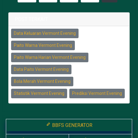
POST TERKAIT
Data Keluaran Vermont Evening
Paito Warna Vermont Evening
Paito Warna Harian Vermont Evening
Data Paito Vermont Evening
Bola Merah Vermont Evening
Statistik Vermont Evening
Prediksi Vermont Evening
BBFS GENERATOR